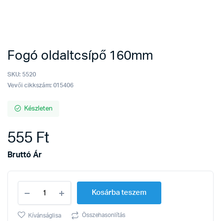
Fogó oldaltcsípő 160mm
SKU:
5520
Vevői cikkszám: 015406
Készleten
555
Ft
Bruttó Ár
Fogó
Kosárba teszem
oldaltcsípő
160mm
quantity
Összehasonlítás
Kívánságlisa