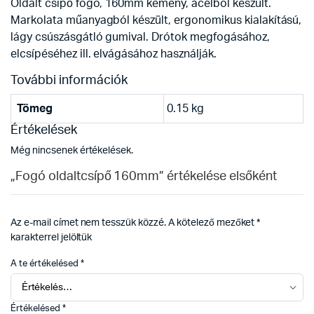
Oldalt csípő fogó, 160mm kemény, acélból készült.
Markolata műanyagból készült, ergonomikus kialakítású,
lágy csúszásgátló gumival. Drótok megfogásához,
elcsípéséhez ill. elvágásához használják.
További információk
Tömeg
0.15 kg
Értékelések
Még nincsenek értékelések.
„Fogó oldaltcsípő 160mm” értékelése elsőként
Az e-mail címet nem tesszük közzé.
A kötelező mezőket
*
karakterrel jelöltük
A te értékelésed
*
Értékelésed
*