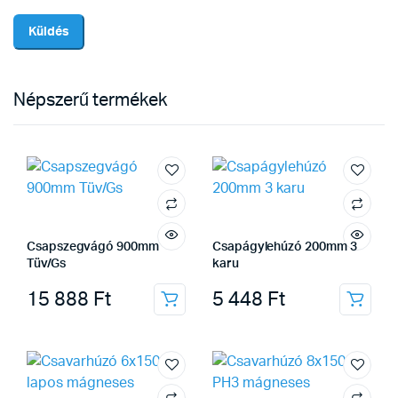
Népszerű termékek
Csapszegvágó 900mm
Csapágylehúzó 200mm 3
Tüv/Gs
karu
15 888
Ft
5 448
Ft