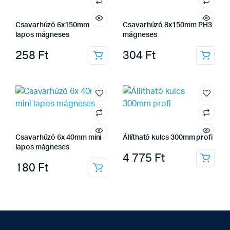
Csavarhúzó 6x150mm
Csavarhúzó 8x150mm PH3
lapos mágneses
mágneses
258
Ft
304
Ft
Csavarhúzó 6x 40mm mini
Állítható kulcs 300mm profi
lapos mágneses
4 775
Ft
180
Ft