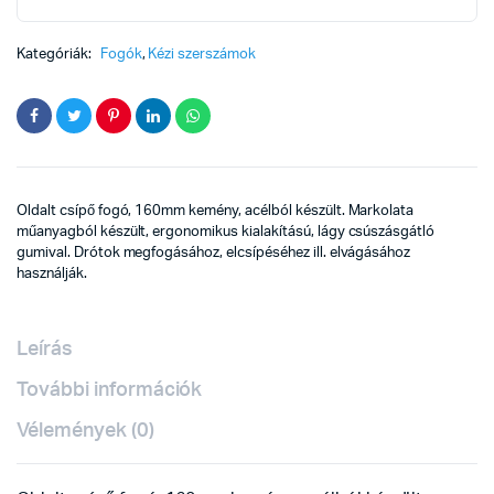
Kategóriák:
Fogók
,
Kézi szerszámok
Oldalt csípő fogó, 160mm kemény, acélból készült. Markolata
műanyagból készült, ergonomikus kialakítású, lágy csúszásgátló
gumival. Drótok megfogásához, elcsípéséhez ill. elvágásához
használják.
Leírás
További információk
Vélemények (0)