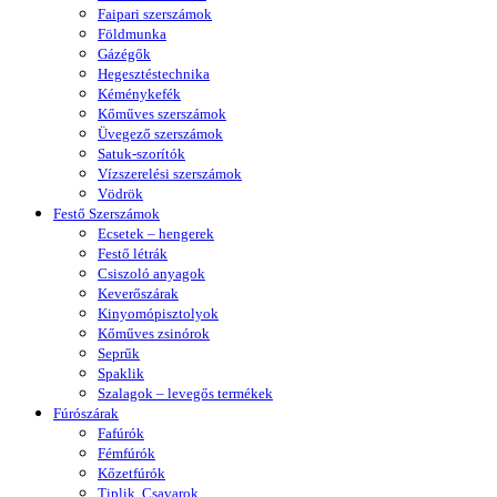
Faipari szerszámok
Földmunka
Gázégők
Hegesztéstechnika
Kéménykefék
Kőműves szerszámok
Üvegező szerszámok
Satuk-szorítók
Vízszerelési szerszámok
Vödrök
Festő Szerszámok
Ecsetek – hengerek
Festő létrák
Csiszoló anyagok
Keverőszárak
Kinyomópisztolyok
Kőműves zsinórok
Seprűk
Spaklik
Szalagok – levegős termékek
Fúrószárak
Fafúrók
Fémfúrók
Kőzetfúrók
Tiplik, Csavarok