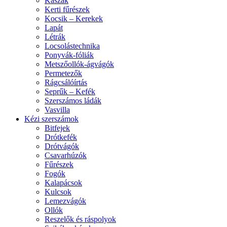
Kaszák
Kerti fűrészek
Kocsik – Kerekek
Lapát
Létrák
Locsolástechnika
Ponyvák-fóliák
Metszőollók-ágvágók
Permetezők
Rágcsálóírtás
Seprűk – Kefék
Szerszámos ládák
Vasvilla
Kézi szerszámok
Bitfejek
Drótkefék
Drótvágók
Csavarhúzók
Fűrészek
Fogók
Kalapácsok
Kulcsok
Lemezvágók
Ollók
Reszelők és ráspolyok