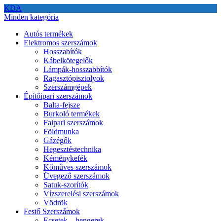
KDA
Minden kategória
Autós termékek
Elektromos szerszámok
Hosszabítók
Kábelkötegelők
Lámpák-hosszabbítók
Ragasztópisztolyok
Szerszámgépek
Építőipari szerszámok
Balta-fejsze
Burkoló termékek
Faipari szerszámok
Földmunka
Gázégők
Hegesztéstechnika
Kéménykefék
Kőműves szerszámok
Üvegező szerszámok
Satuk-szorítók
Vízszerelési szerszámok
Vödrök
Festő Szerszámok
Ecsetek – hengerek