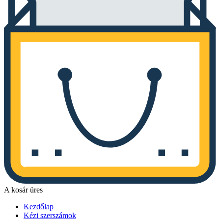
A kosár üres
Kezdőlap
Kézi szerszámok