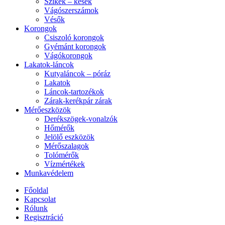
Szikék – kések
Vágószerszámok
Vésők
Korongok
Csiszoló korongok
Gyémánt korongok
Vágókorongok
Lakatok-láncok
Kutyaláncok – póráz
Lakatok
Láncok-tartozékok
Zárak-kerékpár zárak
Mérőeszközök
Derékszögek-vonalzók
Hőmérők
Jelölő eszközök
Mérőszalagok
Tolómérők
Vízmértékek
Munkavédelem
Főoldal
Kapcsolat
Rólunk
Regisztráció