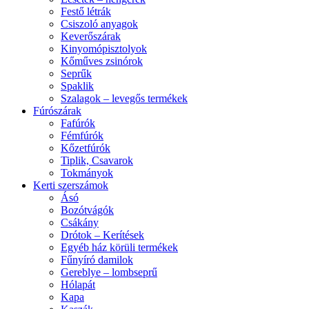
Festő létrák
Csiszoló anyagok
Keverőszárak
Kinyomópisztolyok
Kőműves zsinórok
Seprűk
Spaklik
Szalagok – levegős termékek
Fúrószárak
Fafúrók
Fémfúrók
Kőzetfúrók
Tiplik, Csavarok
Tokmányok
Kerti szerszámok
Ásó
Bozótvágók
Csákány
Drótok – Kerítések
Egyéb ház körüli termékek
Fűnyíró damilok
Gereblye – lombseprű
Hólapát
Kapa