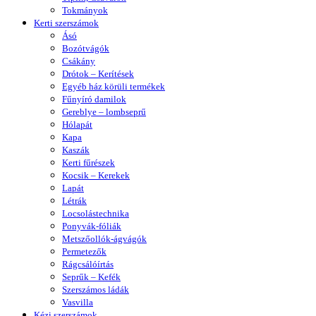
Tokmányok
Kerti szerszámok
Ásó
Bozótvágók
Csákány
Drótok – Kerítések
Egyéb ház körüli termékek
Fűnyíró damilok
Gereblye – lombseprű
Hólapát
Kapa
Kaszák
Kerti fűrészek
Kocsik – Kerekek
Lapát
Létrák
Locsolástechnika
Ponyvák-fóliák
Metszőollók-ágvágók
Permetezők
Rágcsálóírtás
Seprűk – Kefék
Szerszámos ládák
Vasvilla
Kézi szerszámok