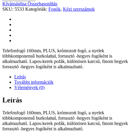
Kívánságlisa
Összehasonlítás
SKU:
5533
Kategóriák:
Fogók
,
Kézi szerszámok
Telefonfogó 160mm, PLUS, krómozott fogó, a nyelek
többkomponensű burkolattal, forrasztó -hegyes fogóként is
alkalmazható. Lapos-kerek pofák, különösen karcsú, finom hegyek
forrasztó -hegyes fogóként is alkalmazható.
Leírás
További információk
Vélemények (0)
Leírás
Telefonfogó 160mm, PLUS, krómozott fogó, a nyelek
többkomponensű burkolattal, forrasztó -hegyes fogóként is
alkalmazható. Lapos-kerek pofák, különösen karcsú, finom hegyek
forrasztó -hegyes fogóként is alkalmazható.