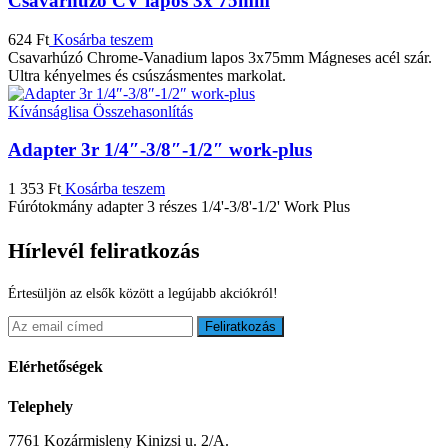
Csavarhúzó CV lapos 3x 75mm
624
Ft
Kosárba teszem
Csavarhúzó Chrome-Vanadium lapos 3x75mm Mágneses acél szár.
Ultra kényelmes és csúszásmentes markolat.
Kívánságlisa
Összehasonlítás
Adapter 3r 1/4″-3/8″-1/2″ work-plus
1 353
Ft
Kosárba teszem
Fúrótokmány adapter 3 részes 1/4'-3/8'-1/2' Work Plus
Hírlevél feliratkozás
Értesüljön az elsők között a legújabb akciókról!
Feliratkozás
Elérhetőségek
Telephely
7761 Kozármisleny Kinizsi u. 2/A.