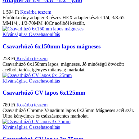
Adapter 3r 1/4″-3/8″-1/2″ yato
1 594
Ft
Kosárba teszem
Fúrótokmány adapter 3 részes HEX adapterkészlet 1/4, 3/8-65
MM1/4,, 1/2-70MM 40Cr acélból készült,
Kívánságlisa
Összehasonlítás
Csavarhúzó 6x150mm lapos mágneses
258
Ft
Kosárba teszem
Csavarhúzó 6x150mm lapos, mágneses. Jó minőségű ötvözött
acélból, tartós, igényes műanyag markolat.
Kívánságlisa
Összehasonlítás
Csavarhúzó CV lapos 6x125mm
789
Ft
Kosárba teszem
Csavarhúzó Chrome-Vanadium lapos 6x25mm Mágneses acél szár.
Ultra kényelmes és csúszásmentes markolat.
Kívánságlisa
Összehasonlítás