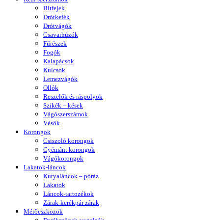
Bitfejek
Drótkefék
Drótvágók
Csavarhúzók
Fűrészek
Fogók
Kalapácsok
Kulcsok
Lemezvágók
Ollók
Reszelők és ráspolyok
Szikék – kések
Vágószerszámok
Vésők
Korongok
Csiszoló korongok
Gyémánt korongok
Vágókorongok
Lakatok-láncok
Kutyaláncok – póráz
Lakatok
Láncok-tartozékok
Zárak-kerékpár zárak
Mérőeszközök