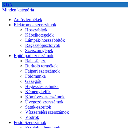
KDA
Minden kategória
Autós termékek
Elektromos szerszámok
Hosszabítók
Kábelkötegelők
Lámpák-hosszabbítók
Ragasztópisztolyok
Szerszámgépek
Építőipari szerszámok
Balta-fejsze
Burkoló termékek
Faipari szerszámok
Földmunka
Gázégők
Hegesztéstechnika
Kéménykefék
Kőműves szerszámok
Üvegező szerszámok
Satuk-szorítók
Vízszerelési szerszámok
Vödrök
Festő Szerszámok
Ecsetek – hengerek