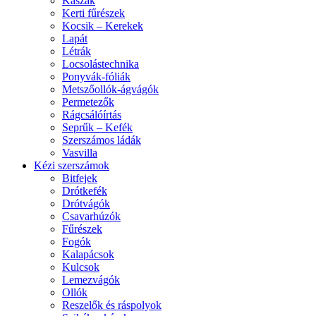
Kaszák
Kerti fűrészek
Kocsik – Kerekek
Lapát
Létrák
Locsolástechnika
Ponyvák-fóliák
Metszőollók-ágvágók
Permetezők
Rágcsálóírtás
Seprűk – Kefék
Szerszámos ládák
Vasvilla
Kézi szerszámok
Bitfejek
Drótkefék
Drótvágók
Csavarhúzók
Fűrészek
Fogók
Kalapácsok
Kulcsok
Lemezvágók
Ollók
Reszelők és ráspolyok