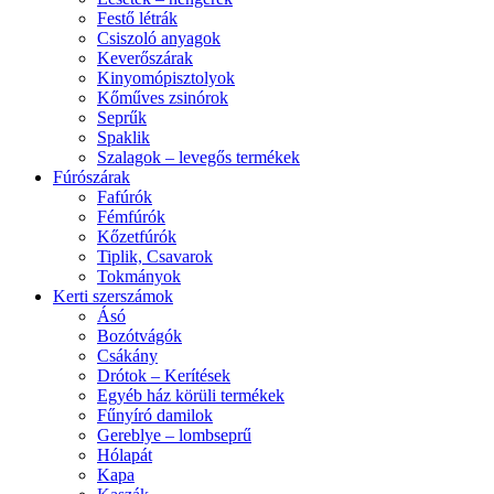
Festő létrák
Csiszoló anyagok
Keverőszárak
Kinyomópisztolyok
Kőműves zsinórok
Seprűk
Spaklik
Szalagok – levegős termékek
Fúrószárak
Fafúrók
Fémfúrók
Kőzetfúrók
Tiplik, Csavarok
Tokmányok
Kerti szerszámok
Ásó
Bozótvágók
Csákány
Drótok – Kerítések
Egyéb ház körüli termékek
Fűnyíró damilok
Gereblye – lombseprű
Hólapát
Kapa