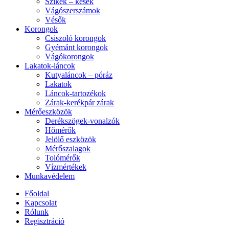
Szikék – kések
Vágószerszámok
Vésők
Korongok
Csiszoló korongok
Gyémánt korongok
Vágókorongok
Lakatok-láncok
Kutyaláncok – póráz
Lakatok
Láncok-tartozékok
Zárak-kerékpár zárak
Mérőeszközök
Derékszögek-vonalzók
Hőmérők
Jelölő eszközök
Mérőszalagok
Tolómérők
Vízmértékek
Munkavédelem
Főoldal
Kapcsolat
Rólunk
Regisztráció