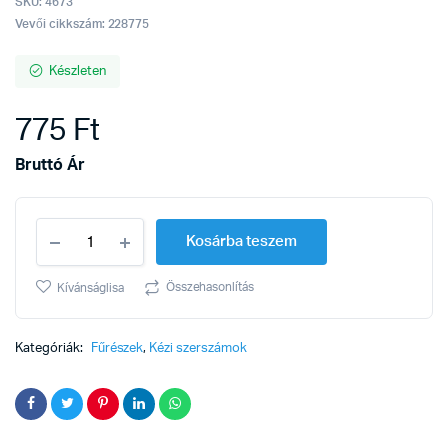
SKU:
4673
Vevői cikkszám: 228775
Készleten
775
Ft
Bruttó Ár
Fűrészlap
Kosárba teszem
nedves
fa
914mm
Összehasonlítás
Kívánságlisa
quantity
Kategóriák:
Fűrészek
,
Kézi szerszámok