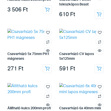
teleszkópos Beast
3 506
Ft
610
Ft
Csavarhúzó 5x 75mm PH1
Csavarhúzó CV lapos
mágneses
5x125mm
271
Ft
591
Ft
Állítható kulcs 200mm profi
Csavarhúzó 6x 40mm mini