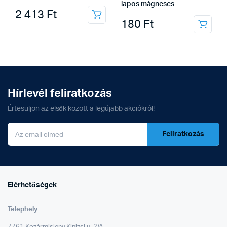
lapos mágneses
2 413
Ft
180
Ft
Hírlevél feliratkozás
Értesüljön az elsők között a legújabb akciókról!
Feliratkozás
Elérhetőségek
Telephely