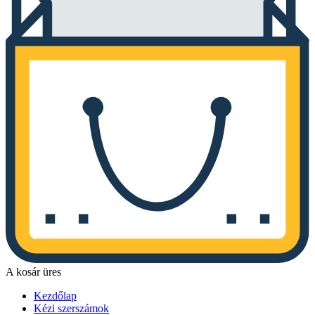
A kosár üres
Kezdőlap
Kézi szerszámok