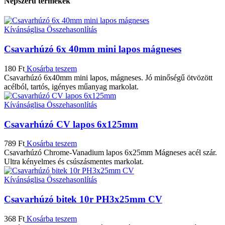
Népszerű termékek
Kívánságlisa
Összehasonlítás
Csavarhúzó 6x 40mm mini lapos mágneses
180
Ft
Kosárba teszem
Csavarhúzó 6x40mm mini lapos, mágneses. Jó minőségű ötvözött
acélból, tartós, igényes műanyag markolat.
Kívánságlisa
Összehasonlítás
Csavarhúzó CV lapos 6x125mm
789
Ft
Kosárba teszem
Csavarhúzó Chrome-Vanadium lapos 6x25mm Mágneses acél szár.
Ultra kényelmes és csúszásmentes markolat.
Kívánságlisa
Összehasonlítás
Csavarhúzó bitek 10r PH3x25mm CV
368
Ft
Kosárba teszem