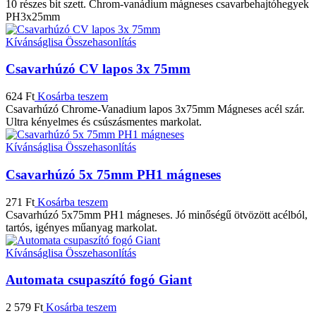
10 részes bit szett. Chrom-vanádium mágneses csavarbehajtóhegyek
PH3x25mm
Kívánságlisa
Összehasonlítás
Csavarhúzó CV lapos 3x 75mm
624
Ft
Kosárba teszem
Csavarhúzó Chrome-Vanadium lapos 3x75mm Mágneses acél szár.
Ultra kényelmes és csúszásmentes markolat.
Kívánságlisa
Összehasonlítás
Csavarhúzó 5x 75mm PH1 mágneses
271
Ft
Kosárba teszem
Csavarhúzó 5x75mm PH1 mágneses. Jó minőségű ötvözött acélból,
tartós, igényes műanyag markolat.
Kívánságlisa
Összehasonlítás
Automata csupaszító fogó Giant
2 579
Ft
Kosárba teszem