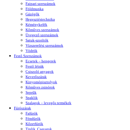
Faipari szerszámok
Földmunka
Gázégők
Hegesztéstechnika
Kéménykefék
Kőműves szerszámok
Üvegező szerszámok
Satuk-szorítók
Vízszerelési szerszámok
Vödrök
Festő Szerszámok
Ecsetek – hengerek
Festő létrák
Csiszoló anyagok
Keverőszárak
Kinyomópisztolyok
Kőműves zsinórok
Seprűk
Spaklik
Szalagok – levegős termékek
Fúrószárak
Fafúrók
Fémfúrók
Kőzetfúrók
Tiplik, Csavarok