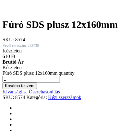
Fúró SDS plusz 12x160mm
SKU:
8574
Vevői cikkszám: 223730
Készleten
610
Ft
Bruttó Ár
Készleten
Fúró SDS plusz 12x160mm quantity
Kosárba teszem
Kívánságlisa
Összehasonlítás
SKU:
8574
Kategória:
Kézi szerszámok