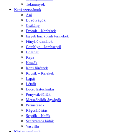
Tokmányok
Kerti szerszámok
Ásó
Bozótvágók
Csákány
Drótok – Kerítések
Egyéb ház körüli termékek
Fűnyíró damilok
Gereblye – lombseprű
Hólapát
Kapa
Kaszák
Kerti fűrészek
Kocsik – Kerekek
Lapát
Létrák
Locsolástechnika
Ponyvák-fóliák
Metszőollók-ágvágók
Permetezők
Rágcsálóírtás
Seprűk – Kefék
Szerszámos ládák
Vasvilla
Kézi szerszámok