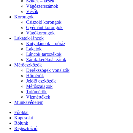
Szikék – kések
Vágószerszámok
Vésők
Korongok
Csiszoló korongok
Gyémánt korongok
Vágókorongok
Lakatok-láncok
Kutyaláncok – póráz
Lakatok
Láncok-tartozékok
Zárak-kerékpár zárak
Mérőeszközök
Derékszögek-vonalzók
Hőmérők
Jelölő eszközök
Mérőszalagok
Tolómérők
Vízmértékek
Munkavédelem
Főoldal
Kapcsolat
Rólunk
Regisztráció