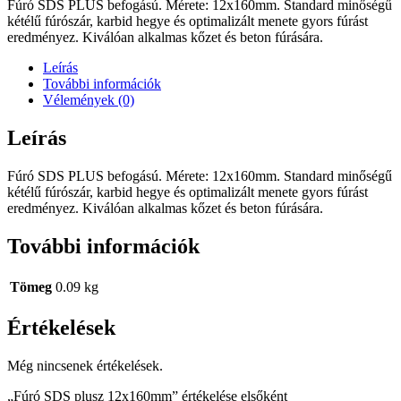
Fúró SDS PLUS befogású. Mérete: 12x160mm. Standard minőségű
kétélű fúrószár, karbid hegye és optimalizált menete gyors fúrást
eredményez. Kiválóan alkalmas kőzet és beton fúrására.
Leírás
További információk
Vélemények (0)
Leírás
Fúró SDS PLUS befogású. Mérete: 12x160mm. Standard minőségű
kétélű fúrószár, karbid hegye és optimalizált menete gyors fúrást
eredményez. Kiválóan alkalmas kőzet és beton fúrására.
További információk
Tömeg
0.09 kg
Értékelések
Még nincsenek értékelések.
„Fúró SDS plusz 12x160mm” értékelése elsőként