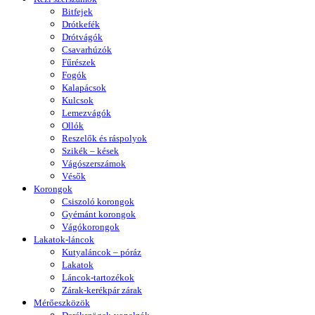
Bitfejek
Drótkefék
Drótvágók
Csavarhúzók
Fűrészek
Fogók
Kalapácsok
Kulcsok
Lemezvágók
Ollók
Reszelők és ráspolyok
Szikék – kések
Vágószerszámok
Vésők
Korongok
Csiszoló korongok
Gyémánt korongok
Vágókorongok
Lakatok-láncok
Kutyaláncok – póráz
Lakatok
Láncok-tartozékok
Zárak-kerékpár zárak
Mérőeszközök