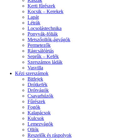
Kaszák
Kerti fűrészek
Kocsik – Kerekek
Lapát
Létrák
Locsolástechnika
Ponyvák-fóliák
Metszőollók-ágvágók
Permetezők
Rágcsálóírtás
Seprűk – Kefék
Szerszámos ládák
Vasvilla
Kézi szerszámok
Bitfejek
Drótkefék
Drótvágók
Csavarhúzók
Fűrészek
Fogók
Kalapácsok
Kulcsok
Lemezvágók
Ollók
Reszelők és ráspolyok