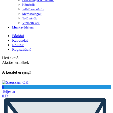
Derékszögek-vonalzók
Hőmérők
Jelölő eszközök
Mérőszalagok
Tolómérők
Vízmértékek
Munkavédelem
Főoldal
Kapcsolat
Rólunk
Regisztráció
Heti akció
Akciós termékek
A készlet erejéig!
0
Teljes ár
0
Ft