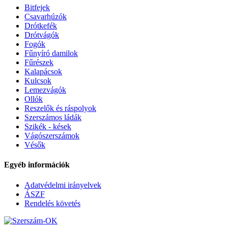
Bitfejek
Csavarhúzók
Drótkefék
Drótvágók
Fogók
Fűnyíró damilok
Fűrészek
Kalapácsok
Kulcsok
Lemezvágók
Ollók
Reszelők és ráspolyok
Szerszámos ládák
Szikék - kések
Vágószerszámok
Vésők
Egyéb információk
Adatvédelmi irányelvek
ÁSZF
Rendelés követés