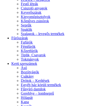
Festő létrák
Csiszoló anyagok
Keverőszárak
Kinyomópisztolyok
Kőműves zsinórok
Seprűk
Spaklik
Szalagok – levegős termékek
Fúrószárak
Fafúrók
Fémfúrók
Kőzetfúrók
Tiplik, Csavarok
Tokmányok
Kerti szerszámok
Ásó
Bozótvágók
Csákány
Drótok – Kerítések
Egyéb ház körüli termékek
Fűnyíró damilok
Gereblye – lombseprű
Hólapát
Kapa