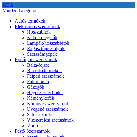
KDA
Minden kategória
Autós termékek
Elektromos szerszámok
Hosszabítók
Kábelkötegelők
Lámpák-hosszabbítók
Ragasztópisztolyok
Szerszámgépek
Építőipari szerszámok
Balta-fejsze
Burkoló termékek
Faipari szerszámok
Földmunka
Gázégők
Hegesztéstechnika
Kéménykefék
Kőműves szerszámok
Üvegező szerszámok
Satuk-szorítók
Vízszerelési szerszámok
Vödrök
Festő Szerszámok
Ecsetek – hengerek