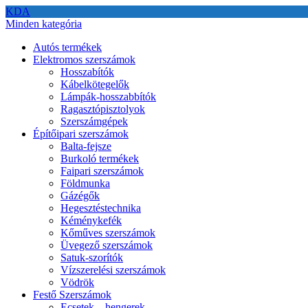
KDA
Minden kategória
Autós termékek
Elektromos szerszámok
Hosszabítók
Kábelkötegelők
Lámpák-hosszabbítók
Ragasztópisztolyok
Szerszámgépek
Építőipari szerszámok
Balta-fejsze
Burkoló termékek
Faipari szerszámok
Földmunka
Gázégők
Hegesztéstechnika
Kéménykefék
Kőműves szerszámok
Üvegező szerszámok
Satuk-szorítók
Vízszerelési szerszámok
Vödrök
Festő Szerszámok
Ecsetek – hengerek