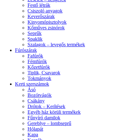
Festő létrák
Csiszoló anyagok
Keverőszárak
Kinyomópisztolyok
Kőműves zsinórok
Seprűk
Spaklik
Szalagok – levegős termékek
Fúrószárak
Fafúrók
Fémfúrók
Kőzetfúrók
Tiplik, Csavarok
Tokmányok
Kerti szerszámok
Ásó
Bozótvágók
Csákány
Drótok – Kerítések
Egyéb ház körüli termékek
Fűnyíró damilok
Gereblye – lombseprű
Hólapát
Kapa