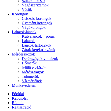
Szikék – kések
Vágószerszámok
Vésők
Korongok
Csiszoló korongok
Gyémánt korongok
Vágókorongok
Lakatok-láncok
Kutyaláncok – póráz
Lakatok
Láncok-tartozékok
Zárak-kerékpár zárak
Mérőeszközök
Derékszögek-vonalzók
Hőmérők
Jelölő eszközök
Mérőszalagok
Tolómérők
Vízmértékek
Munkavédelem
Főoldal
Kapcsolat
Rólunk
Regisztráció