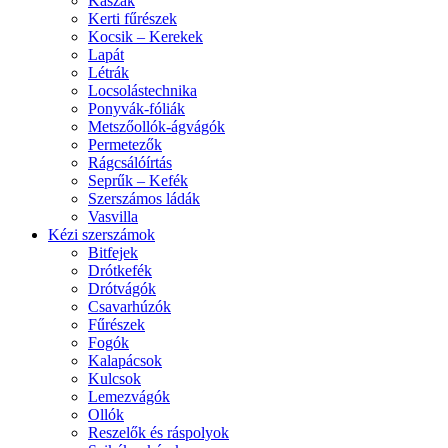
Kaszák
Kerti fűrészek
Kocsik – Kerekek
Lapát
Létrák
Locsolástechnika
Ponyvák-fóliák
Metszőollók-ágvágók
Permetezők
Rágcsálóírtás
Seprűk – Kefék
Szerszámos ládák
Vasvilla
Kézi szerszámok
Bitfejek
Drótkefék
Drótvágók
Csavarhúzók
Fűrészek
Fogók
Kalapácsok
Kulcsok
Lemezvágók
Ollók
Reszelők és ráspolyok