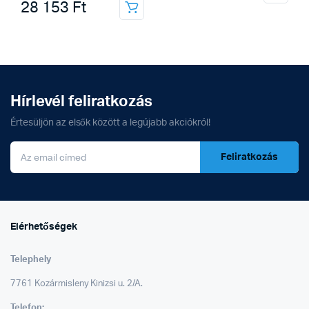
28 153
Ft
Hírlevél feliratkozás
Értesüljön az elsők között a legújabb akciókról!
Feliratkozás
Elérhetőségek
Telephely
7761 Kozármisleny Kinizsi u. 2/A.
Telefon: