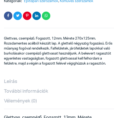
Kategóriák:
Építőipari szerszámok
,
Kőműves szerszámok
Glettvas, csempéző. Fogazott, 12mm. Mérete 270x125mm.
Rozsdamentes acélból készült lap. A glettelő négyszög fogazású. Erős
műanyag fogóval rendelkezik. Falfelületek, járófelületek lapokkal való
burkolásakor csempéző glettvasat használjunk. A bekevert ragasztót
egyenletes vastagságban, fogazott glettvassal kell felhordani a
felületre, majd a végén a fogazott felével végighúzzuk a ragasztón.
Leírás
További információk
Vélemények (0)
Glettvas, csempéző. Fogazott, 12mm. Mérete