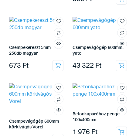
Csempekereszt 5mm
Csempevágógép 600mm
250db magyar
yato
673
Ft
43 322
Ft
Betonkaparóhoz penge
100x400mm
Csempevágógép 600mm
körkivágós Vorel
1 976
Ft