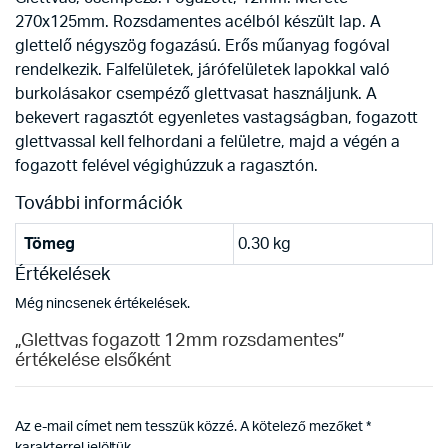
270x125mm. Rozsdamentes acélból készült lap. A
glettelő négyszög fogazású. Erős műanyag fogóval
rendelkezik. Falfelületek, járófelületek lapokkal való
burkolásakor csempéző glettvasat használjunk. A
bekevert ragasztót egyenletes vastagságban, fogazott
glettvassal kell felhordani a felületre, majd a végén a
fogazott felével végighúzzuk a ragasztón.
További információk
Tömeg
0.30 kg
Értékelések
Még nincsenek értékelések.
„Glettvas fogazott 12mm rozsdamentes”
értékelése elsőként
Az e-mail címet nem tesszük közzé.
A kötelező mezőket
*
karakterrel jelöltük