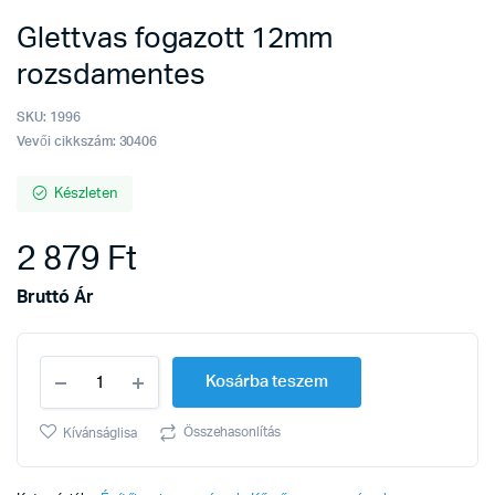
Glettvas fogazott 12mm
rozsdamentes
SKU:
1996
Vevői cikkszám: 30406
Készleten
2 879
Ft
Bruttó Ár
Glettvas
Kosárba teszem
fogazott
12mm
rozsdamentes
Összehasonlítás
Kívánságlisa
quantity