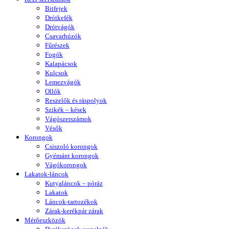
Bitfejek
Drótkefék
Drótvágók
Csavarhúzók
Fűrészek
Fogók
Kalapácsok
Kulcsok
Lemezvágók
Ollók
Reszelők és ráspolyok
Szikék – kések
Vágószerszámok
Vésők
Korongok
Csiszoló korongok
Gyémánt korongok
Vágókorongok
Lakatok-láncok
Kutyaláncok – póráz
Lakatok
Láncok-tartozékok
Zárak-kerékpár zárak
Mérőeszközök