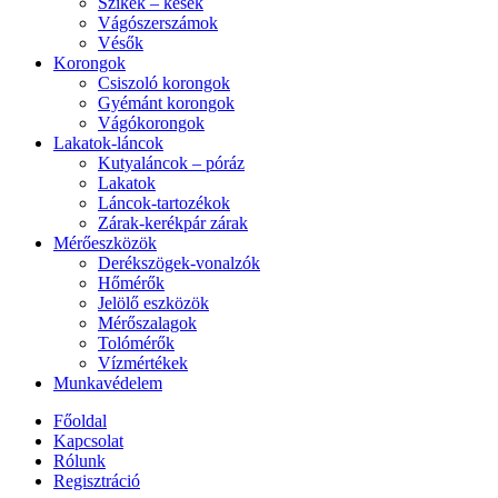
Szikék – kések
Vágószerszámok
Vésők
Korongok
Csiszoló korongok
Gyémánt korongok
Vágókorongok
Lakatok-láncok
Kutyaláncok – póráz
Lakatok
Láncok-tartozékok
Zárak-kerékpár zárak
Mérőeszközök
Derékszögek-vonalzók
Hőmérők
Jelölő eszközök
Mérőszalagok
Tolómérők
Vízmértékek
Munkavédelem
Főoldal
Kapcsolat
Rólunk
Regisztráció