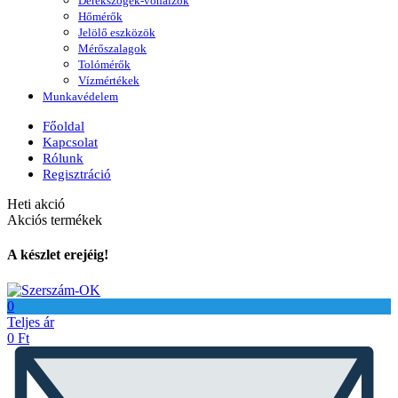
Derékszögek-vonalzók
Hőmérők
Jelölő eszközök
Mérőszalagok
Tolómérők
Vízmértékek
Munkavédelem
Főoldal
Kapcsolat
Rólunk
Regisztráció
Heti akció
Akciós termékek
A készlet erejéig!
0
Teljes ár
0
Ft