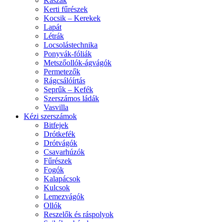
Kaszák
Kerti fűrészek
Kocsik – Kerekek
Lapát
Létrák
Locsolástechnika
Ponyvák-fóliák
Metszőollók-ágvágók
Permetezők
Rágcsálóírtás
Seprűk – Kefék
Szerszámos ládák
Vasvilla
Kézi szerszámok
Bitfejek
Drótkefék
Drótvágók
Csavarhúzók
Fűrészek
Fogók
Kalapácsok
Kulcsok
Lemezvágók
Ollók
Reszelők és ráspolyok