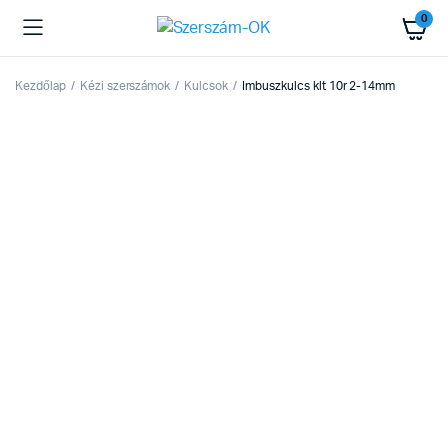
0
Kezdőlap
Kézi szerszámok
Kulcsok
Imbuszkulcs klt 10r 2-14mm