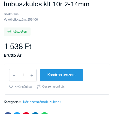
Imbuszkulcs klt 10r 2-14mm
SKU:
9146
Vevői cikkszám: 256400
Készleten
1 538
Ft
Bruttó Ár
Imbuszkulcs
Kosárba teszem
klt
10r
2-
Összehasonlítás
Kívánságlisa
14mm
quantity
Kategóriák:
Kézi szerszámok
,
Kulcsok