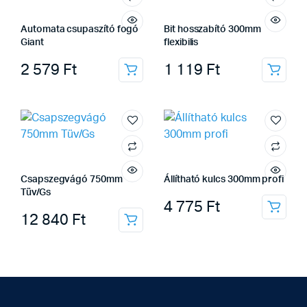
Automata csupaszító fogó
Bit hosszabító 300mm
Giant
flexibilis
2 579
Ft
1 119
Ft
Csapszegvágó 750mm
Állítható kulcs 300mm profi
Tüv/Gs
4 775
Ft
12 840
Ft