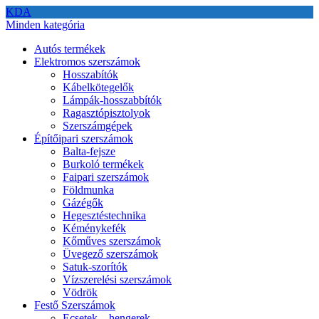
KDA
Minden kategória
Autós termékek
Elektromos szerszámok
Hosszabítók
Kábelkötegelők
Lámpák-hosszabbítók
Ragasztópisztolyok
Szerszámgépek
Építőipari szerszámok
Balta-fejsze
Burkoló termékek
Faipari szerszámok
Földmunka
Gázégők
Hegesztéstechnika
Kéménykefék
Kőműves szerszámok
Üvegező szerszámok
Satuk-szorítók
Vízszerelési szerszámok
Vödrök
Festő Szerszámok
Ecsetek – hengerek