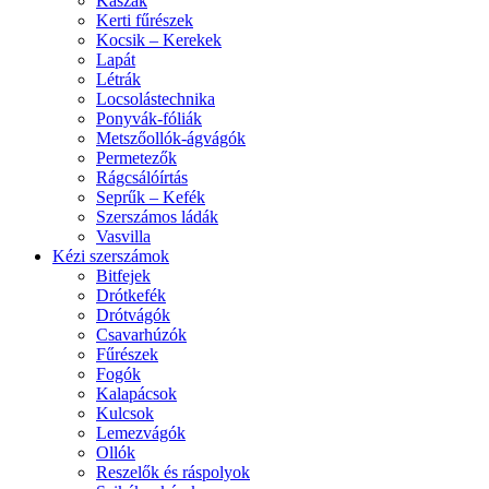
Kaszák
Kerti fűrészek
Kocsik – Kerekek
Lapát
Létrák
Locsolástechnika
Ponyvák-fóliák
Metszőollók-ágvágók
Permetezők
Rágcsálóírtás
Seprűk – Kefék
Szerszámos ládák
Vasvilla
Kézi szerszámok
Bitfejek
Drótkefék
Drótvágók
Csavarhúzók
Fűrészek
Fogók
Kalapácsok
Kulcsok
Lemezvágók
Ollók
Reszelők és ráspolyok