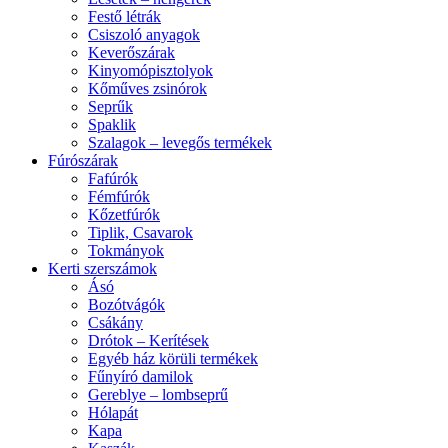
Festő létrák
Csiszoló anyagok
Keverőszárak
Kinyomópisztolyok
Kőműves zsinórok
Seprűk
Spaklik
Szalagok – levegős termékek
Fúrószárak
Fafúrók
Fémfúrók
Kőzetfúrók
Tiplik, Csavarok
Tokmányok
Kerti szerszámok
Ásó
Bozótvágók
Csákány
Drótok – Kerítések
Egyéb ház körüli termékek
Fűnyíró damilok
Gereblye – lombseprű
Hólapát
Kapa