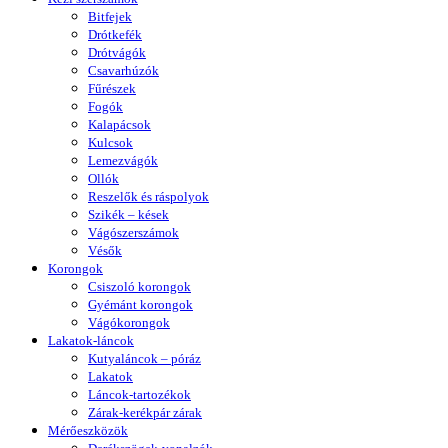
Bitfejek
Drótkefék
Drótvágók
Csavarhúzók
Fűrészek
Fogók
Kalapácsok
Kulcsok
Lemezvágók
Ollók
Reszelők és ráspolyok
Szikék – kések
Vágószerszámok
Vésők
Korongok
Csiszoló korongok
Gyémánt korongok
Vágókorongok
Lakatok-láncok
Kutyaláncok – póráz
Lakatok
Láncok-tartozékok
Zárak-kerékpár zárak
Mérőeszközök