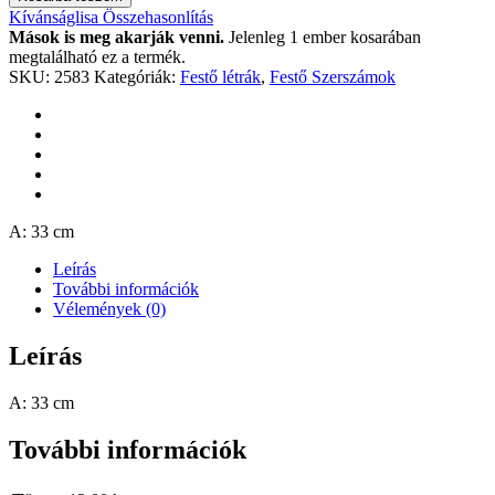
Kívánságlisa
Összehasonlítás
Mások is meg akarják venni.
Jelenleg 1 ember kosarában
megtalálható ez a termék.
SKU:
2583
Kategóriák:
Festő létrák
,
Festő Szerszámok
A: 33 cm
Leírás
További információk
Vélemények (0)
Leírás
A: 33 cm
További információk