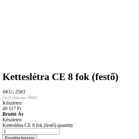
Ketteslétra CE 8 fok (festő)
SKU:
2583
Vevői cikkszám: 99008
Készleten
49 117
Ft
Bruttó Ár
Készleten
Ketteslétra CE 8 fok (festő) quantity
Kosárba teszem