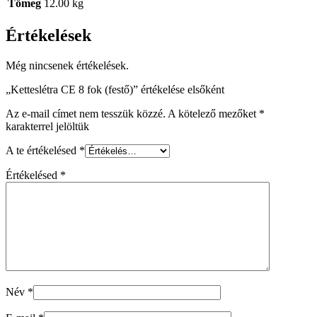
Tömeg
12.00 kg
Értékelések
Még nincsenek értékelések.
„Ketteslétra CE 8 fok (festő)” értékelése elsőként
Az e-mail címet nem tesszük közzé.
A kötelező mezőket
*
karakterrel jelöltük
A te értékelésed
*
Értékelésed
*
Név
*