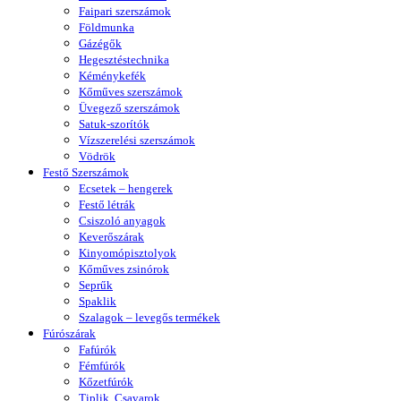
Faipari szerszámok
Földmunka
Gázégők
Hegesztéstechnika
Kéménykefék
Kőműves szerszámok
Üvegező szerszámok
Satuk-szorítók
Vízszerelési szerszámok
Vödrök
Festő Szerszámok
Ecsetek – hengerek
Festő létrák
Csiszoló anyagok
Keverőszárak
Kinyomópisztolyok
Kőműves zsinórok
Seprűk
Spaklik
Szalagok – levegős termékek
Fúrószárak
Fafúrók
Fémfúrók
Kőzetfúrók
Tiplik, Csavarok