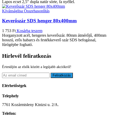
Lapos ecset 2,5" dupla natúr sörte, fa nyéllel.
Kívánságlisa
Összehasonlítás
Keverőszár SDS henger 80x400mm
1 753
Ft
Kosárba teszem
Horganyzott acél, hengeres keverőszár. 80mm átmérőjű, 400mm
hosszú, erős habarcs és festékkeverő szár SDS befogással,
fúrógépbe fogható.
Hírlevél feliratkozás
Értesüljön az elsők között a legújabb akciókról!
Feliratkozás
Elérhetőségek
Telephely
7761 Kozármisleny Kinizsi u. 2/A.
Telefon: