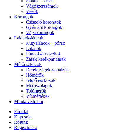
Szikék – kések
Vágószerszámok
Vésők
Korongok
Csiszoló korongok
Gyémánt korongok
Vágókorongok
Lakatok-láncok
Kutyaláncok – póráz
Lakatok
Láncok-tartozékok
Zárak-kerékpár zárak
Mérőeszközök
Derékszögek-vonalzók
Hőmérők
Jelölő eszközök
Mérőszalagok
Tolómérők
Vízmértékek
Munkavédelem
Főoldal
Kapcsolat
Rólunk
Regisztráció