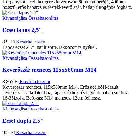
Horganyzott acél, hengeres keverőszár. 80mm átmérőjű, 400mm
hosszú, erős habarcs és festékkeverő szár, hatlap fúrógépbe fogható.
Kívánságlisa
Összehasonlítás
Ecset lapos 2,5″
832
Ft
Kosárba teszem
Lapos ecset 2,5", natúr sörte, lakkozott fa nyéllel.
Kívánságlisa
Összehasonlítás
Keverőszár menetes 115x580mm M14
8 865
Ft
Kosárba teszem
Keverőszár menetes, 115x580mm M14. Erős acélból készült
keverőszár, vakolatokhoz, ragasztókhoz, és egyébb habarcsokhoz
16-35kg-ig. Befogás: M14 menetes. 12cm fejhossz.
Kívánságlisa
Összehasonlítás
Ecset dupla 2.5″
902
Ft
Kosárba teszem