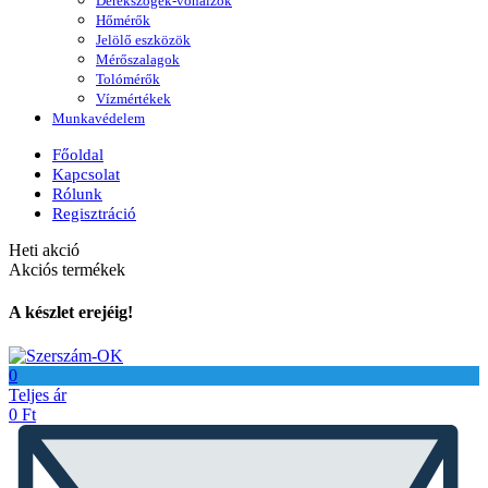
Derékszögek-vonalzók
Hőmérők
Jelölő eszközök
Mérőszalagok
Tolómérők
Vízmértékek
Munkavédelem
Főoldal
Kapcsolat
Rólunk
Regisztráció
Heti akció
Akciós termékek
A készlet erejéig!
0
Teljes ár
0
Ft