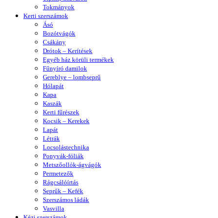
Tokmányok
Kerti szerszámok
Ásó
Bozótvágók
Csákány
Drótok – Kerítések
Egyéb ház körüli termékek
Fűnyíró damilok
Gereblye – lombseprű
Hólapát
Kapa
Kaszák
Kerti fűrészek
Kocsik – Kerekek
Lapát
Létrák
Locsolástechnika
Ponyvák-fóliák
Metszőollók-ágvágók
Permetezők
Rágcsálóírtás
Seprűk – Kefék
Szerszámos ládák
Vasvilla
Kézi szerszámok