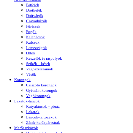
Bitfejek
Drótkefék
Drótvágók
Csavarhúzók
Fűrészek
Fogók
Kalapácsok
Kulcsok
Lemezvágók
Ollók
Reszelők és ráspolyok
Szikék – kések
Vágószerszámok
Vésők
Korongok
Csiszoló korongok
Gyémánt korongok
Vágókorongok
Lakatok-láncok
Kutyaláncok – póráz
Lakatok
Láncok-tartozékok
Zárak-kerékpár zárak
Mérőeszközök