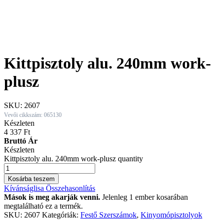
Kittpisztoly alu. 240mm work-
plusz
SKU:
2607
Vevői cikkszám: 065130
Készleten
4 337
Ft
Bruttó Ár
Készleten
Kittpisztoly alu. 240mm work-plusz quantity
Kosárba teszem
Kívánságlisa
Összehasonlítás
Mások is meg akarják venni.
Jelenleg 1 ember kosarában
megtalálható ez a termék.
SKU:
2607
Kategóriák:
Festő Szerszámok
,
Kinyomópisztolyok