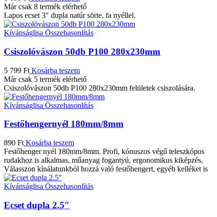
Már csak 8 termék elérhető
Lapos ecset 3" dupla natúr sörte, fa nyéllel.
Kívánságlisa
Összehasonlítás
Csiszolóvászon 50db P100 280x230mm
5 799
Ft
Kosárba teszem
Már csak 5 termék elérhető
Csiszolóvászon 50db P100 280x230mm felületek csiszolására.
Kívánságlisa
Összehasonlítás
Festőhengernyél 180mm/8mm
890
Ft
Kosárba teszem
Festőhenger nyél 180mm/8mm. Profi, kónuszos végű teleszkópos
rudakhoz is alkalmas, műanyag fogantyú, ergonomikus kiképzés.
Válasszon kínálatunkból hozzá való festőhengert, egyéb kelléket is
Kívánságlisa
Összehasonlítás
Ecset dupla 2.5″