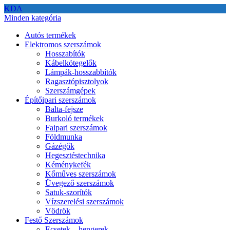
KDA
Minden kategória
Autós termékek
Elektromos szerszámok
Hosszabítók
Kábelkötegelők
Lámpák-hosszabbítók
Ragasztópisztolyok
Szerszámgépek
Építőipari szerszámok
Balta-fejsze
Burkoló termékek
Faipari szerszámok
Földmunka
Gázégők
Hegesztéstechnika
Kéménykefék
Kőműves szerszámok
Üvegező szerszámok
Satuk-szorítók
Vízszerelési szerszámok
Vödrök
Festő Szerszámok
Ecsetek – hengerek