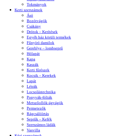
Tokmányok
Kerti szerszámok
Ásó
Bozótvágók
Csákány
Drótok – Kerítések
Egyéb ház körüli termékek
Fűnyíró damilok
Gereblye – lombseprű
Hólapát
Kapa
Kaszák
Kerti fűrészek
Kocsik – Kerekek
Lapát
Létrák
Locsolástechnika
Ponyvák-fóliák
Metszőollók-ágvágók
Permetezők
Rágcsálóírtás
Seprűk – Kefék
Szerszámos ládák
Vasvilla
Kézi szerszámok