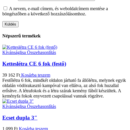
A nevem, e-mail címem, és weboldalcímem mentése a
böngészőben a következő hozzászólásomhoz.
Népszerű termékek
Kívánságlisa
Összehasonlítás
Ketteslétra CE 6 fok (festő)
39 162
Ft
Kosárba teszem
Festőlétra 6 fok, mindkét oldalon járható fa állólétra, melynek egyik
oldalán vödörakasztó kampóval van ellátva, az alsó fok huzallal
erősítve. A létrafokok és a létra szárak kemény fából készültek. A
keményfa fokok enyvezett csapolással vannak rögzítve.
Kívánságlisa
Összehasonlítás
Ecset dupla 3″
1 099
Ft
Kosárba teszem