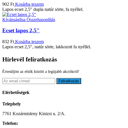
902
Ft
Kosárba teszem
Lapos ecset 2,5" dupla natúr sörte, fa nyéllel.
Kívánságlisa
Összehasonlítás
Ecset lapos 2,5″
832
Ft
Kosárba teszem
Lapos ecset 2,5", natúr sörte, lakkozott fa nyéllel.
Hírlevél feliratkozás
Értesüljön az elsők között a legújabb akciókról!
Feliratkozás
Elérhetőségek
Telephely
7761 Kozármisleny Kinizsi u. 2/A.
Telefon: