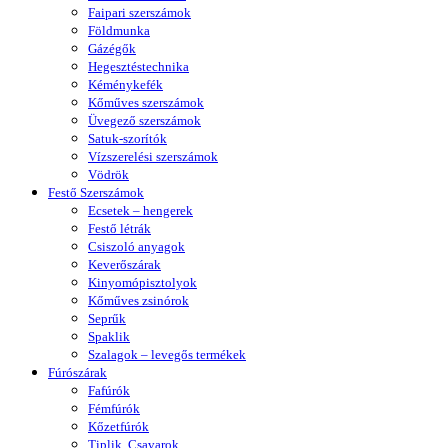
Faipari szerszámok
Földmunka
Gázégők
Hegesztéstechnika
Kéménykefék
Kőműves szerszámok
Üvegező szerszámok
Satuk-szorítók
Vízszerelési szerszámok
Vödrök
Festő Szerszámok
Ecsetek – hengerek
Festő létrák
Csiszoló anyagok
Keverőszárak
Kinyomópisztolyok
Kőműves zsinórok
Seprűk
Spaklik
Szalagok – levegős termékek
Fúrószárak
Fafúrók
Fémfúrók
Kőzetfúrók
Tiplik, Csavarok