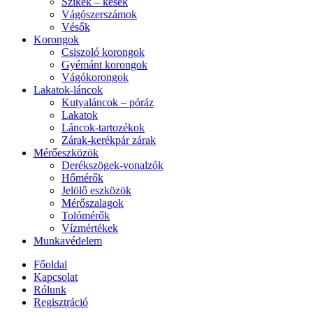
Szikék – kések
Vágószerszámok
Vésők
Korongok
Csiszoló korongok
Gyémánt korongok
Vágókorongok
Lakatok-láncok
Kutyaláncok – póráz
Lakatok
Láncok-tartozékok
Zárak-kerékpár zárak
Mérőeszközök
Derékszögek-vonalzók
Hőmérők
Jelölő eszközök
Mérőszalagok
Tolómérők
Vízmértékek
Munkavédelem
Főoldal
Kapcsolat
Rólunk
Regisztráció