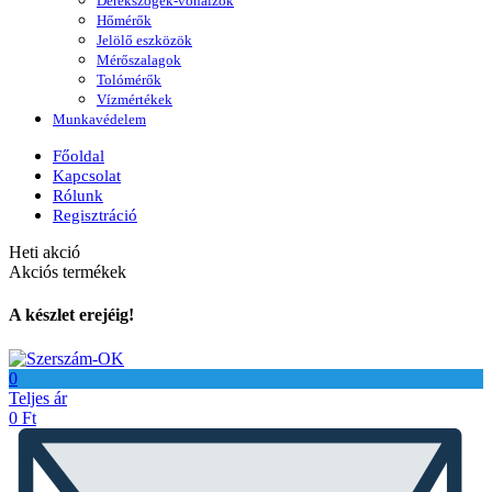
Derékszögek-vonalzók
Hőmérők
Jelölő eszközök
Mérőszalagok
Tolómérők
Vízmértékek
Munkavédelem
Főoldal
Kapcsolat
Rólunk
Regisztráció
Heti akció
Akciós termékek
A készlet erejéig!
0
Teljes ár
0
Ft