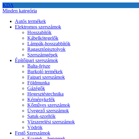
KDA
Minden kategória
Autós termékek
Elektromos szerszámok
Hosszabítók
Kábelkötegelők
Lámpák-hosszabbítók
Ragasztópisztolyok
Szerszámgépek
Építőipari szerszámok
Balta-fejsze
Burkoló termékek
Faipari szerszámok
Földmunka
Gázégők
Hegesztéstechnika
Kéménykefék
Kőműves szerszámok
Üvegező szerszámok
Satuk-szorítók
Vízszerelési szerszámok
Vödrök
Festő Szerszámok
Ecsetek – hengerek