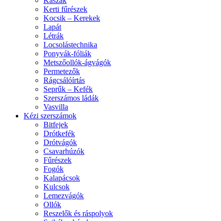
Kaszák
Kerti fűrészek
Kocsik – Kerekek
Lapát
Létrák
Locsolástechnika
Ponyvák-fóliák
Metszőollók-ágvágók
Permetezők
Rágcsálóírtás
Seprűk – Kefék
Szerszámos ládák
Vasvilla
Kézi szerszámok
Bitfejek
Drótkefék
Drótvágók
Csavarhúzók
Fűrészek
Fogók
Kalapácsok
Kulcsok
Lemezvágók
Ollók
Reszelők és ráspolyok