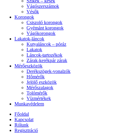
Szikék – kések
Vágószerszámok
Vésők
Korongok
Csiszoló korongok
Gyémánt korongok
Vágókorongok
Lakatok-láncok
Kutyaláncok – póráz
Lakatok
Láncok-tartozékok
Zárak-kerékpár zárak
Mérőeszközök
Derékszögek-vonalzók
Hőmérők
Jelölő eszközök
Mérőszalagok
Tolómérők
Vízmértékek
Munkavédelem
Főoldal
Kapcsolat
Rólunk
Regisztráció