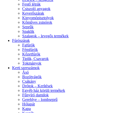
Festő létrák
Csiszoló anyagok
Keverőszárak
Kinyomópisztolyok
Kőműves zsinórok
Seprűk
Spaklik
Szalagok – levegős termékek
Fúrószárak
Fafúrók
Fémfúrók
Kőzetfúrók
Tiplik, Csavarok
Tokmányok
Kerti szerszámok
Ásó
Bozótvágók
Csákány
Drótok – Kerítések
Egyéb ház körüli termékek
Fűnyíró damilok
Gereblye – lombseprű
Hólapát
Kapa