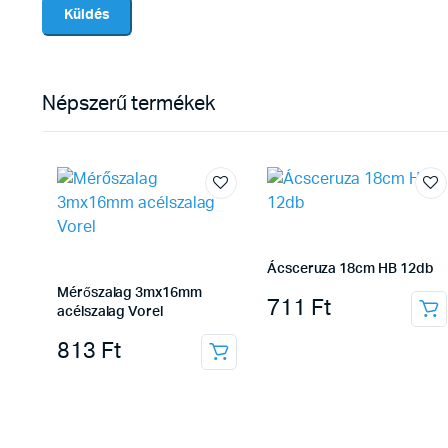
Népszerű termékek
Ácsceruza 18cm HB 12db
Mérőszalag 3mx16mm
711
Ft
acélszalag Vorel
813
Ft