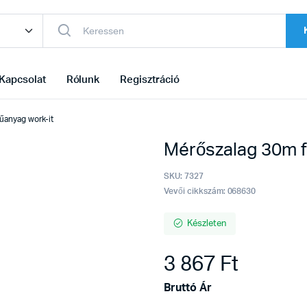
Kapcsolat
Rólunk
Regisztráció
űanyag work-it
Mérőszalag 30m 
SKU:
7327
Vevői cikkszám: 068630
Készleten
3 867
Ft
Bruttó Ár