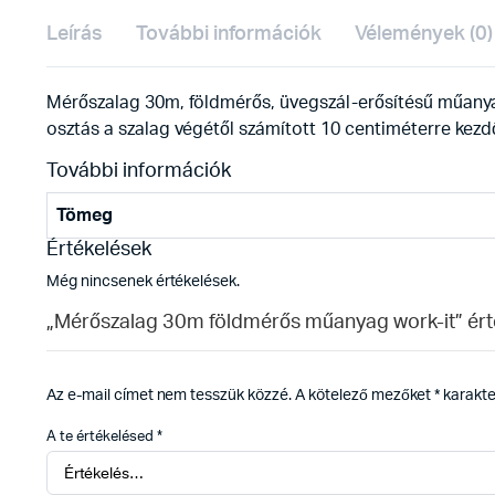
Leírás
További információk
Vélemények (0)
Mérőszalag 30m, földmérős, üvegszál-erősítésű műanyag m
osztás a szalag végétől számított 10 centiméterre kezdő
További információk
Tömeg
Értékelések
Még nincsenek értékelések.
„Mérőszalag 30m földmérős műanyag work-it” ért
Az e-mail címet nem tesszük közzé.
A kötelező mezőket
*
karakter
A te értékelésed
*