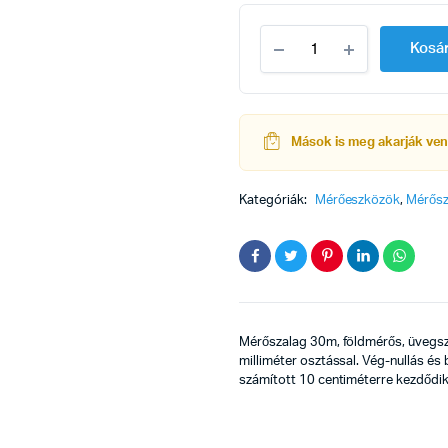
Mérőszalag
Kosá
30m
földmérős
műanyag
work-
it
Mások is meg akarják ven
quantity
Kategóriák:
Mérőeszközök
,
Mérősz
Mérőszalag 30m, földmérős, üvegszá
milliméter osztással. Vég-nullás és 
számított 10 centiméterre kezdődik