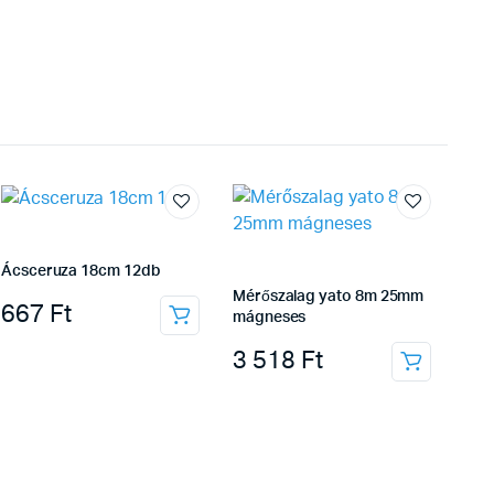
Ácsceruza 18cm 12db
Mérőszalag yato 8m 25mm
667
Ft
mágneses
3 518
Ft