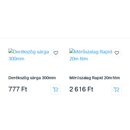
Derékszög sárga 300mm
Mérőszalag Rapid 20m fém
777
Ft
2 616
Ft