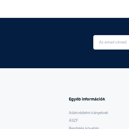
Egyéb információk
Adatvédelmi irányelvek
ÁSZF
Rendelés követés