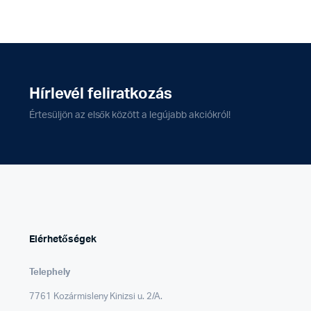
Hírlevél feliratkozás
Értesüljön az elsők között a legújabb akciókról!
Elérhetőségek
Telephely
7761 Kozármisleny Kinizsi u. 2/A.