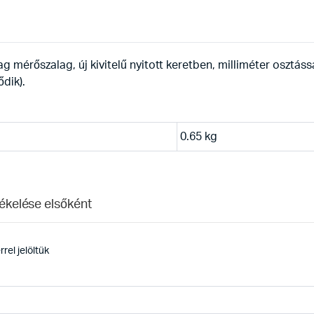
érőszalag, új kivitelű nyitott keretben, milliméter osztássa
dik).
0.65 kg
ékelése elsőként
rel jelöltük