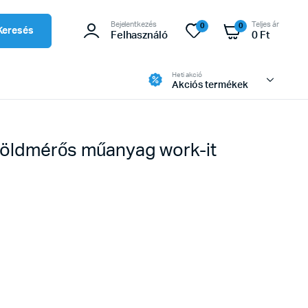
Bejelentkezés
Teljes ár
0
0
Keresés
Felhasználó
0
Ft
Heti akció
Akciós termékek
földmérős műanyag work-it