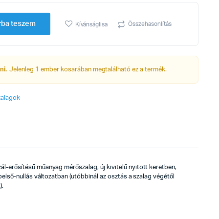
rba teszem
Összehasonlítás
Kívánságlisa
ni.
Jelenleg 1 ember kosarában megtalálható ez a termék.
alagok
l-erősítésű műanyag mérőszalag, új kivitelű nyitott keretben,
belső-nullás változatban (utóbbinál az osztás a szalag végétől
).