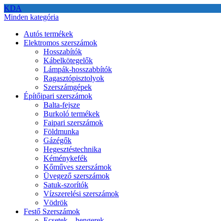
KDA
Minden kategória
Autós termékek
Elektromos szerszámok
Hosszabítók
Kábelkötegelők
Lámpák-hosszabbítók
Ragasztópisztolyok
Szerszámgépek
Építőipari szerszámok
Balta-fejsze
Burkoló termékek
Faipari szerszámok
Földmunka
Gázégők
Hegesztéstechnika
Kéménykefék
Kőműves szerszámok
Üvegező szerszámok
Satuk-szorítók
Vízszerelési szerszámok
Vödrök
Festő Szerszámok
Ecsetek – hengerek