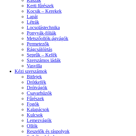
Kaszák
Kerti fűrészek
Kocsik – Kerekek
Lapát
Létrák
Locsolástechnika
Ponyvák-fóliák
Metszőollók-ágvágók
Permetezők
Rágcsálóírtás
Seprűk – Kefék
Szerszámos ládák
Vasvilla
Kézi szerszámok
Bitfejek
Drótkefék
Drótvágók
Csavarhúzók
Fűrészek
Fogók
Kalapácsok
Kulcsok
Lemezvágók
Ollók
Reszelők és ráspolyok