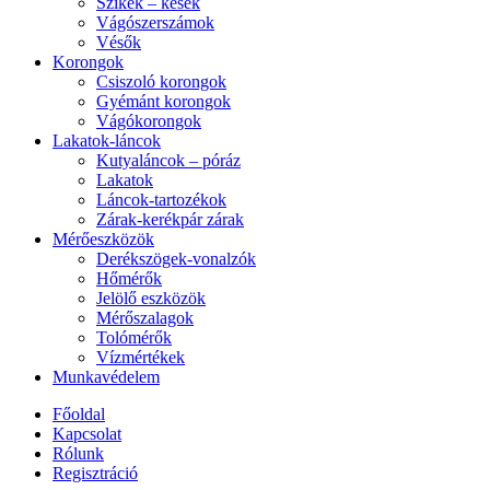
Szikék – kések
Vágószerszámok
Vésők
Korongok
Csiszoló korongok
Gyémánt korongok
Vágókorongok
Lakatok-láncok
Kutyaláncok – póráz
Lakatok
Láncok-tartozékok
Zárak-kerékpár zárak
Mérőeszközök
Derékszögek-vonalzók
Hőmérők
Jelölő eszközök
Mérőszalagok
Tolómérők
Vízmértékek
Munkavédelem
Főoldal
Kapcsolat
Rólunk
Regisztráció