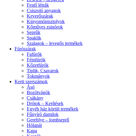
Festő létrák
Csiszoló anyagok
Keverőszárak
Kinyomópisztolyok
Kőműves zsinórok
Seprűk
Spaklik
Szalagok – levegős termékek
Fúrószárak
Fafúrók
Fémfúrók
Kőzetfúrók
Tiplik, Csavarok
Tokmányok
Kerti szerszámok
Ásó
Bozótvágók
Csákány
Drótok – Kerítések
Egyéb ház körüli termékek
Fűnyíró damilok
Gereblye – lombseprű
Hólapát
Kapa