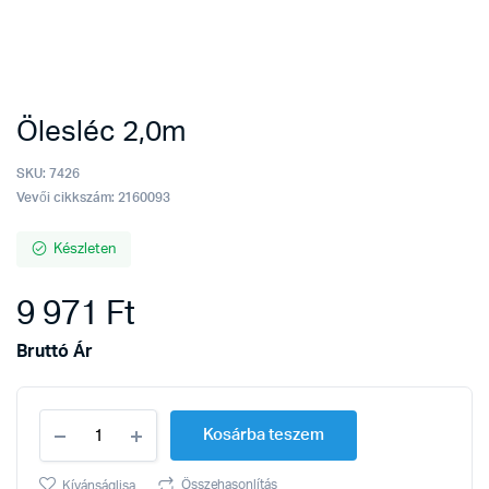
Ölesléc 2,0m
SKU:
7426
Vevői cikkszám: 2160093
Készleten
9 971
Ft
Bruttó Ár
Ölesléc
Kosárba teszem
2,0m
quantity
Összehasonlítás
Kívánságlisa