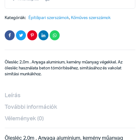
Kategóriák:
Építőipari szerszámok
,
Kőműves szerszámok
Ölesléc 2,0m . Anyaga aluminium, kemény műanyag végekkel. Az
ölesléc használata beton tömörítéséhez, simításához és vakolat
simítási munkákhoz.
Leírás
További információk
Vélemények (0)
Ölesléc 2,0m . Anyaga aluminium, kemény műanyag