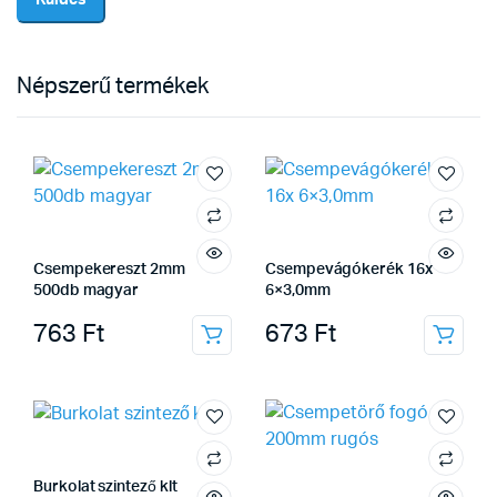
Népszerű termékek
Csempekereszt 2mm
Csempevágókerék 16x
500db magyar
6×3,0mm
763
Ft
673
Ft
Burkolat szintező klt