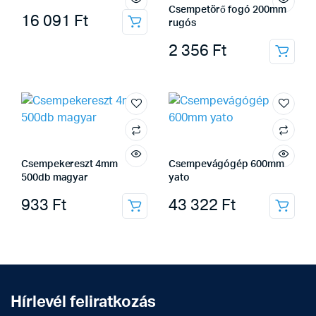
Csempetörő fogó 200mm
16 091
Ft
rugós
2 356
Ft
Csempekereszt 4mm
Csempevágógép 600mm
500db magyar
yato
933
Ft
43 322
Ft
Hírlevél feliratkozás