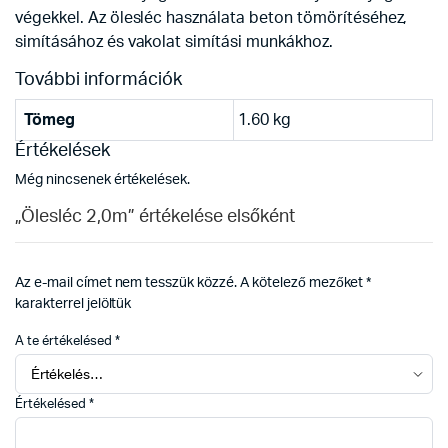
végekkel. Az ölesléc használata beton tömörítéséhez,
simításához és vakolat simítási munkákhoz.
További információk
Tömeg
1.60 kg
Értékelések
Még nincsenek értékelések.
„Ölesléc 2,0m” értékelése elsőként
Az e-mail címet nem tesszük közzé.
A kötelező mezőket
*
karakterrel jelöltük
A te értékelésed
*
Értékelésed
*