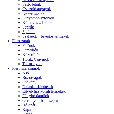
Festő létrák
Csiszoló anyagok
Keverőszárak
Kinyomópisztolyok
Kőműves zsinórok
Seprűk
Spaklik
Szalagok – levegős termékek
Fúrószárak
Fafúrók
Fémfúrók
Kőzetfúrók
Tiplik, Csavarok
Tokmányok
Kerti szerszámok
Ásó
Bozótvágók
Csákány
Drótok – Kerítések
Egyéb ház körüli termékek
Fűnyíró damilok
Gereblye – lombseprű
Hólapát
Kapa