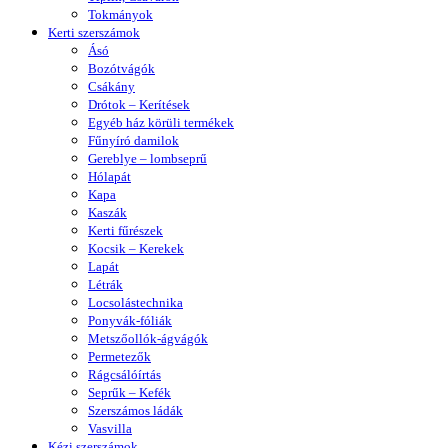
Tokmányok
Kerti szerszámok
Ásó
Bozótvágók
Csákány
Drótok – Kerítések
Egyéb ház körüli termékek
Fűnyíró damilok
Gereblye – lombseprű
Hólapát
Kapa
Kaszák
Kerti fűrészek
Kocsik – Kerekek
Lapát
Létrák
Locsolástechnika
Ponyvák-fóliák
Metszőollók-ágvágók
Permetezők
Rágcsálóírtás
Seprűk – Kefék
Szerszámos ládák
Vasvilla
Kézi szerszámok