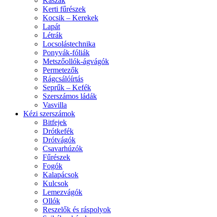
Kaszák
Kerti fűrészek
Kocsik – Kerekek
Lapát
Létrák
Locsolástechnika
Ponyvák-fóliák
Metszőollók-ágvágók
Permetezők
Rágcsálóírtás
Seprűk – Kefék
Szerszámos ládák
Vasvilla
Kézi szerszámok
Bitfejek
Drótkefék
Drótvágók
Csavarhúzók
Fűrészek
Fogók
Kalapácsok
Kulcsok
Lemezvágók
Ollók
Reszelők és ráspolyok