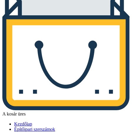
A kosár üres
Kezdőlap
Építőipari szerszámok