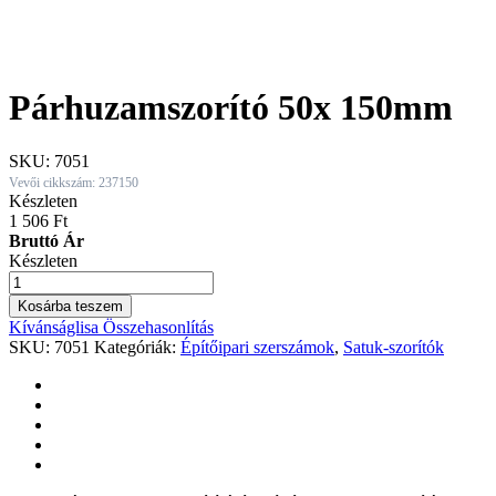
Párhuzamszorító 50x 150mm
SKU:
7051
Vevői cikkszám: 237150
Készleten
1 506
Ft
Bruttó Ár
Készleten
Párhuzamszorító
50x
Kosárba teszem
150mm
Kívánságlisa
Összehasonlítás
quantity
SKU:
7051
Kategóriák:
Építőipari szerszámok
,
Satuk-szorítók