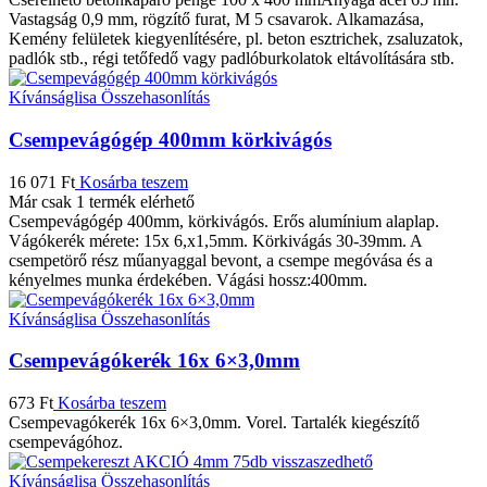
Vastagság 0,9 mm, rögzítő furat, M 5 csavarok. Alkamazása,
Kemény felületek kiegyenlítésére, pl. beton esztrichek, zsaluzatok,
padlók stb., régi tetőfedő vagy padlóburkolatok eltávolítására stb.
Kívánságlisa
Összehasonlítás
Csempevágógép 400mm körkivágós
16 071
Ft
Kosárba teszem
Már csak 1 termék elérhető
Csempevágógép 400mm, körkivágós. Erős alumínium alaplap.
Vágókerék mérete: 15x 6,x1,5mm. Körkivágás 30-39mm. A
csempetörő rész műanyaggal bevont, a csempe megóvása és a
kényelmes munka érdekében. Vágási hossz:400mm.
Kívánságlisa
Összehasonlítás
Csempevágókerék 16x 6×3,0mm
673
Ft
Kosárba teszem
Csempevagókerék 16x 6×3,0mm. Vorel. Tartalék kiegészítő
csempevágóhoz.
Kívánságlisa
Összehasonlítás