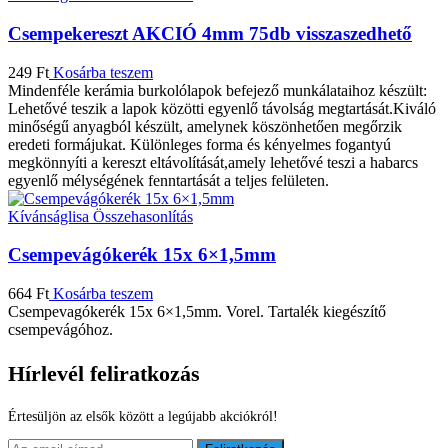
Csempekereszt AKCIÓ 4mm 75db visszaszedhető
249
Ft
Kosárba teszem
Mindenféle kerámia burkolólapok befejező munkálataihoz készült:
Lehetővé teszik a lapok közötti egyenlő távolság megtartását.Kiváló
minőségű anyagból készült, amelynek köszönhetően megőrzik
eredeti formájukat. Különleges forma és kényelmes fogantyú
megkönnyíti a kereszt eltávolítását,amely lehetővé teszi a habarcs
egyenlő mélységének fenntartását a teljes felületen.
Kívánságlisa
Összehasonlítás
Csempevágókerék 15x 6×1,5mm
664
Ft
Kosárba teszem
Csempevagókerék 15x 6×1,5mm. Vorel. Tartalék kiegészítő
csempevágóhoz.
Hírlevél feliratkozás
Értesüljön az elsők között a legújabb akciókról!