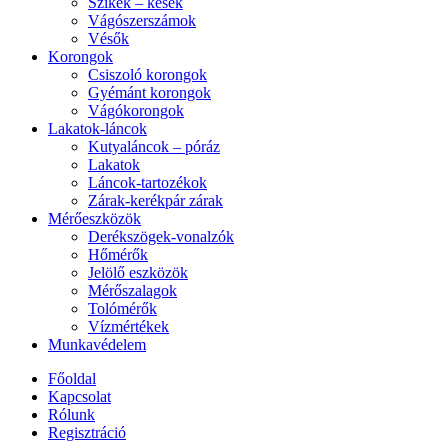
Szikék – kések
Vágószerszámok
Vésők
Korongok
Csiszoló korongok
Gyémánt korongok
Vágókorongok
Lakatok-láncok
Kutyaláncok – póráz
Lakatok
Láncok-tartozékok
Zárak-kerékpár zárak
Mérőeszközök
Derékszögek-vonalzók
Hőmérők
Jelölő eszközök
Mérőszalagok
Tolómérők
Vízmértékek
Munkavédelem
Főoldal
Kapcsolat
Rólunk
Regisztráció