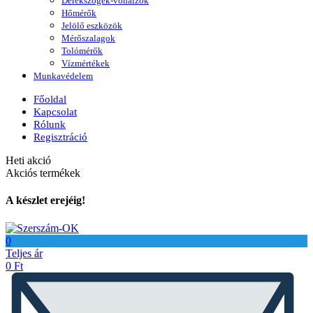
Derékszögek-vonalzók
Hőmérők
Jelölő eszközök
Mérőszalagok
Tolómérők
Vízmértékek
Munkavédelem
Főoldal
Kapcsolat
Rólunk
Regisztráció
Heti akció
Akciós termékek
A készlet erejéig!
0
Teljes ár
0
Ft