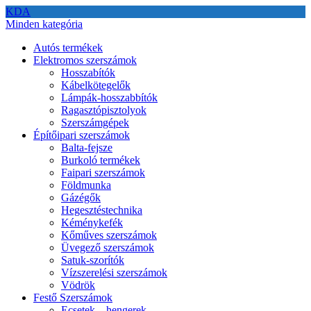
KDA
Minden kategória
Autós termékek
Elektromos szerszámok
Hosszabítók
Kábelkötegelők
Lámpák-hosszabbítók
Ragasztópisztolyok
Szerszámgépek
Építőipari szerszámok
Balta-fejsze
Burkoló termékek
Faipari szerszámok
Földmunka
Gázégők
Hegesztéstechnika
Kéménykefék
Kőműves szerszámok
Üvegező szerszámok
Satuk-szorítók
Vízszerelési szerszámok
Vödrök
Festő Szerszámok
Ecsetek – hengerek