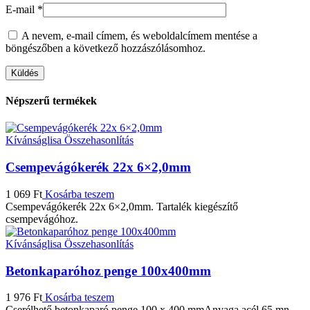
E-mail
*
A nevem, e-mail címem, és weboldalcímem mentése a
böngészőben a következő hozzászólásomhoz.
Népszerű termékek
Kívánságlisa
Összehasonlítás
Csempevágókerék 22x 6×2,0mm
1 069
Ft
Kosárba teszem
Csempevágókerék 22x 6×2,0mm. Tartalék kiegészítő
csempevágóhoz.
Kívánságlisa
Összehasonlítás
Betonkaparóhoz penge 100x400mm
1 976
Ft
Kosárba teszem
Cserélhető betonkaparó penge 100 x 400 mmAnyaga acél 65 mn.