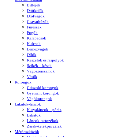
Bitfejek
Drótkefék
Drótvágók
Csavarhúzók
Fűrészek
Fogók
Kalapácsok
Kulcsok
Lemezvágók
Ollók
Reszelők és ráspolyok
Szikék – kések
Vágószerszámok
Vésők
Korongok
Csiszoló korongok
Gyémánt korongok
Vágókorongok
Lakatok-láncok
Kutyaláncok – póráz
Lakatok
Láncok-tartozékok
Zárak-kerékpár zárak
Mérőeszközök