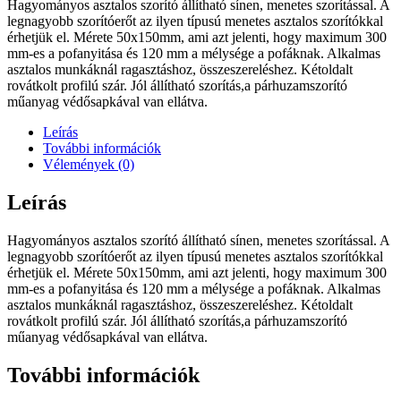
Hagyományos asztalos szorító állítható sínen, menetes szorítással. A
legnagyobb szorítóerőt az ilyen típusú menetes asztalos szorítókkal
érhetjük el. Mérete 50x150mm, ami azt jelenti, hogy maximum 300
mm-es a pofanyitása és 120 mm a mélysége a pofáknak. Alkalmas
asztalos munkáknál ragasztáshoz, összeszereléshez. Kétoldalt
rovátkolt profilú szár. Jól állítható szorítás,a párhuzamszorító
műanyag védősapkával van ellátva.
Leírás
További információk
Vélemények (0)
Leírás
Hagyományos asztalos szorító állítható sínen, menetes szorítással. A
legnagyobb szorítóerőt az ilyen típusú menetes asztalos szorítókkal
érhetjük el. Mérete 50x150mm, ami azt jelenti, hogy maximum 300
mm-es a pofanyitása és 120 mm a mélysége a pofáknak. Alkalmas
asztalos munkáknál ragasztáshoz, összeszereléshez. Kétoldalt
rovátkolt profilú szár. Jól állítható szorítás,a párhuzamszorító
műanyag védősapkával van ellátva.
További információk