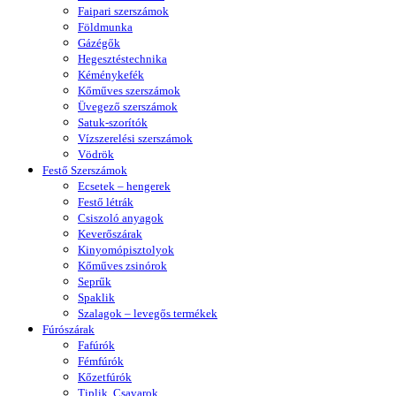
Faipari szerszámok
Földmunka
Gázégők
Hegesztéstechnika
Kéménykefék
Kőműves szerszámok
Üvegező szerszámok
Satuk-szorítók
Vízszerelési szerszámok
Vödrök
Festő Szerszámok
Ecsetek – hengerek
Festő létrák
Csiszoló anyagok
Keverőszárak
Kinyomópisztolyok
Kőműves zsinórok
Seprűk
Spaklik
Szalagok – levegős termékek
Fúrószárak
Fafúrók
Fémfúrók
Kőzetfúrók
Tiplik, Csavarok