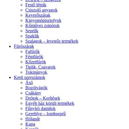
Festő létrák
Csiszoló anyagok
Keverőszárak
Kinyomópisztolyok
Kőműves zsinórok
Seprűk
Spaklik
Szalagok – levegős termékek
Fúrószárak
Fafúrók
Fémfúrók
Kőzetfúrók
Tiplik, Csavarok
Tokmányok
Kerti szerszámok
Ásó
Bozótvágók
Csákány
Drótok – Kerítések
Egyéb ház körüli termékek
Fűnyíró damilok
Gereblye – lombseprű
Hólapát
Kapa