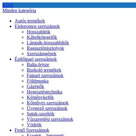
KDA
Minden kategória
Autós termékek
Elektromos szerszámok
Hosszabítók
Kábelkötegelők
Lámpák-hosszabbítók
Ragasztópisztolyok
Szerszámgépek
Építőipari szerszámok
Balta-fejsze
Burkoló termékek
Faipari szerszámok
Földmunka
Gázégők
Hegesztéstechnika
Kéménykefék
Kőműves szerszámok
Üvegező szerszámok
Satuk-szorítók
Vízszerelési szerszámok
Vödrök
Festő Szerszámok
Ecsetek – hengerek