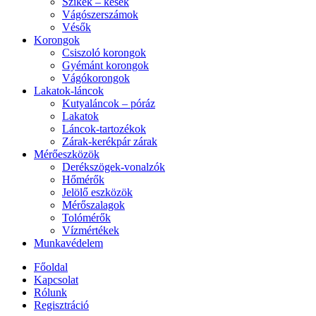
Szikék – kések
Vágószerszámok
Vésők
Korongok
Csiszoló korongok
Gyémánt korongok
Vágókorongok
Lakatok-láncok
Kutyaláncok – póráz
Lakatok
Láncok-tartozékok
Zárak-kerékpár zárak
Mérőeszközök
Derékszögek-vonalzók
Hőmérők
Jelölő eszközök
Mérőszalagok
Tolómérők
Vízmértékek
Munkavédelem
Főoldal
Kapcsolat
Rólunk
Regisztráció