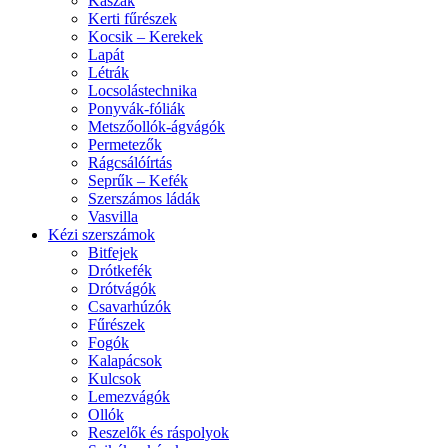
Kaszák
Kerti fűrészek
Kocsik – Kerekek
Lapát
Létrák
Locsolástechnika
Ponyvák-fóliák
Metszőollók-ágvágók
Permetezők
Rágcsálóírtás
Seprűk – Kefék
Szerszámos ládák
Vasvilla
Kézi szerszámok
Bitfejek
Drótkefék
Drótvágók
Csavarhúzók
Fűrészek
Fogók
Kalapácsok
Kulcsok
Lemezvágók
Ollók
Reszelők és ráspolyok