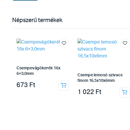
Népszerű termékek
Csempevágókerék 16x
6×3,0mm
Csempe lemosó szivacs
finom 16,5x10x6mm
673
Ft
1 022
Ft