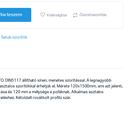
rba teszem
Összehasonlítás
Kívánságlisa
,
Satuk-szorítók
. DIN5117 állítható sínen, menetes szorítással. A legnagyobb
 asztalos szorítókkal érhetjük el. Mérete 120x1500mm, ami azt jelenti,
ása és 120 mm a mélysége a pofáknak. Alkalmas asztalos
éshez. Kétoldalt rovátkolt profilú szár.