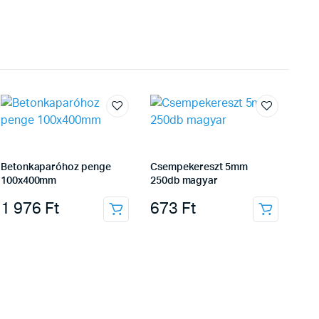
Betonkaparóhoz penge
Csempekereszt 5mm
100x400mm
250db magyar
1 976
Ft
673
Ft