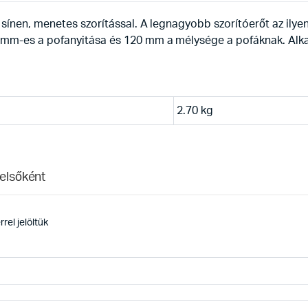
ínen, menetes szorítással. A legnagyobb szorítóerőt az ilyen 
 mm-es a pofanyitása és 120 mm a mélysége a pofáknak. Alk
2.70 kg
elsőként
rel jelöltük