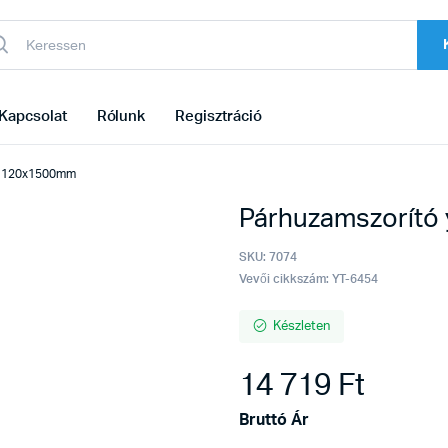
Kapcsolat
Rólunk
Regisztráció
to 120x1500mm
Párhuzamszorító
SKU:
7074
Vevői cikkszám: YT-6454
Készleten
14 719
Ft
Bruttó Ár