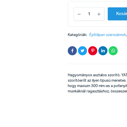
Párhuzamszorító
Kosá
yato
120x1500mm
quantity
Kategóriák:
Építőipari szerszámok
Hagyományos asztalos szorító. YATO
szorítóerőt az ilyen típusú menetes
hogy maxium 300 mm-es a pofanyit
munkáknál ragasztáshoz, összeszerel