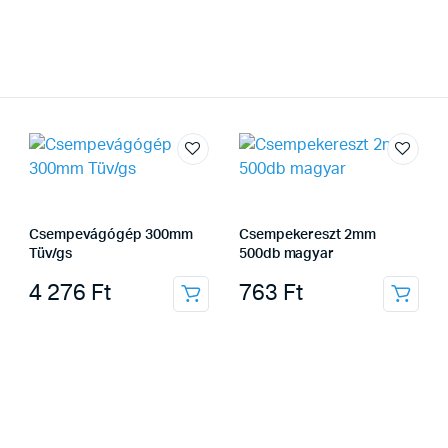
Csempevágógép 300mm
Csempekereszt 2mm
Tüv/gs
500db magyar
4 276
Ft
763
Ft