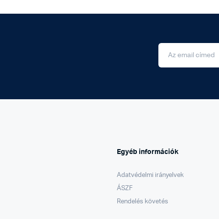
Egyéb információk
Adatvédelmi irányelvek
ÁSZF
Rendelés követés