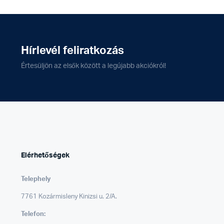
Hírlevél feliratkozás
Értesüljön az elsők között a legújabb akciókról!
Elérhetőségek
Telephely
7761 Kozármisleny Kinizsi u. 2/A.
Telefon: