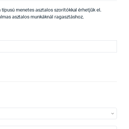
típusú menetes asztalos szorítókkal érhetjük el.
almas asztalos munkáknál ragasztáshoz,