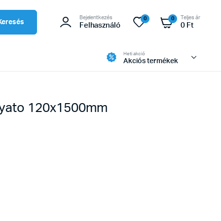
Bejelentkezés
Teljes ár
0
0
Keresés
Felhasználó
0
Ft
Heti akció
Akciós termékek
 yato 120x1500mm