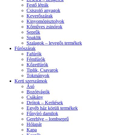
Festő létrák
Csiszoló anyagok
Keverőszárak
Kinyomópisztolyok
Kőműves zsinórok
Seprűk
Spaklik
Szalagok – levegős termékek
Fúrószárak
Fafúrók
Fémfúrók
Kőzetfúrók
Tiplik, Csavarok
Tokmányok
Kerti szerszámok
Ásó
Bozótvágók
Csákány
Drótok – Kerítések
Egyéb ház körüli termékek
Fűnyíró damilok
Gereblye – lombseprű
Hólapát
Kapa