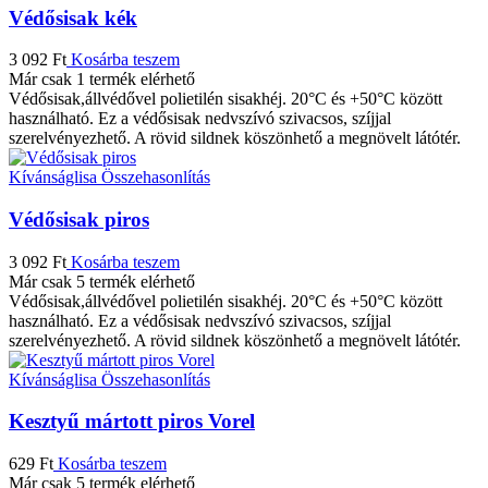
Védősisak kék
3 092
Ft
Kosárba teszem
Már csak 1 termék elérhető
Védősisak,állvédővel polietilén sisakhéj. 20°C és +50°C között
használható. Ez a védősisak nedvszívó szivacsos, szíjjal
szerelvényezhető. A rövid sildnek köszönhető a megnövelt látótér.
Kívánságlisa
Összehasonlítás
Védősisak piros
3 092
Ft
Kosárba teszem
Már csak 5 termék elérhető
Védősisak,állvédővel polietilén sisakhéj. 20°C és +50°C között
használható. Ez a védősisak nedvszívó szivacsos, szíjjal
szerelvényezhető. A rövid sildnek köszönhető a megnövelt látótér.
Kívánságlisa
Összehasonlítás
Kesztyű mártott piros Vorel
629
Ft
Kosárba teszem
Már csak 5 termék elérhető