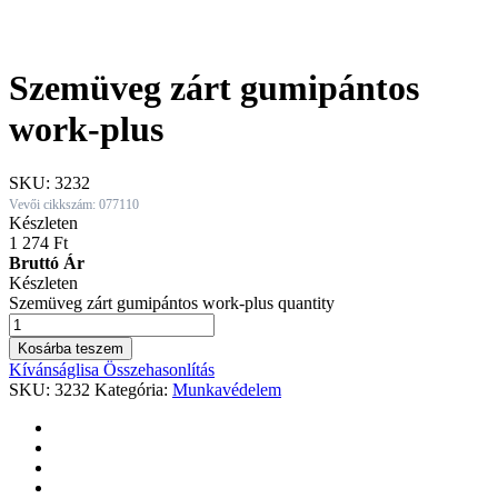
Szemüveg zárt gumipántos
work-plus
SKU:
3232
Vevői cikkszám: 077110
Készleten
1 274
Ft
Bruttó Ár
Készleten
Szemüveg zárt gumipántos work-plus quantity
Kosárba teszem
Kívánságlisa
Összehasonlítás
SKU:
3232
Kategória:
Munkavédelem