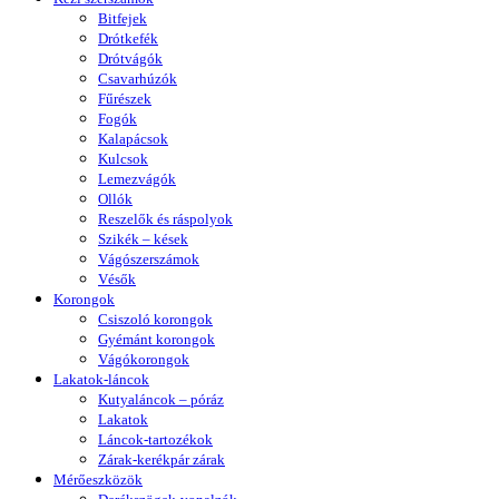
Bitfejek
Drótkefék
Drótvágók
Csavarhúzók
Fűrészek
Fogók
Kalapácsok
Kulcsok
Lemezvágók
Ollók
Reszelők és ráspolyok
Szikék – kések
Vágószerszámok
Vésők
Korongok
Csiszoló korongok
Gyémánt korongok
Vágókorongok
Lakatok-láncok
Kutyaláncok – póráz
Lakatok
Láncok-tartozékok
Zárak-kerékpár zárak
Mérőeszközök