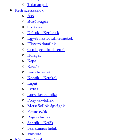
Tokmányok
Kerti szerszámok
Ásó
Bozótvágók
Csákány
Drótok – Kerítések
Egyéb ház körüli termékek
Fűnyíró damilok
Gereblye – lombseprű
Hólapát
Kapa
Kaszák
Kerti fűrészek
Kocsik – Kerekek
Lapát
Létrák
Locsolástechnika
Ponyvák-fóliák
Metszőollók-ágvágók
Permetezők
Rágcsálóírtás
Seprűk – Kefék
Szerszámos ládák
Vasvilla
Kézi szerszámok