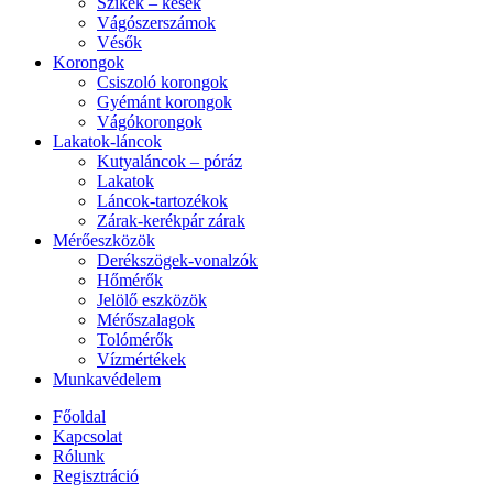
Szikék – kések
Vágószerszámok
Vésők
Korongok
Csiszoló korongok
Gyémánt korongok
Vágókorongok
Lakatok-láncok
Kutyaláncok – póráz
Lakatok
Láncok-tartozékok
Zárak-kerékpár zárak
Mérőeszközök
Derékszögek-vonalzók
Hőmérők
Jelölő eszközök
Mérőszalagok
Tolómérők
Vízmértékek
Munkavédelem
Főoldal
Kapcsolat
Rólunk
Regisztráció