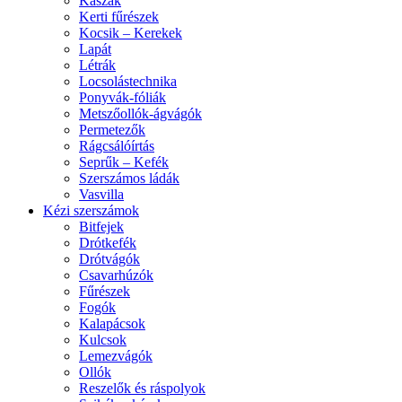
Kaszák
Kerti fűrészek
Kocsik – Kerekek
Lapát
Létrák
Locsolástechnika
Ponyvák-fóliák
Metszőollók-ágvágók
Permetezők
Rágcsálóírtás
Seprűk – Kefék
Szerszámos ládák
Vasvilla
Kézi szerszámok
Bitfejek
Drótkefék
Drótvágók
Csavarhúzók
Fűrészek
Fogók
Kalapácsok
Kulcsok
Lemezvágók
Ollók
Reszelők és ráspolyok