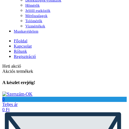
Derékszögek-vonalzók
Hőmérők
Jelölő eszközök
Mérőszalagok
Tolómérők
Vízmértékek
Munkavédelem
Főoldal
Kapcsolat
Rólunk
Regisztráció
Heti akció
Akciós termékek
A készlet erejéig!
0
Teljes ár
0
Ft