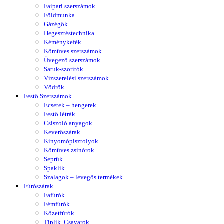
Faipari szerszámok
Földmunka
Gázégők
Hegesztéstechnika
Kéménykefék
Kőműves szerszámok
Üvegező szerszámok
Satuk-szorítók
Vízszerelési szerszámok
Vödrök
Festő Szerszámok
Ecsetek – hengerek
Festő létrák
Csiszoló anyagok
Keverőszárak
Kinyomópisztolyok
Kőműves zsinórok
Seprűk
Spaklik
Szalagok – levegős termékek
Fúrószárak
Fafúrók
Fémfúrók
Kőzetfúrók
Tiplik, Csavarok