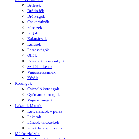
Bitfejek
Drótkefék
Drótvágók
Csavarhúzók
Fűrészek
Fogók
Kalapácsok
Kulcsok
Lemezvágók
Ollók
Reszelők és ráspolyok
Szikék – kések
Vágószerszámok
Vésők
Korongok
Csiszoló korongok
Gyémánt korongok
Vágókorongok
Lakatok-láncok
Kutyaláncok – póráz
Lakatok
Láncok-tartozékok
Zárak-kerékpár zárak
Mérőeszközök