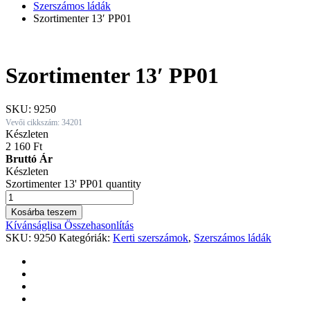
Szerszámos ládák
Szortimenter 13′ PP01
Szortimenter 13′ PP01
SKU:
9250
Vevői cikkszám: 34201
Készleten
2 160
Ft
Bruttó Ár
Készleten
Szortimenter 13' PP01 quantity
Kosárba teszem
Kívánságlisa
Összehasonlítás
SKU:
9250
Kategóriák:
Kerti szerszámok
,
Szerszámos ládák