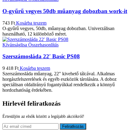
O-gyűrű vegyes 50db műanyag dobozban work-it
743
Ft
Kosárba teszem
O-gyűrű vegyes, 50db, műanyag dobozban. Univerzálisan
használható, 12 különböző méret.
Kívánságlisa
Összehasonlítás
Szerszámosláda 22′ Basic PS08
9 418
Ft
Kosárba teszem
Szerszámosláda műanyag, 22" kivehető tálcával. Alkalmas
horgászfelszerelések és egyéb eszközök tárolására. A doboz
speciálisan oldalirányú fogantyúkkal rendelkezik a könnyű
hordozhatóság érdekében.
Hírlevél feliratkozás
Értesüljön az elsők között a legújabb akciókról!
Feliratkozás