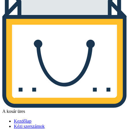
A kosár üres
Kezdőlap
Kézi szerszámok