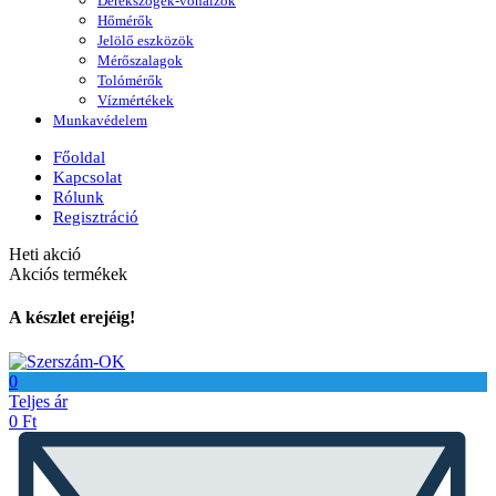
Derékszögek-vonalzók
Hőmérők
Jelölő eszközök
Mérőszalagok
Tolómérők
Vízmértékek
Munkavédelem
Főoldal
Kapcsolat
Rólunk
Regisztráció
Heti akció
Akciós termékek
A készlet erejéig!
0
Teljes ár
0
Ft