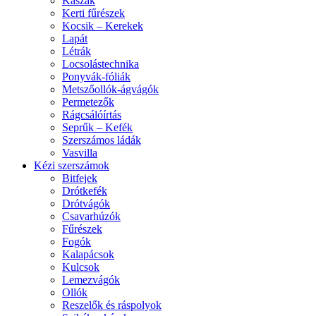
Kaszák
Kerti fűrészek
Kocsik – Kerekek
Lapát
Létrák
Locsolástechnika
Ponyvák-fóliák
Metszőollók-ágvágók
Permetezők
Rágcsálóírtás
Seprűk – Kefék
Szerszámos ládák
Vasvilla
Kézi szerszámok
Bitfejek
Drótkefék
Drótvágók
Csavarhúzók
Fűrészek
Fogók
Kalapácsok
Kulcsok
Lemezvágók
Ollók
Reszelők és ráspolyok