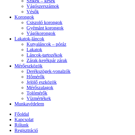
Szikék – kések
Vágószerszámok
Vésők
Korongok
Csiszoló korongok
Gyémánt korongok
Vágókorongok
Lakatok-láncok
Kutyaláncok – póráz
Lakatok
Láncok-tartozékok
Zárak-kerékpár zárak
Mérőeszközök
Derékszögek-vonalzók
Hőmérők
Jelölő eszközök
Mérőszalagok
Tolómérők
Vízmértékek
Munkavédelem
Főoldal
Kapcsolat
Rólunk
Regisztráció