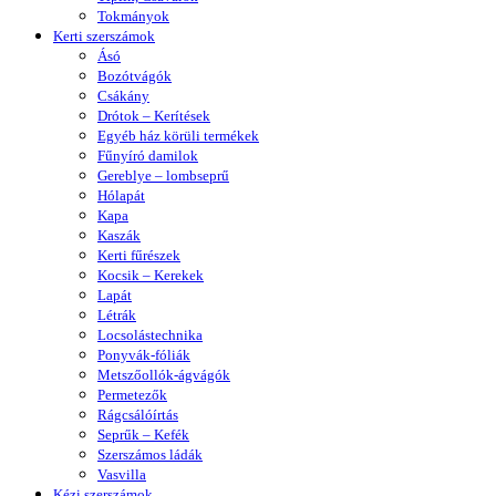
Tokmányok
Kerti szerszámok
Ásó
Bozótvágók
Csákány
Drótok – Kerítések
Egyéb ház körüli termékek
Fűnyíró damilok
Gereblye – lombseprű
Hólapát
Kapa
Kaszák
Kerti fűrészek
Kocsik – Kerekek
Lapát
Létrák
Locsolástechnika
Ponyvák-fóliák
Metszőollók-ágvágók
Permetezők
Rágcsálóírtás
Seprűk – Kefék
Szerszámos ládák
Vasvilla
Kézi szerszámok