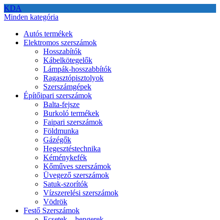
KDA
Minden kategória
Autós termékek
Elektromos szerszámok
Hosszabítók
Kábelkötegelők
Lámpák-hosszabbítók
Ragasztópisztolyok
Szerszámgépek
Építőipari szerszámok
Balta-fejsze
Burkoló termékek
Faipari szerszámok
Földmunka
Gázégők
Hegesztéstechnika
Kéménykefék
Kőműves szerszámok
Üvegező szerszámok
Satuk-szorítók
Vízszerelési szerszámok
Vödrök
Festő Szerszámok
Ecsetek – hengerek