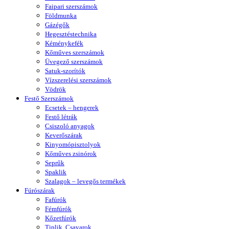
Faipari szerszámok
Földmunka
Gázégők
Hegesztéstechnika
Kéménykefék
Kőműves szerszámok
Üvegező szerszámok
Satuk-szorítók
Vízszerelési szerszámok
Vödrök
Festő Szerszámok
Ecsetek – hengerek
Festő létrák
Csiszoló anyagok
Keverőszárak
Kinyomópisztolyok
Kőműves zsinórok
Seprűk
Spaklik
Szalagok – levegős termékek
Fúrószárak
Fafúrók
Fémfúrók
Kőzetfúrók
Tiplik, Csavarok