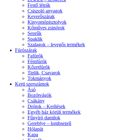
Festő létrák
Csiszoló anyagok
Keverőszárak
Kinyomópisztolyok
Kőműves zsinórok
Seprűk
Spaklik
Szalagok – levegős termékek
Fúrószárak
Fafúrók
Fémfúrók
Kőzetfúrók
Tiplik, Csavarok
Tokmányok
Kerti szerszámok
Ásó
Bozótvágók
Csákány
Drótok – Kerítések
Egyéb ház körüli termékek
Fűnyíró damilok
Gereblye – lombseprű
Hólapát
Kapa