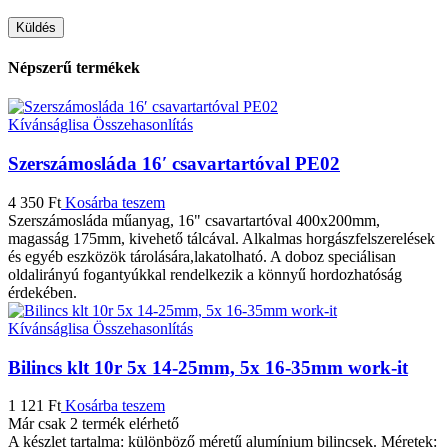
Népszerű termékek
Kívánságlisa
Összehasonlítás
Szerszámosláda 16′ csavartartóval PE02
4 350
Ft
Kosárba teszem
Szerszámosláda műanyag, 16" csavartartóval 400x200mm,
magasság 175mm, kivehető tálcával. Alkalmas horgászfelszerelések
és egyéb eszközök tárolására,lakatolható. A doboz speciálisan
oldalirányú fogantyúkkal rendelkezik a könnyű hordozhatóság
érdekében.
Kívánságlisa
Összehasonlítás
Bilincs klt 10r 5x 14-25mm, 5x 16-35mm work-it
1 121
Ft
Kosárba teszem
Már csak 2 termék elérhető
A készlet tartalma: különböző méretű alumínium bilincsek. Méretek: