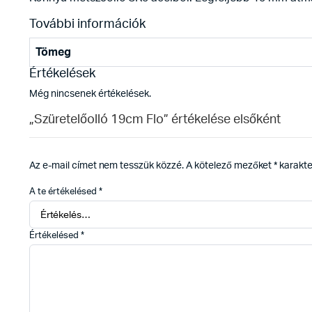
További információk
Tömeg
Értékelések
Még nincsenek értékelések.
„Szüretelőolló 19cm Flo” értékelése elsőként
Az e-mail címet nem tesszük közzé.
A kötelező mezőket
*
karakter
A te értékelésed
*
Értékelésed
*