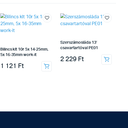
Szerszámosláda 13′
csavartartóval PE01
Bilincs klt 10r 5x 14-25mm,
5x 16-35mm work-it
2 229
Ft
1 121
Ft