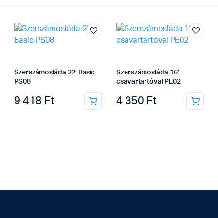
Szerszámosláda 22′ Basic
Szerszámosláda 16′
PS08
csavartartóval PE02
9 418
Ft
4 350
Ft