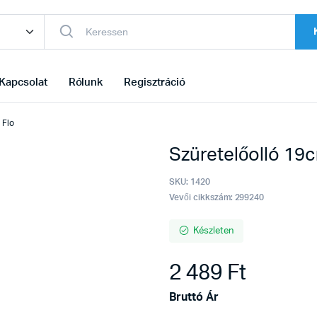
Kapcsolat
Rólunk
Regisztráció
 Flo
Szüretelőolló 19
SKU:
1420
Vevői cikkszám: 299240
Készleten
2 489
Ft
Bruttó Ár