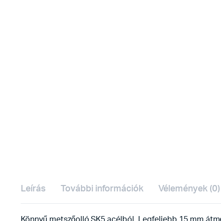
Leírás
További információk
Vélemények (0)
Könnyű metszőolló SK5 acélból. Legfeljebb 15 mm átmé