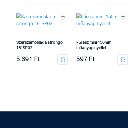
Szerszámosláda strongo
Fűrész mini 150mm
18′ SP02
műanyag nyéllel
5 691
Ft
597
Ft