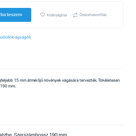
rba teszem
Összehasonlítás
Kívánságlisa
szőollók-ágvágók
gfeljebb 15 mm átmérőjű növények vágására tervezték. Tökéletesen
z 190 mm.
a kézbe. Szerszámhossz 190 mm.