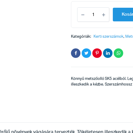
Szüretelőolló
Kosá
19cm
Flo
quantity
Kategóriák:
Kerti szerszámok
,
Met
Könnyű metszőolló SK5 acélból. Le
illeszkedik a kézbe. Szerszámhoss
rőjű növények vágására tervezték. Tökéletesen illeszkedik 