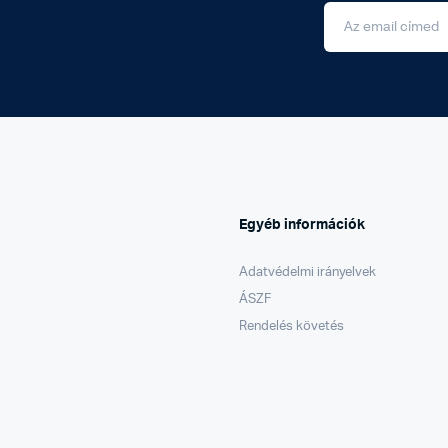
Egyéb információk
Adatvédelmi irányelvek
ÁSZF
Rendelés követés