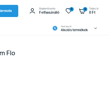
Bejelentkezés
Teljes ár
0
0
Keresés
Felhasználó
0
Ft
Heti akció
Akciós termékek
cm Flo