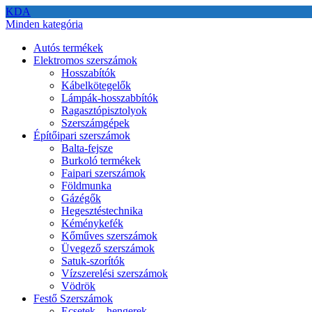
KDA
Minden kategória
Autós termékek
Elektromos szerszámok
Hosszabítók
Kábelkötegelők
Lámpák-hosszabbítók
Ragasztópisztolyok
Szerszámgépek
Építőipari szerszámok
Balta-fejsze
Burkoló termékek
Faipari szerszámok
Földmunka
Gázégők
Hegesztéstechnika
Kéménykefék
Kőműves szerszámok
Üvegező szerszámok
Satuk-szorítók
Vízszerelési szerszámok
Vödrök
Festő Szerszámok
Ecsetek – hengerek