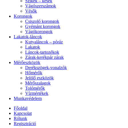
Szikék – kések
Vágószerszámok
Vésők
Korongok
Csiszoló korongok
Gyémánt korongok
Vágókorongok
Lakatok-láncok
Kutyaláncok – póráz
Lakatok
Láncok-tartozékok
Zárak-kerékpár zárak
Mérőeszközök
Derékszögek-vonalzók
Hőmérők
Jelölő eszközök
Mérőszalagok
Tolómérők
Vízmértékek
Munkavédelem
Főoldal
Kapcsolat
Rólunk
Regisztráció