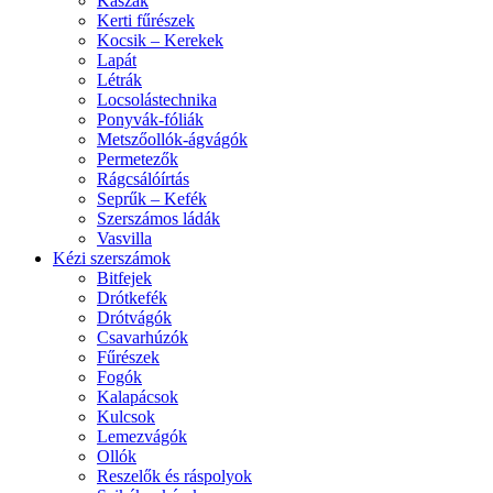
Kaszák
Kerti fűrészek
Kocsik – Kerekek
Lapát
Létrák
Locsolástechnika
Ponyvák-fóliák
Metszőollók-ágvágók
Permetezők
Rágcsálóírtás
Seprűk – Kefék
Szerszámos ládák
Vasvilla
Kézi szerszámok
Bitfejek
Drótkefék
Drótvágók
Csavarhúzók
Fűrészek
Fogók
Kalapácsok
Kulcsok
Lemezvágók
Ollók
Reszelők és ráspolyok