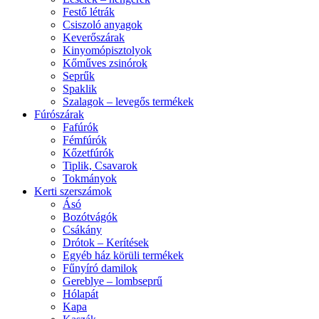
Festő létrák
Csiszoló anyagok
Keverőszárak
Kinyomópisztolyok
Kőműves zsinórok
Seprűk
Spaklik
Szalagok – levegős termékek
Fúrószárak
Fafúrók
Fémfúrók
Kőzetfúrók
Tiplik, Csavarok
Tokmányok
Kerti szerszámok
Ásó
Bozótvágók
Csákány
Drótok – Kerítések
Egyéb ház körüli termékek
Fűnyíró damilok
Gereblye – lombseprű
Hólapát
Kapa