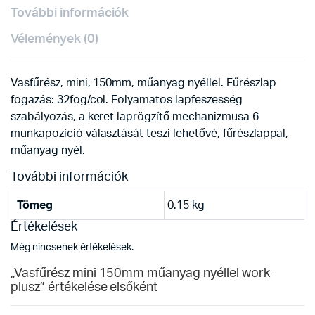
További információk
Vélemények (0)
Vasfűrész, mini, 150mm, műanyag nyéllel. Fűrészlap
fogazás: 32fog/col. Folyamatos lapfeszesség
szabályozás, a keret laprögzítő mechanizmusa 6
munkapozíció választását teszi lehetővé, fűrészlappal,
műanyag nyél.
További információk
Tömeg
0.15 kg
Értékelések
Még nincsenek értékelések.
„Vasfűrész mini 150mm műanyag nyéllel work-
plusz” értékelése elsőként