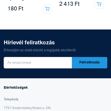
2 413
Ft
180
Ft
Hírlevél feliratkozás
Értesüljön az elsők között a legújabb akciókról!
Feliratkozás
Elérhetőségek
Telephely
7761 Kozármisleny Kinizsi u. 2/A.