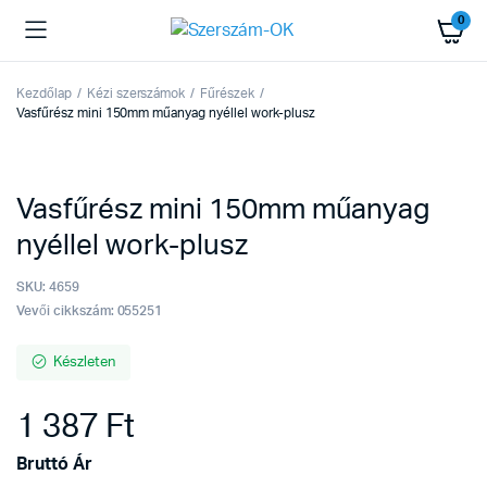
0
Kezdőlap
Kézi szerszámok
Fűrészek
Vasfűrész mini 150mm műanyag nyéllel work-plusz
Vasfűrész mini 150mm műanyag
nyéllel work-plusz
SKU:
4659
Vevői cikkszám: 055251
Készleten
1 387
Ft
Bruttó Ár