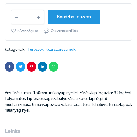
Vasfűrész
Kosárba teszem
mini
150mm
műanyag
Összehasonlítás
Kívánságlisa
nyéllel
work-
plusz
Kategóriák:
Fűrészek
,
Kézi szerszámok
quantity
Vasfűrész, mini, 150mm, műanyag nyéllel. Fűrészlap fogazás: 32fog/col.
Folyamatos lapfeszesség szabályozás, a keret laprögzítő
mechanizmusa 6 munkapozíció választását teszi lehetővé, fűrészlappal,
műanyag nyél.
Leírás