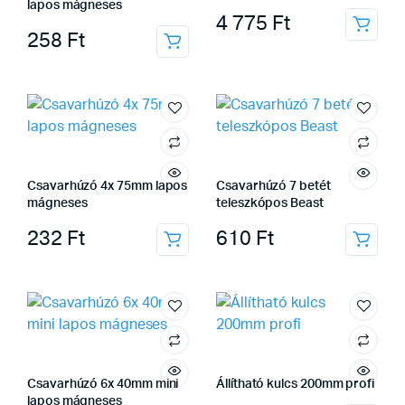
lapos mágneses
4 775
Ft
258
Ft
Csavarhúzó 4x 75mm lapos
Csavarhúzó 7 betét
mágneses
teleszkópos Beast
232
Ft
610
Ft
Csavarhúzó 6x 40mm mini
Állítható kulcs 200mm profi
lapos mágneses