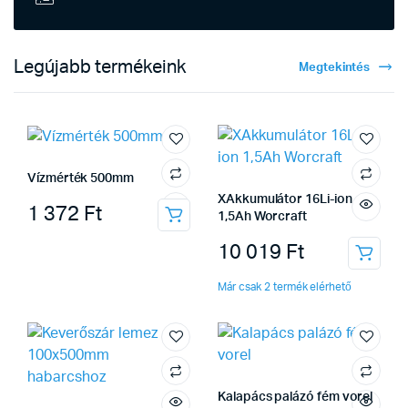
Legújabb termékeink
Megtekintés
Vízmérték 500mm
XAkkumulátor 16Li-ion
1 372
Ft
1,5Ah Worcraft
10 019
Ft
Már csak 2 termék elérhető
Kalapács palázó fém vorel