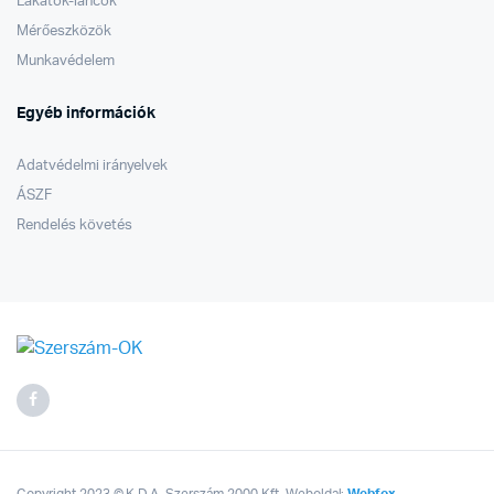
Lakatok-láncok
Mérőeszközök
Munkavédelem
Egyéb információk
Adatvédelmi irányelvek
ÁSZF
Rendelés követés
Copyright 2023 © K.D.A. Szerszám 2000 Kft. Weboldal:
Webfox
.