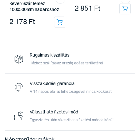
Keverőszár lemez
2 851
Ft
100x500mm habarcshoz
2 178
Ft
Rugalmas kiszállítás
Házhoz szállítás az ország egész területére!
Visszaküldési garancia
A 14 napos elállás lehetőségével nincs kockázat!
Választható fizetési mód
Egyeztetés után választhat a fizetési módok közül!
Népszerű termékek