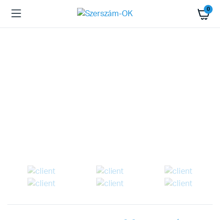
0
K.D.A. SZERSZÁM
Üdvözöljük
Webshopunkban
Ismerje meg cégünket!
Tovább