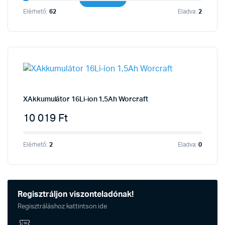
Elérhető:
62
Eladva:
2
XAkkumulátor 16Li-ion 1,5Ah Worcraft
10 019
Ft
Elérhető:
2
Eladva:
0
Regisztráljon viszonteladónak!
Regisztráláshoz kattintson ide