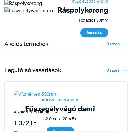
KÜLÖNLEGES AKCIÓ
Ráspolykorong
Rotációs 90mm
Rendelés
Akciós termékek
Összes
Legutólsó vásárlások
Összes
KÜLÖNLEGES AKCIÓ
Fűszegélyvágó damil
Vízmérték 500mm
o2,0mmx120m Flo
1 372
Ft
Rendelés