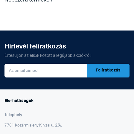
Hírlevél feliratkozás
Értesüljön az elsők között a legújabb akciókról!
Feliratkozás
Elérhetőségek
Telephely
7761 Kozármisleny Kinizsi u. 2/A.