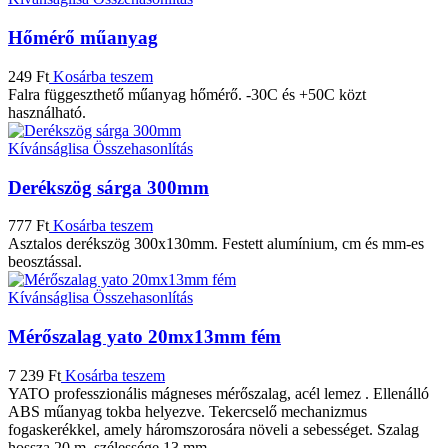
Hőmérő műanyag
249
Ft
Kosárba teszem
Falra függeszthető műanyag hőmérő. -30C és +50C közt
használható.
Kívánságlisa
Összehasonlítás
Derékszög sárga 300mm
777
Ft
Kosárba teszem
Asztalos derékszög 300x130mm. Festett alumínium, cm és mm-es
beosztással.
Kívánságlisa
Összehasonlítás
Mérőszalag yato 20mx13mm fém
7 239
Ft
Kosárba teszem
YATO professzionális mágneses mérőszalag, acél lemez . Ellenálló
ABS műanyag tokba helyezve. Tekercselő mechanizmus
fogaskerékkel, amely háromszorosára növeli a sebességet. Szalag
hossza 20 m, szélessége 13 mm