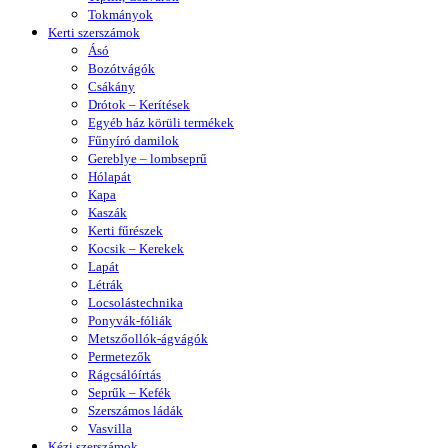
Tokmányok
Kerti szerszámok
Ásó
Bozótvágók
Csákány
Drótok – Kerítések
Egyéb ház körüli termékek
Fűnyíró damilok
Gereblye – lombseprű
Hólapát
Kapa
Kaszák
Kerti fűrészek
Kocsik – Kerekek
Lapát
Létrák
Locsolástechnika
Ponyvák-fóliák
Metszőollók-ágvágók
Permetezők
Rágcsálóírtás
Seprűk – Kefék
Szerszámos ládák
Vasvilla
Kézi szerszámok