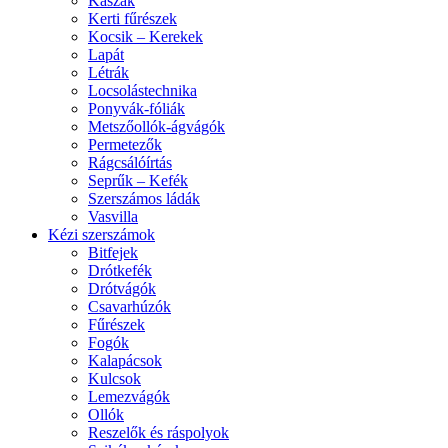
Kaszák
Kerti fűrészek
Kocsik – Kerekek
Lapát
Létrák
Locsolástechnika
Ponyvák-fóliák
Metszőollók-ágvágók
Permetezők
Rágcsálóírtás
Seprűk – Kefék
Szerszámos ládák
Vasvilla
Kézi szerszámok
Bitfejek
Drótkefék
Drótvágók
Csavarhúzók
Fűrészek
Fogók
Kalapácsok
Kulcsok
Lemezvágók
Ollók
Reszelők és ráspolyok