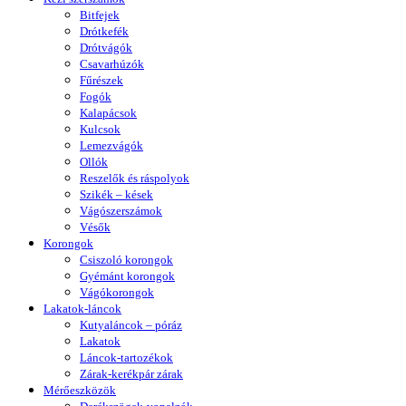
Bitfejek
Drótkefék
Drótvágók
Csavarhúzók
Fűrészek
Fogók
Kalapácsok
Kulcsok
Lemezvágók
Ollók
Reszelők és ráspolyok
Szikék – kések
Vágószerszámok
Vésők
Korongok
Csiszoló korongok
Gyémánt korongok
Vágókorongok
Lakatok-láncok
Kutyaláncok – póráz
Lakatok
Láncok-tartozékok
Zárak-kerékpár zárak
Mérőeszközök