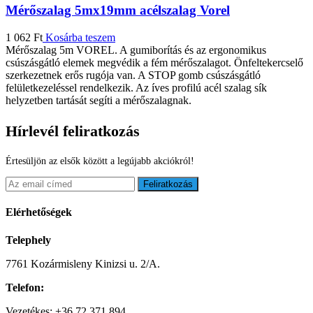
Mérőszalag 5mx19mm acélszalag Vorel
1 062
Ft
Kosárba teszem
Mérőszalag 5m VOREL. A gumiborítás és az ergonomikus
csúszásgátló elemek megvédik a fém mérőszalagot. Önfeltekercselő
szerkezetnek erős rugója van. A STOP gomb csúszásgátló
felületkezeléssel rendelkezik. Az íves profilú acél szalag sík
helyzetben tartását segíti a mérőszalagnak.
Hírlevél feliratkozás
Értesüljön az elsők között a legújabb akciókról!
Feliratkozás
Elérhetőségek
Telephely
7761 Kozármisleny Kinizsi u. 2/A.
Telefon:
Vezetékes: +36 72 371 894