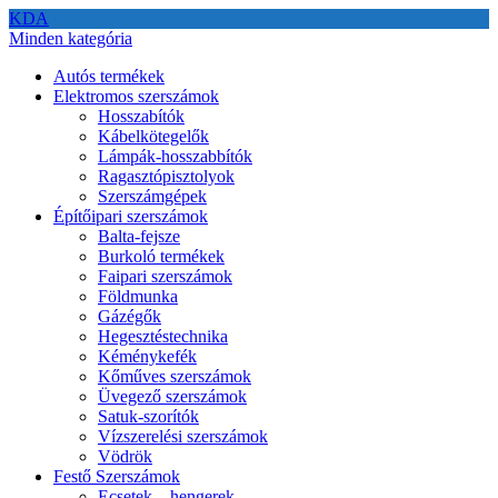
KDA
Minden kategória
Autós termékek
Elektromos szerszámok
Hosszabítók
Kábelkötegelők
Lámpák-hosszabbítók
Ragasztópisztolyok
Szerszámgépek
Építőipari szerszámok
Balta-fejsze
Burkoló termékek
Faipari szerszámok
Földmunka
Gázégők
Hegesztéstechnika
Kéménykefék
Kőműves szerszámok
Üvegező szerszámok
Satuk-szorítók
Vízszerelési szerszámok
Vödrök
Festő Szerszámok
Ecsetek – hengerek