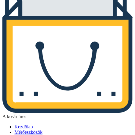
A kosár üres
Kezdőlap
Mérőeszközök