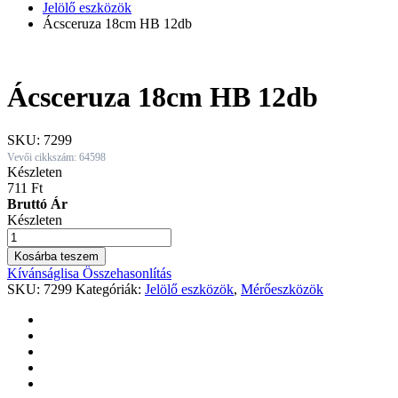
Jelölő eszközök
Ácsceruza 18cm HB 12db
Ácsceruza 18cm HB 12db
SKU:
7299
Vevői cikkszám: 64598
Készleten
711
Ft
Bruttó Ár
Készleten
Ácsceruza
18cm
Kosárba teszem
HB
Kívánságlisa
Összehasonlítás
12db
SKU:
7299
Kategóriák:
Jelölő eszközök
,
Mérőeszközök
quantity