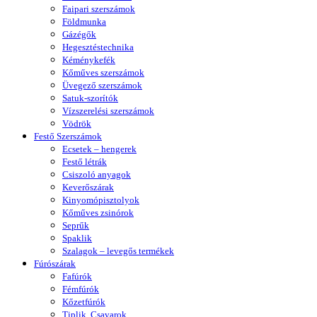
Faipari szerszámok
Földmunka
Gázégők
Hegesztéstechnika
Kéménykefék
Kőműves szerszámok
Üvegező szerszámok
Satuk-szorítók
Vízszerelési szerszámok
Vödrök
Festő Szerszámok
Ecsetek – hengerek
Festő létrák
Csiszoló anyagok
Keverőszárak
Kinyomópisztolyok
Kőműves zsinórok
Seprűk
Spaklik
Szalagok – levegős termékek
Fúrószárak
Fafúrók
Fémfúrók
Kőzetfúrók
Tiplik, Csavarok