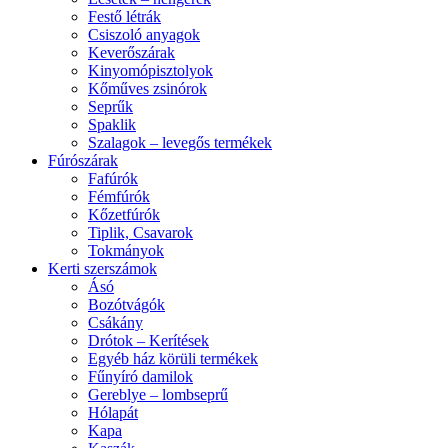
Festő létrák
Csiszoló anyagok
Keverőszárak
Kinyomópisztolyok
Kőműves zsinórok
Seprűk
Spaklik
Szalagok – levegős termékek
Fúrószárak
Fafúrók
Fémfúrók
Kőzetfúrók
Tiplik, Csavarok
Tokmányok
Kerti szerszámok
Ásó
Bozótvágók
Csákány
Drótok – Kerítések
Egyéb ház körüli termékek
Fűnyíró damilok
Gereblye – lombseprű
Hólapát
Kapa