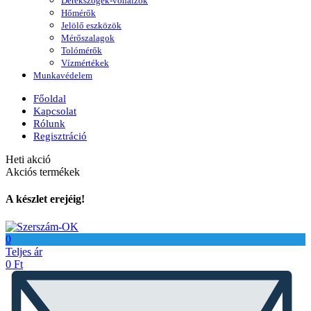
Derékszögek-vonalzók
Hőmérők
Jelölő eszközök
Mérőszalagok
Tolómérők
Vízmértékek
Munkavédelem
Főoldal
Kapcsolat
Rólunk
Regisztráció
Heti akció
Akciós termékek
A készlet erejéig!
0
Teljes ár
0
Ft