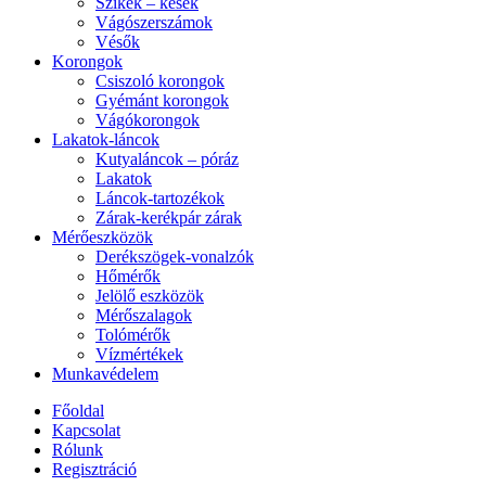
Szikék – kések
Vágószerszámok
Vésők
Korongok
Csiszoló korongok
Gyémánt korongok
Vágókorongok
Lakatok-láncok
Kutyaláncok – póráz
Lakatok
Láncok-tartozékok
Zárak-kerékpár zárak
Mérőeszközök
Derékszögek-vonalzók
Hőmérők
Jelölő eszközök
Mérőszalagok
Tolómérők
Vízmértékek
Munkavédelem
Főoldal
Kapcsolat
Rólunk
Regisztráció