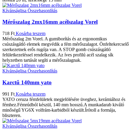
Kívánságlisa
Összehasonlítás
Mérőszalag 2mx16mm acélszalag Vorel
718
Ft
Kosárba teszem
Mérőszalag 2m Vorel. A gumiborítás és az ergonomikus
csúszásgátló elemek megvédik a fém mérőszalagot. Önfeltekercselő
szerkezetnek erős rugója van. A STOP gomb csúszásgátló
felületkezeléssel rendelkezik. Az íves profilú acél szalag sík
helyzetben tartását segíti a mérőszalagnak.
Kívánságlisa
Összehasonlítás
Karctű 140mm yato
991
Ft
Kosárba teszem
YATO ceruza fémfelületek megjelölésére üveghez, kerámiához és
fémhez.Fémrúdból készül, 140 mm hosszú.A munkadarab kiváló
minőségű YG6X volfrám-karbidból készült.Írótoll a formája,
bliszteren.
Kívánságlisa
Összehasonlítás