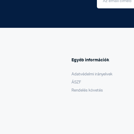
Egyéb információk
Adatvédelmi irányelvek
ÁSZF
Rendelés követés