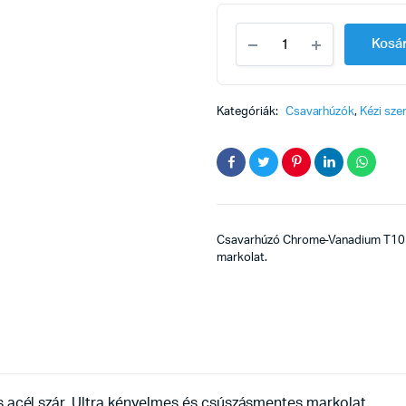
Csavarhúzó
Kosá
CV
T10
4x
80mm
Kategóriák:
Csavarhúzók
,
Kézi sz
quantity
Csavarhúzó Chrome-Vanadium T10 
markolat.
él szár. Ultra kényelmes és csúszásmentes markolat.