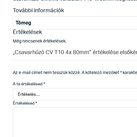
További információk
Tömeg
Értékelések
Még nincsenek értékelések.
„Csavarhúzó CV T10 4x 80mm” értékelése elsőké
Az e-mail címet nem tesszük közzé.
A kötelező mezőket
*
karakter
A te értékelésed
*
Értékelésed
*