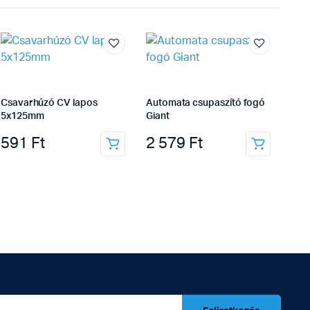
Csavarhúzó CV lapos
Automata csupaszító fogó
5x125mm
Giant
591
Ft
2 579
Ft