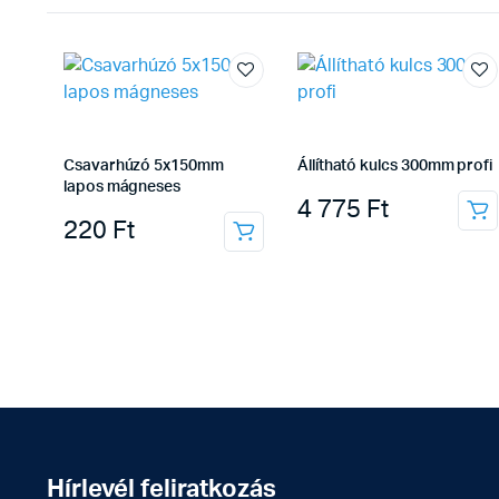
Csavarhúzó 5x150mm
Állítható kulcs 300mm profi
lapos mágneses
4 775
Ft
220
Ft
Hírlevél feliratkozás