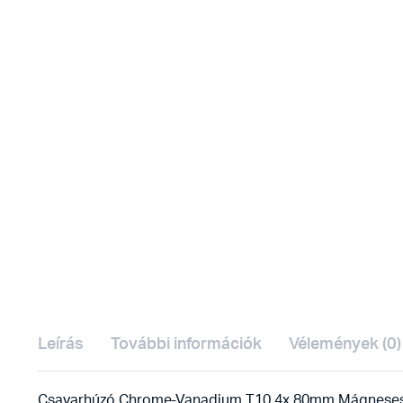
Leírás
További információk
Vélemények (0)
Csavarhúzó Chrome-Vanadium T10 4x 80mm Mágneses ac