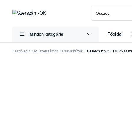
Főoldal
Minden kategória
Kezdőlap
Kézi szerszámok
Csavarhúzók
Csavarhúzó CV T10 4x 80