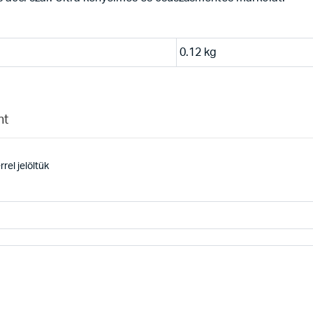
0.12 kg
nt
rel jelöltük