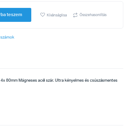
rba teszem
Összehasonlítás
Kívánságlisa
erszámok
4x 80mm Mágneses acél szár. Ultra kényelmes és csúszásmentes