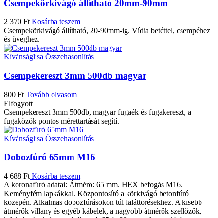
Csempekörkivágó állítható 20mm-90mm
2 370
Ft
Kosárba teszem
Csempekörkivágó állítható, 20-90mm-ig. Vídia betéttel, csempéhez
és üveghez.
Kívánságlisa
Összehasonlítás
Csempekereszt 3mm 500db magyar
800
Ft
Tovább olvasom
Elfogyott
Csempekereszt 3mm 500db, magyar fugaék és fugakereszt, a
fugaközök pontos mérettartását segítí.
Kívánságlisa
Összehasonlítás
Dobozfúró 65mm M16
4 688
Ft
Kosárba teszem
A koronafúró adatai: Átmérő: 65 mm. HEX befogás M16.
Keményfém lapkákkal. Központosító a körkivágó betonfúró
közepén. Alkalmas dobozfúrásokon túl faláttörésekhez. A kisebb
átmérők villany és egyéb kábelek, a nagyobb átmérők szellőzők,