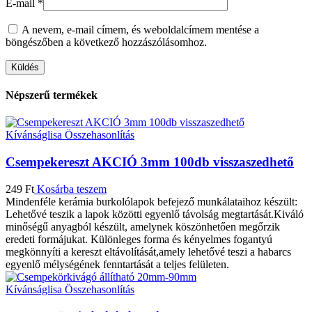
E-mail
*
A nevem, e-mail címem, és weboldalcímem mentése a
böngészőben a következő hozzászólásomhoz.
Népszerű termékek
Kívánságlisa
Összehasonlítás
Csempekereszt AKCIÓ 3mm 100db visszaszedhető
249
Ft
Kosárba teszem
Mindenféle kerámia burkolólapok befejező munkálataihoz készült:
Lehetővé teszik a lapok közötti egyenlő távolság megtartását.Kiváló
minőségű anyagból készült, amelynek köszönhetően megőrzik
eredeti formájukat. Különleges forma és kényelmes fogantyú
megkönnyíti a kereszt eltávolítását,amely lehetővé teszi a habarcs
egyenlő mélységének fenntartását a teljes felületen.
Kívánságlisa
Összehasonlítás