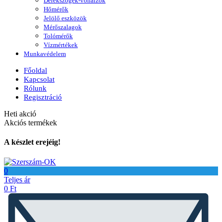
Derékszögek-vonalzók
Hőmérők
Jelölő eszközök
Mérőszalagok
Tolómérők
Vízmértékek
Munkavédelem
Főoldal
Kapcsolat
Rólunk
Regisztráció
Heti akció
Akciós termékek
A készlet erejéig!
0
Teljes ár
0
Ft