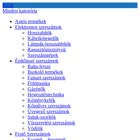
KDA
Minden kategória
Autós termékek
Elektromos szerszámok
Hosszabítók
Kábelkötegelők
Lámpák-hosszabbítók
Ragasztópisztolyok
Szerszámgépek
Építőipari szerszámok
Balta-fejsze
Burkoló termékek
Faipari szerszámok
Földmunka
Gázégők
Hegesztéstechnika
Kéménykefék
Kőműves szerszámok
Üvegező szerszámok
Satuk-szorítók
Vízszerelési szerszámok
Vödrök
Festő Szerszámok
Ecsetek – hengerek