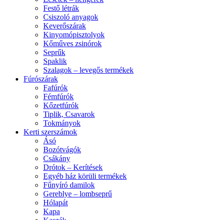
Festő létrák
Csiszoló anyagok
Keverőszárak
Kinyomópisztolyok
Kőműves zsinórok
Seprűk
Spaklik
Szalagok – levegős termékek
Fúrószárak
Fafúrók
Fémfúrók
Kőzetfúrók
Tiplik, Csavarok
Tokmányok
Kerti szerszámok
Ásó
Bozótvágók
Csákány
Drótok – Kerítések
Egyéb ház körüli termékek
Fűnyíró damilok
Gereblye – lombseprű
Hólapát
Kapa