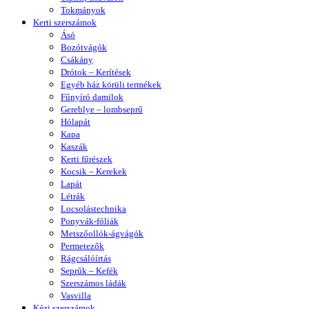
Tokmányok
Kerti szerszámok
Ásó
Bozótvágók
Csákány
Drótok – Kerítések
Egyéb ház körüli termékek
Fűnyíró damilok
Gereblye – lombseprű
Hólapát
Kapa
Kaszák
Kerti fűrészek
Kocsik – Kerekek
Lapát
Létrák
Locsolástechnika
Ponyvák-fóliák
Metszőollók-ágvágók
Permetezők
Rágcsálóírtás
Seprűk – Kefék
Szerszámos ládák
Vasvilla
Kézi szerszámok