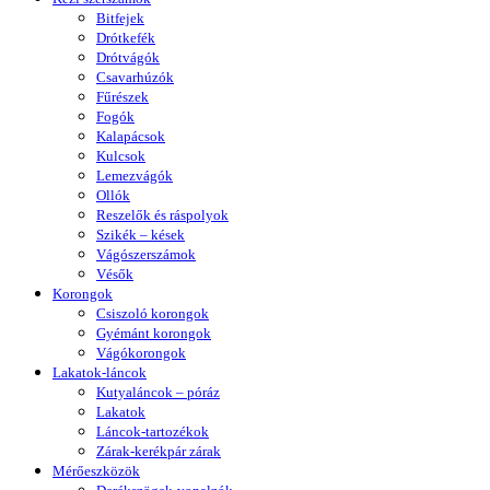
Bitfejek
Drótkefék
Drótvágók
Csavarhúzók
Fűrészek
Fogók
Kalapácsok
Kulcsok
Lemezvágók
Ollók
Reszelők és ráspolyok
Szikék – kések
Vágószerszámok
Vésők
Korongok
Csiszoló korongok
Gyémánt korongok
Vágókorongok
Lakatok-láncok
Kutyaláncok – póráz
Lakatok
Láncok-tartozékok
Zárak-kerékpár zárak
Mérőeszközök