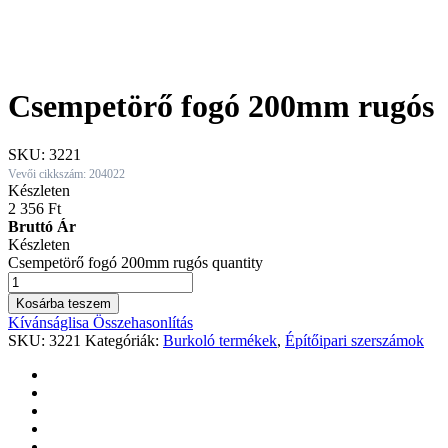
Csempetörő fogó 200mm rugós
SKU:
3221
Vevői cikkszám: 204022
Készleten
2 356
Ft
Bruttó Ár
Készleten
Csempetörő fogó 200mm rugós quantity
Kosárba teszem
Kívánságlisa
Összehasonlítás
SKU:
3221
Kategóriák:
Burkoló termékek
,
Építőipari szerszámok