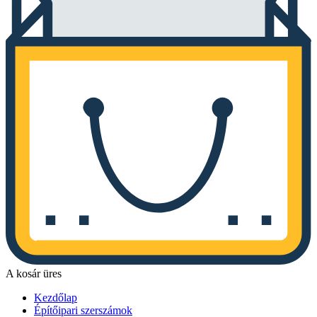
A kosár üres
Kezdőlap
Építőipari szerszámok