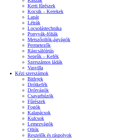
Kaszák
Kerti fűrészek
Kocsik – Kerekek
Lapát
Létrák
Locsolástechnika
Ponyvák-fóliák
Metszőollók-ágvágók
Permetezők
Rágcsálóírtás
Seprűk – Kefék
Szerszámos ládák
Vasvilla
Kézi szerszámok
Bitfejek
Drótkefék
Drótvágók
Csavarhúzók
Fűrészek
Fogók
Kalapácsok
Kulcsok
Lemezvágók
Ollók
Reszelők és ráspolyok