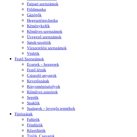
Faipari szerszámok
Földmunka
Gázégők
Hegesztéstechnika
Kéménykefék
Kőműves szerszámok
Üvegező szerszámok
Satuk-szorítók
Vízszerelési szerszámok
Vödrök
Festő Szerszámok
Ecsetek – hengerek
Festő létrák
Csiszoló anyagok
Keverőszárak
Kinyomópisztolyok
Kőműves zsinórok
Seprűk
Spaklik
Szalagok – levegős termékek
Fúrószárak
Fafúrók
Fémfúrók
Kőzetfúrók
Tiplik, Csavarok