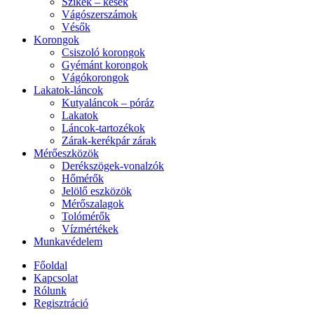
Szikék – kések
Vágószerszámok
Vésők
Korongok
Csiszoló korongok
Gyémánt korongok
Vágókorongok
Lakatok-láncok
Kutyaláncok – póráz
Lakatok
Láncok-tartozékok
Zárak-kerékpár zárak
Mérőeszközök
Derékszögek-vonalzók
Hőmérők
Jelölő eszközök
Mérőszalagok
Tolómérők
Vízmértékek
Munkavédelem
Főoldal
Kapcsolat
Rólunk
Regisztráció