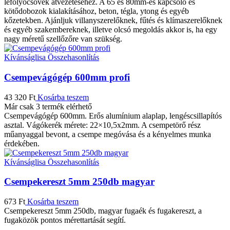
lefolyócsövek átvezetéséhez. A 65 és 80mm-es kapcsoló és
kötődobozok kialakításához, beton, tégla, ytong és egyéb
kőzetekben. Ajánljuk villanyszerelőknek, fűtés és klímaszerelőknek
és egyéb szakembereknek, illetve olcsó megoldás akkor is, ha egy
nagy méretű szellőzőre van szükség.
Kívánságlisa
Összehasonlítás
Csempevágógép 600mm profi
43 320
Ft
Kosárba teszem
Már csak 3 termék elérhető
Csempevágógép 600mm. Erős alumínium alaplap, lengéscsillapítós
asztal. Vágókerék mérete: 22×10,5x2mm. A csempetörő rész
műanyaggal bevont, a csempe megóvása és a kényelmes munka
érdekében.
Kívánságlisa
Összehasonlítás
Csempekereszt 5mm 250db magyar
673
Ft
Kosárba teszem
Csempekereszt 5mm 250db, magyar fugaék és fugakereszt, a
fugaközök pontos mérettartását segítí.