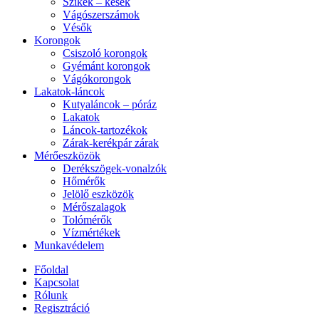
Szikék – kések
Vágószerszámok
Vésők
Korongok
Csiszoló korongok
Gyémánt korongok
Vágókorongok
Lakatok-láncok
Kutyaláncok – póráz
Lakatok
Láncok-tartozékok
Zárak-kerékpár zárak
Mérőeszközök
Derékszögek-vonalzók
Hőmérők
Jelölő eszközök
Mérőszalagok
Tolómérők
Vízmértékek
Munkavédelem
Főoldal
Kapcsolat
Rólunk
Regisztráció