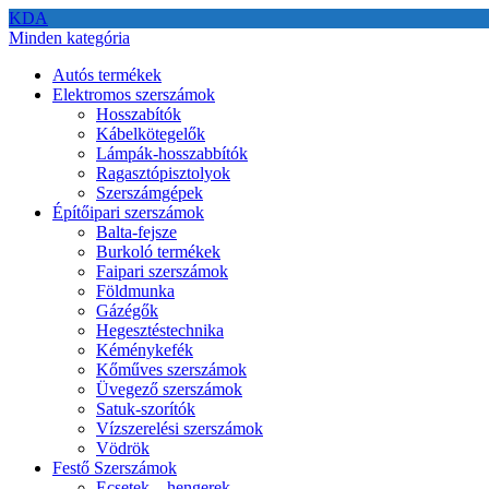
KDA
Minden kategória
Autós termékek
Elektromos szerszámok
Hosszabítók
Kábelkötegelők
Lámpák-hosszabbítók
Ragasztópisztolyok
Szerszámgépek
Építőipari szerszámok
Balta-fejsze
Burkoló termékek
Faipari szerszámok
Földmunka
Gázégők
Hegesztéstechnika
Kéménykefék
Kőműves szerszámok
Üvegező szerszámok
Satuk-szorítók
Vízszerelési szerszámok
Vödrök
Festő Szerszámok
Ecsetek – hengerek