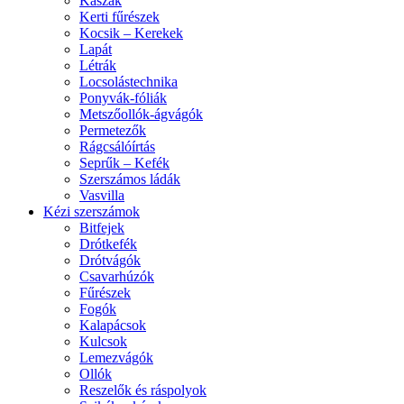
Kaszák
Kerti fűrészek
Kocsik – Kerekek
Lapát
Létrák
Locsolástechnika
Ponyvák-fóliák
Metszőollók-ágvágók
Permetezők
Rágcsálóírtás
Seprűk – Kefék
Szerszámos ládák
Vasvilla
Kézi szerszámok
Bitfejek
Drótkefék
Drótvágók
Csavarhúzók
Fűrészek
Fogók
Kalapácsok
Kulcsok
Lemezvágók
Ollók
Reszelők és ráspolyok