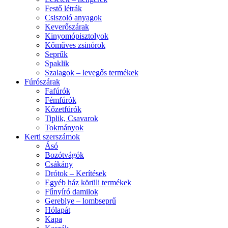
Festő létrák
Csiszoló anyagok
Keverőszárak
Kinyomópisztolyok
Kőműves zsinórok
Seprűk
Spaklik
Szalagok – levegős termékek
Fúrószárak
Fafúrók
Fémfúrók
Kőzetfúrók
Tiplik, Csavarok
Tokmányok
Kerti szerszámok
Ásó
Bozótvágók
Csákány
Drótok – Kerítések
Egyéb ház körüli termékek
Fűnyíró damilok
Gereblye – lombseprű
Hólapát
Kapa