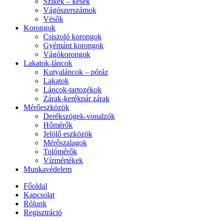
Szikék – kések
Vágószerszámok
Vésők
Korongok
Csiszoló korongok
Gyémánt korongok
Vágókorongok
Lakatok-láncok
Kutyaláncok – póráz
Lakatok
Láncok-tartozékok
Zárak-kerékpár zárak
Mérőeszközök
Derékszögek-vonalzók
Hőmérők
Jelölő eszközök
Mérőszalagok
Tolómérők
Vízmértékek
Munkavédelem
Főoldal
Kapcsolat
Rólunk
Regisztráció