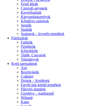
Festő létrák
Csiszoló anyagok
Keverőszárak
Kinyomópisztolyok
Kőműves zsinórok
Seprűk
Spaklik
Szalagok – levegős termékek
Fúrószárak
Fafúrók
Fémfúrók
Kőzetfúrók
Tiplik, Csavarok
Tokmányok
Kerti szerszámok
Ásó
Bozótvágók
Csákány
Drótok – Kerítések
Egyéb ház körüli termékek
Fűnyíró damilok
Gereblye – lombseprű
Hólapát
Kapa