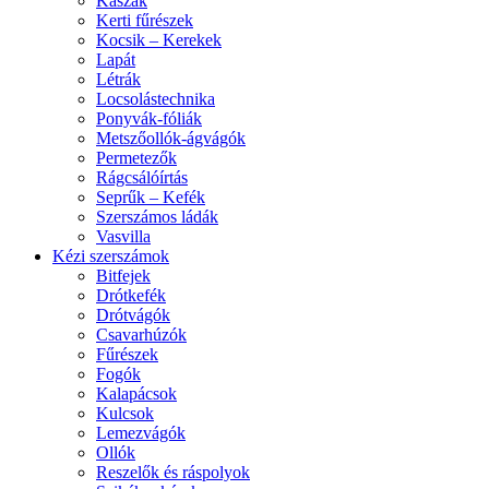
Kaszák
Kerti fűrészek
Kocsik – Kerekek
Lapát
Létrák
Locsolástechnika
Ponyvák-fóliák
Metszőollók-ágvágók
Permetezők
Rágcsálóírtás
Seprűk – Kefék
Szerszámos ládák
Vasvilla
Kézi szerszámok
Bitfejek
Drótkefék
Drótvágók
Csavarhúzók
Fűrészek
Fogók
Kalapácsok
Kulcsok
Lemezvágók
Ollók
Reszelők és ráspolyok