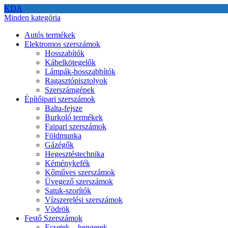
KDA
Minden kategória
Autós termékek
Elektromos szerszámok
Hosszabítók
Kábelkötegelők
Lámpák-hosszabbítók
Ragasztópisztolyok
Szerszámgépek
Építőipari szerszámok
Balta-fejsze
Burkoló termékek
Faipari szerszámok
Földmunka
Gázégők
Hegesztéstechnika
Kéménykefék
Kőműves szerszámok
Üvegező szerszámok
Satuk-szorítók
Vízszerelési szerszámok
Vödrök
Festő Szerszámok
Ecsetek – hengerek