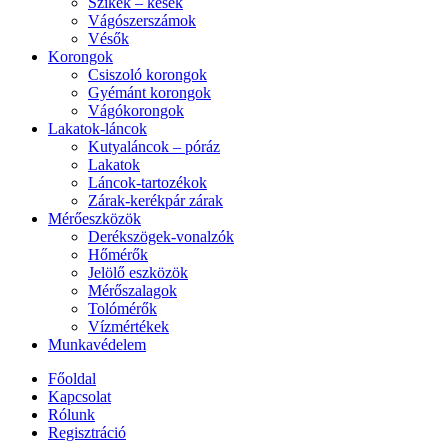
Szikék – kések
Vágószerszámok
Vésők
Korongok
Csiszoló korongok
Gyémánt korongok
Vágókorongok
Lakatok-láncok
Kutyaláncok – póráz
Lakatok
Láncok-tartozékok
Zárak-kerékpár zárak
Mérőeszközök
Derékszögek-vonalzók
Hőmérők
Jelölő eszközök
Mérőszalagok
Tolómérők
Vízmértékek
Munkavédelem
Főoldal
Kapcsolat
Rólunk
Regisztráció