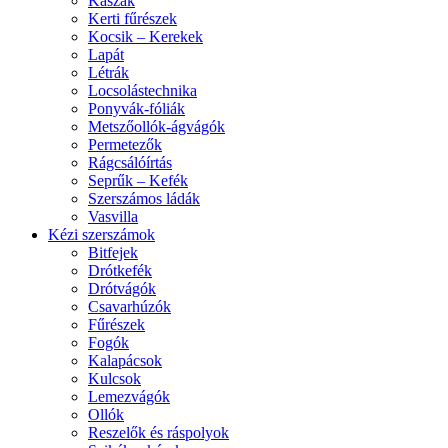
Kaszák
Kerti fűrészek
Kocsik – Kerekek
Lapát
Létrák
Locsolástechnika
Ponyvák-fóliák
Metszőollók-ágvágók
Permetezők
Rágcsálóírtás
Seprűk – Kefék
Szerszámos ládák
Vasvilla
Kézi szerszámok
Bitfejek
Drótkefék
Drótvágók
Csavarhúzók
Fűrészek
Fogók
Kalapácsok
Kulcsok
Lemezvágók
Ollók
Reszelők és ráspolyok