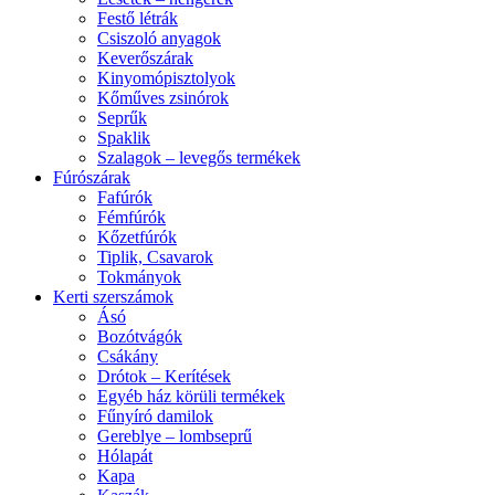
Festő létrák
Csiszoló anyagok
Keverőszárak
Kinyomópisztolyok
Kőműves zsinórok
Seprűk
Spaklik
Szalagok – levegős termékek
Fúrószárak
Fafúrók
Fémfúrók
Kőzetfúrók
Tiplik, Csavarok
Tokmányok
Kerti szerszámok
Ásó
Bozótvágók
Csákány
Drótok – Kerítések
Egyéb ház körüli termékek
Fűnyíró damilok
Gereblye – lombseprű
Hólapát
Kapa