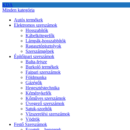
KDA
Minden kategória
Autós termékek
Elektromos szerszámok
Hosszabítók
Kábelkötegelők
Lámpák-hosszabbítók
Ragasztópisztolyok
Szerszámgépek
Építőipari szerszámok
Balta-fejsze
Burkoló termékek
Faipari szerszámok
Földmunka
Gázégők
Hegesztéstechnika
Kéménykefék
Kőműves szerszámok
Üvegező szerszámok
Satuk-szorítók
Vízszerelési szerszámok
Vödrök
Festő Szerszámok
Ecsetek – hengerek