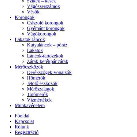
Szikék – kések
Vágószerszámok
Vésők
Korongok
Csiszoló korongok
Gyémánt korongok
Vágókorongok
Lakatok-láncok
Kutyaláncok – póráz
Lakatok
Láncok-tartozékok
Zárak-kerékpár zárak
Mérőeszközök
Derékszögek-vonalzók
Hőmérők
Jelölő eszközök
Mérőszalagok
Tolómérők
Vízmértékek
Munkavédelem
Főoldal
Kapcsolat
Rólunk
Regisztráció