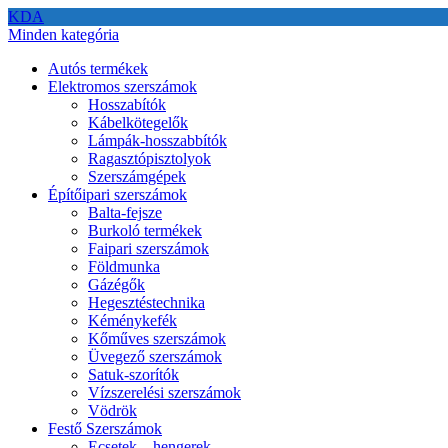
KDA
Minden kategória
Autós termékek
Elektromos szerszámok
Hosszabítók
Kábelkötegelők
Lámpák-hosszabbítók
Ragasztópisztolyok
Szerszámgépek
Építőipari szerszámok
Balta-fejsze
Burkoló termékek
Faipari szerszámok
Földmunka
Gázégők
Hegesztéstechnika
Kéménykefék
Kőműves szerszámok
Üvegező szerszámok
Satuk-szorítók
Vízszerelési szerszámok
Vödrök
Festő Szerszámok
Ecsetek – hengerek