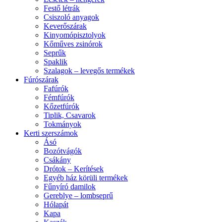
Festő létrák
Csiszoló anyagok
Keverőszárak
Kinyomópisztolyok
Kőműves zsinórok
Seprűk
Spaklik
Szalagok – levegős termékek
Fúrószárak
Fafúrók
Fémfúrók
Kőzetfúrók
Tiplik, Csavarok
Tokmányok
Kerti szerszámok
Ásó
Bozótvágók
Csákány
Drótok – Kerítések
Egyéb ház körüli termékek
Fűnyíró damilok
Gereblye – lombseprű
Hólapát
Kapa