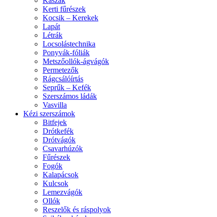
Kaszák
Kerti fűrészek
Kocsik – Kerekek
Lapát
Létrák
Locsolástechnika
Ponyvák-fóliák
Metszőollók-ágvágók
Permetezők
Rágcsálóírtás
Seprűk – Kefék
Szerszámos ládák
Vasvilla
Kézi szerszámok
Bitfejek
Drótkefék
Drótvágók
Csavarhúzók
Fűrészek
Fogók
Kalapácsok
Kulcsok
Lemezvágók
Ollók
Reszelők és ráspolyok