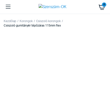
0
Kezdőlap
Korongok
Csiszoló korongok
Csiszoló gumitányér tépőzáras 115mm flex