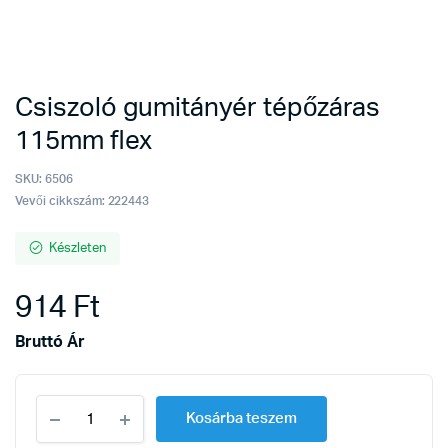
Csiszoló gumitányér tépőzáras
115mm flex
SKU:
6506
Vevői cikkszám: 222443
Készleten
914
Ft
Bruttó Ár
Csiszoló
Kosárba teszem
gumitányér
tépőzáras