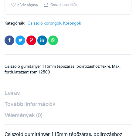
115mm
Összehasonlítás
Kívánságlisa
flex
quantity
Kategóriák:
Csiszoló korongok
,
Korongok
Csiszoló gumitányér 115mm tépőzáras, polírozáshoz flexre. Max.
fordulatszám: rpm 12500
Leírás
További információk
Vélemények (0)
Csiszoló gumitányér 115mm tépőzáras, polírozáshoz