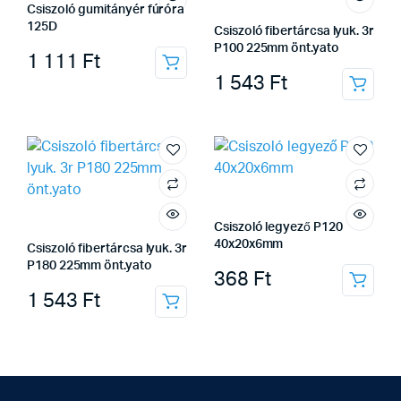
Csiszoló gumitányér fúróra
125D
Csiszoló fibertárcsa lyuk. 3r
P100 225mm önt.yato
1 111
Ft
1 543
Ft
Csiszoló legyező P120
40x20x6mm
Csiszoló fibertárcsa lyuk. 3r
P180 225mm önt.yato
368
Ft
1 543
Ft