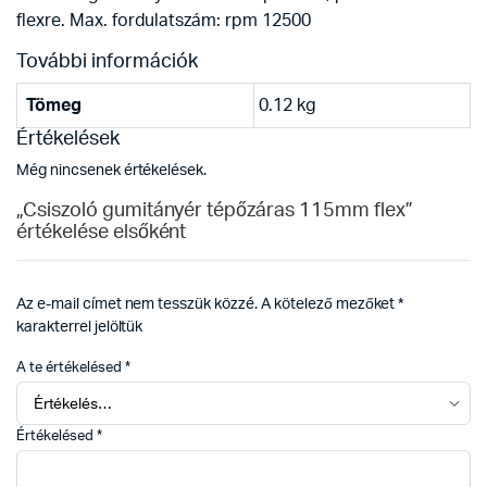
flexre. Max. fordulatszám: rpm 12500
További információk
Tömeg
0.12 kg
Értékelések
Még nincsenek értékelések.
„Csiszoló gumitányér tépőzáras 115mm flex”
értékelése elsőként
Az e-mail címet nem tesszük közzé.
A kötelező mezőket
*
karakterrel jelöltük
A te értékelésed
*
Értékelésed
*