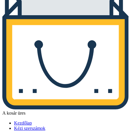
A kosár üres
Kezdőlap
Kézi szerszámok