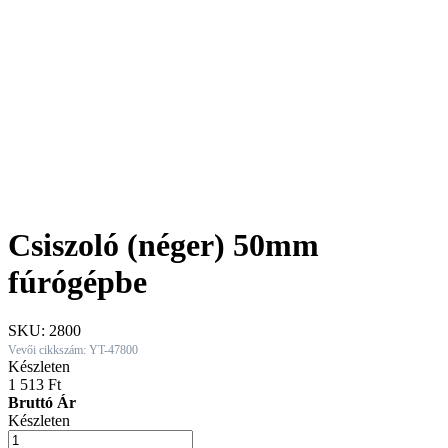
Csiszoló (néger) 50mm
fúrógépbe
SKU:
2800
Vevői cikkszám: YT-47800
Készleten
1 513
Ft
Bruttó Ár
Készleten
Csiszoló