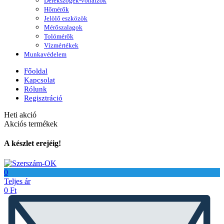
Derékszögek-vonalzók
Hőmérők
Jelölő eszközök
Mérőszalagok
Tolómérők
Vízmértékek
Munkavédelem
Főoldal
Kapcsolat
Rólunk
Regisztráció
Heti akció
Akciós termékek
A készlet erejéig!
0
Teljes ár
0
Ft