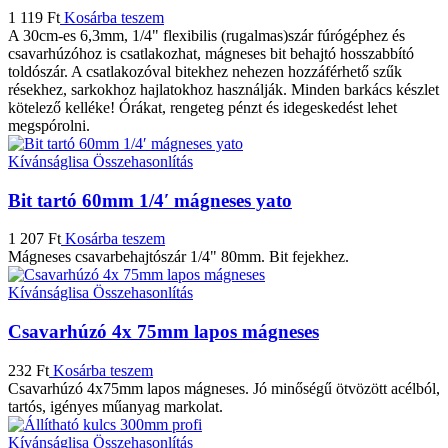
1 119
Ft
Kosárba teszem
A 30cm-es 6,3mm, 1/4" flexibilis (rugalmas)szár fúrógéphez és
csavarhúzóhoz is csatlakozhat, mágneses bit behajtó hosszabbító
toldószár. A csatlakozóval bitekhez nehezen hozzáférhető szűk
résekhez, sarkokhoz hajlatokhoz használják. Minden barkács készlet
kötelező kelléke! Órákat, rengeteg pénzt és idegeskedést lehet
megspórolni.
Kívánságlisa
Összehasonlítás
Bit tartó 60mm 1/4′ mágneses yato
1 207
Ft
Kosárba teszem
Mágneses csavarbehajtószár 1/4" 80mm. Bit fejekhez.
Kívánságlisa
Összehasonlítás
Csavarhúzó 4x 75mm lapos mágneses
232
Ft
Kosárba teszem
Csavarhúzó 4x75mm lapos mágneses. Jó minőségű ötvözött acélból,
tartós, igényes műanyag markolat.
Kívánságlisa
Összehasonlítás