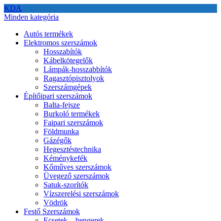
KDA
Minden kategória
Autós termékek
Elektromos szerszámok
Hosszabítók
Kábelkötegelők
Lámpák-hosszabbítók
Ragasztópisztolyok
Szerszámgépek
Építőipari szerszámok
Balta-fejsze
Burkoló termékek
Faipari szerszámok
Földmunka
Gázégők
Hegesztéstechnika
Kéménykefék
Kőműves szerszámok
Üvegező szerszámok
Satuk-szorítók
Vízszerelési szerszámok
Vödrök
Festő Szerszámok
Ecsetek – hengerek