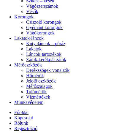
Szikék – kések
Vágószerszámok
Vésők
Korongok
Csiszoló korongok
Gyémánt korongok
Vágókorongok
Lakatok-láncok
Kutyaláncok – póráz
Lakatok
Láncok-tartozékok
Zárak-kerékpár zárak
Mérőeszközök
Derékszögek-vonalzók
Hőmérők
Jelölő eszközök
Mérőszalagok
Tolómérők
Vízmértékek
Munkavédelem
Főoldal
Kapcsolat
Rólunk
Regisztráció