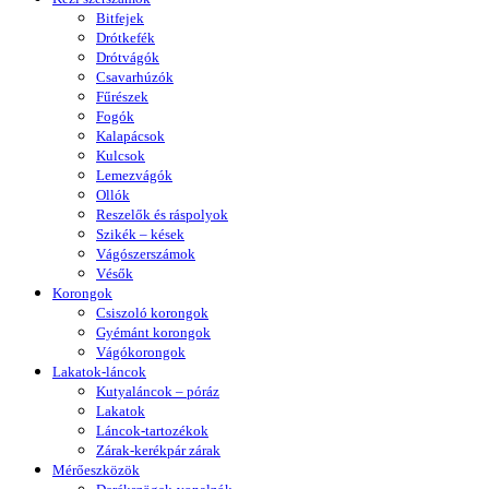
Bitfejek
Drótkefék
Drótvágók
Csavarhúzók
Fűrészek
Fogók
Kalapácsok
Kulcsok
Lemezvágók
Ollók
Reszelők és ráspolyok
Szikék – kések
Vágószerszámok
Vésők
Korongok
Csiszoló korongok
Gyémánt korongok
Vágókorongok
Lakatok-láncok
Kutyaláncok – póráz
Lakatok
Láncok-tartozékok
Zárak-kerékpár zárak
Mérőeszközök