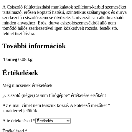
A Csiszoló felülettisztítási munkálatok szilícium-karbid szemcséket
tartalmazó, erősen koptató hatású, szintetikus szálanyagok és durva
szerkezetű csiszolószemcse ötvözete. Univerzálisan alkalmazható
minden anyaghoz. Erős, durva csiszolószemcsékből álló nem
tömődő hálós szerkezetével igen közkedvelt rozsda, festék stb.
felület tisztítására.
További információk
Tömeg
0.08 kg
Értékelések
Még nincsenek értékelések.
„Csiszoló (néger) 50mm fúrógépbe” értékelése elsőként
Az e-mail címet nem tesszük közzé.
A kötelező mezőket
*
karakterrel jelöltük
A te értékelésed
*
Értékelésed
*