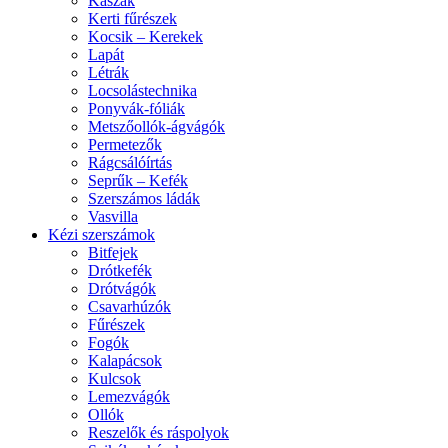
Kaszák
Kerti fűrészek
Kocsik – Kerekek
Lapát
Létrák
Locsolástechnika
Ponyvák-fóliák
Metszőollók-ágvágók
Permetezők
Rágcsálóírtás
Seprűk – Kefék
Szerszámos ládák
Vasvilla
Kézi szerszámok
Bitfejek
Drótkefék
Drótvágók
Csavarhúzók
Fűrészek
Fogók
Kalapácsok
Kulcsok
Lemezvágók
Ollók
Reszelők és ráspolyok