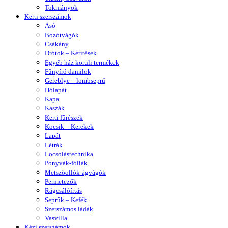
Tokmányok
Kerti szerszámok
Ásó
Bozótvágók
Csákány
Drótok – Kerítések
Egyéb ház körüli termékek
Fűnyíró damilok
Gereblye – lombseprű
Hólapát
Kapa
Kaszák
Kerti fűrészek
Kocsik – Kerekek
Lapát
Létrák
Locsolástechnika
Ponyvák-fóliák
Metszőollók-ágvágók
Permetezők
Rágcsálóírtás
Seprűk – Kefék
Szerszámos ládák
Vasvilla
Kézi szerszámok