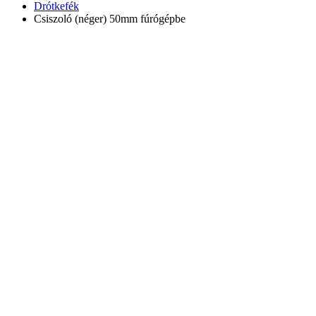
Drótkefék
Csiszoló (néger) 50mm fúrógépbe