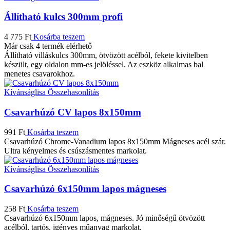
Állítható kulcs 300mm profi
4 775
Ft
Kosárba teszem
Már csak 4 termék elérhető
Állítható villáskulcs 300mm, ötvözött acélból, fekete kivitelben
készült, egy oldalon mm-es jelöléssel. Az eszköz alkalmas bal
menetes csavarokhoz.
Kívánságlisa
Összehasonlítás
Csavarhúzó CV lapos 8x150mm
991
Ft
Kosárba teszem
Csavarhúzó Chrome-Vanadium lapos 8x150mm Mágneses acél szár.
Ultra kényelmes és csúszásmentes markolat.
Kívánságlisa
Összehasonlítás
Csavarhúzó 6x150mm lapos mágneses
258
Ft
Kosárba teszem
Csavarhúzó 6x150mm lapos, mágneses. Jó minőségű ötvözött
acélból, tartós, igényes műanyag markolat.