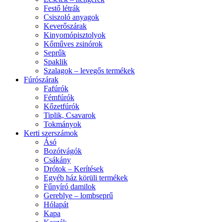
Festő létrák
Csiszoló anyagok
Keverőszárak
Kinyomópisztolyok
Kőműves zsinórok
Seprűk
Spaklik
Szalagok – levegős termékek
Fúrószárak
Fafúrók
Fémfúrók
Kőzetfúrók
Tiplik, Csavarok
Tokmányok
Kerti szerszámok
Ásó
Bozótvágók
Csákány
Drótok – Kerítések
Egyéb ház körüli termékek
Fűnyíró damilok
Gereblye – lombseprű
Hólapát
Kapa