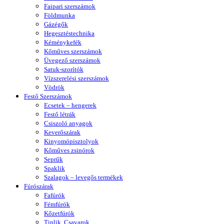
Faipari szerszámok
Földmunka
Gázégők
Hegesztéstechnika
Kéménykefék
Kőműves szerszámok
Üvegező szerszámok
Satuk-szorítók
Vízszerelési szerszámok
Vödrök
Festő Szerszámok
Ecsetek – hengerek
Festő létrák
Csiszoló anyagok
Keverőszárak
Kinyomópisztolyok
Kőműves zsinórok
Seprűk
Spaklik
Szalagok – levegős termékek
Fúrószárak
Fafúrók
Fémfúrók
Kőzetfúrók
Tiplik, Csavarok