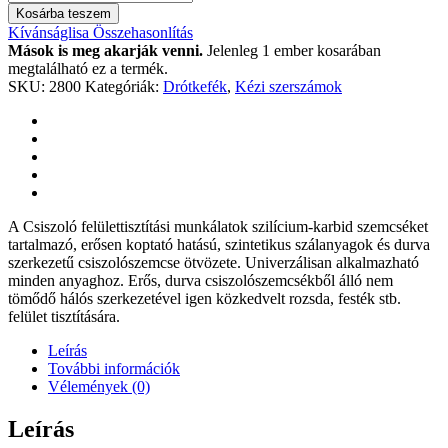
(néger)
Kosárba teszem
50mm
Kívánságlisa
Összehasonlítás
fúrógépbe
Mások is meg akarják venni.
Jelenleg 1 ember kosarában
quantity
megtalálható ez a termék.
SKU:
2800
Kategóriák:
Drótkefék
,
Kézi szerszámok
A Csiszoló felülettisztítási munkálatok szilícium-karbid szemcséket
tartalmazó, erősen koptató hatású, szintetikus szálanyagok és durva
szerkezetű csiszolószemcse ötvözete. Univerzálisan alkalmazható
minden anyaghoz. Erős, durva csiszolószemcsékből álló nem
tömődő hálós szerkezetével igen közkedvelt rozsda, festék stb.
felület tisztítására.
Leírás
További információk
Vélemények (0)
Leírás