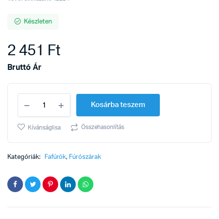
Készleten
2 451
Ft
Bruttó Ár
Fafúró
Kosárba teszem
24x260mm
csav.hegy
hatsz.
Összehasonlítás
Kívánságlisa
bef.
quantity
Kategóriák:
Fafúrók
,
Fúrószárak