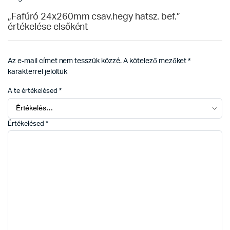
„Fafúró 24x260mm csav.hegy hatsz. bef.”
értékelése elsőként
Az e-mail címet nem tesszük közzé.
A kötelező mezőket
*
karakterrel jelöltük
A te értékelésed
*
Értékelésed
*