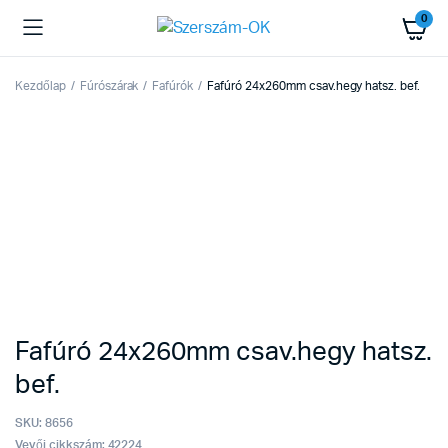
0
Kezdőlap
Fúrószárak
Fafúrók
Fafúró 24x260mm csav.hegy hatsz. bef.
Fafúró 24x260mm csav.hegy hatsz.
bef.
SKU:
8656
Vevői cikkszám: 42224