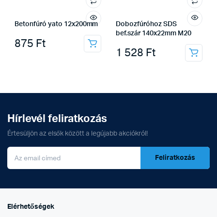
Betonfúró yato 12x200mm
Dobozfúróhoz SDS
bef.szár 140x22mm M20
875
Ft
1 528
Ft
Hírlevél feliratkozás
Értesüljön az elsők között a legújabb akciókról!
Feliratkozás
Elérhetőségek