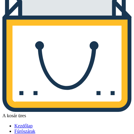
A kosár üres
Kezdőlap
Fúrószárak