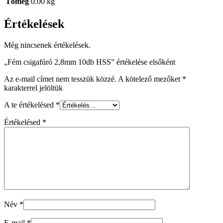
Tömeg
0.00 kg
Értékelések
Még nincsenek értékelések.
„Fém csigafúró 2,8mm 10db HSS” értékelése elsőként
Az e-mail címet nem tesszük közzé.
A kötelező mezőket
*
karakterrel jelöltük
A te értékelésed
*
Értékelésed
*
Név
*
E-mail
*