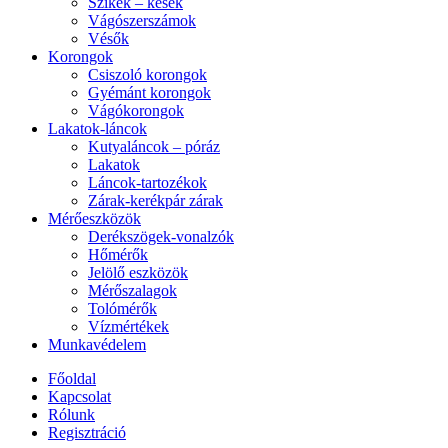
Szikék – kések
Vágószerszámok
Vésők
Korongok
Csiszoló korongok
Gyémánt korongok
Vágókorongok
Lakatok-láncok
Kutyaláncok – póráz
Lakatok
Láncok-tartozékok
Zárak-kerékpár zárak
Mérőeszközök
Derékszögek-vonalzók
Hőmérők
Jelölő eszközök
Mérőszalagok
Tolómérők
Vízmértékek
Munkavédelem
Főoldal
Kapcsolat
Rólunk
Regisztráció