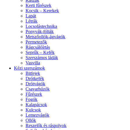
Kaszák
Kerti fűrészek
Kocsik – Kerekek
Lapát
Létrák
Locsolástechnika
Ponyvák-fóliák
Metszőollók-ágvágók
Permetezők
Rágcsálóírtás
Seprűk – Kefék
Szerszámos ládák
Vasvilla
Kézi szerszámok
Bitfejek
Drótkefék
Drótvágók
Csavarhúzók
Fűrészek
Fogók
Kalapácsok
Kulcsok
Lemezvágók
Ollók
Reszelők és ráspolyok