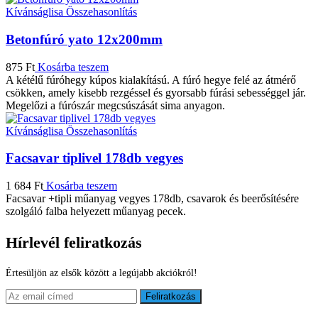
Kívánságlisa
Összehasonlítás
Betonfúró yato 12x200mm
875
Ft
Kosárba teszem
A kétélű fúróhegy kúpos kialakítású. A fúró hegye felé az átmérő
csökken, amely kisebb rezgéssel és gyorsabb fúrási sebességgel jár.
Megelőzi a fúrószár megcsúszását sima anyagon.
Kívánságlisa
Összehasonlítás
Facsavar tiplivel 178db vegyes
1 684
Ft
Kosárba teszem
Facsavar +tipli műanyag vegyes 178db, csavarok és beerősítésére
szolgáló falba helyezett műanyag pecek.
Hírlevél feliratkozás
Értesüljön az elsők között a legújabb akciókról!
Feliratkozás