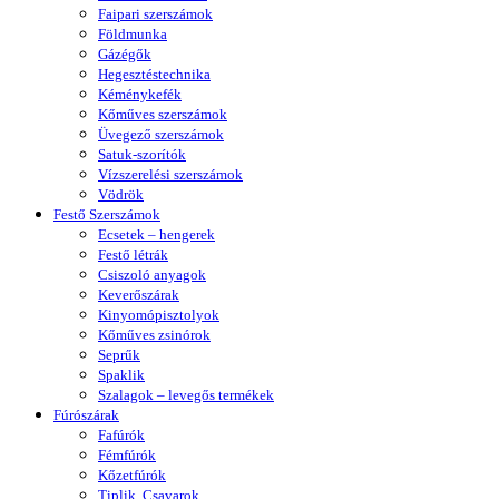
Faipari szerszámok
Földmunka
Gázégők
Hegesztéstechnika
Kéménykefék
Kőműves szerszámok
Üvegező szerszámok
Satuk-szorítók
Vízszerelési szerszámok
Vödrök
Festő Szerszámok
Ecsetek – hengerek
Festő létrák
Csiszoló anyagok
Keverőszárak
Kinyomópisztolyok
Kőműves zsinórok
Seprűk
Spaklik
Szalagok – levegős termékek
Fúrószárak
Fafúrók
Fémfúrók
Kőzetfúrók
Tiplik, Csavarok