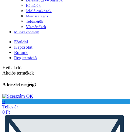
Derékszögek-vonalzók
Hőmérők
Jelölő eszközök
Mérőszalagok
Tolómérők
Vízmértékek
Munkavédelem
Főoldal
Kapcsolat
Rólunk
Regisztráció
Heti akció
Akciós termékek
A készlet erejéig!
0
Teljes ár
0
Ft