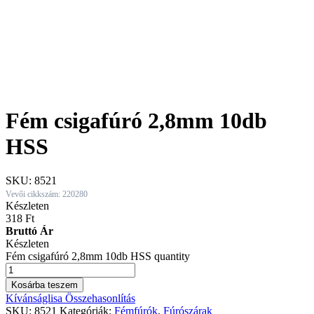
Fém csigafúró 2,8mm 10db
HSS
SKU:
8521
Vevői cikkszám: 220280
Készleten
318
Ft
Bruttó Ár
Készleten
Fém csigafúró 2,8mm 10db HSS quantity
Kosárba teszem
Kívánságlisa
Összehasonlítás
SKU:
8521
Kategóriák:
Fémfúrók
,
Fúrószárak