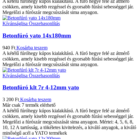
A kétélű fúróhegy kúpos kialakítású. A fúró hegye felé az átmérő
csökken, amely kisebb rezgéssel és gyorsabb fúrási sebességgel jár.
Megelőzi a fúrószár megcsúszását sima anyagon.
Kívánságlisa
Összehasonlítás
Betonfúró yato 14x180mm
940
Ft
Kosárba teszem
A kétélű fúróhegy kúpos kialakítású. A fúró hegye felé az átmérő
csökken, amely kisebb rezgéssel és gyorsabb fúrási sebességgel jár.
Megelőzi a fúrószár megcsúszását sima anyagon.
Kívánságlisa
Összehasonlítás
Betonfúró klt 7r 4-12mm yato
3 200
Ft
Kosárba teszem
Már csak 7 termék elérhető
A kétélű fúróhegy kúpos kialakítású. A fúró hegye felé az átmérő
csökken, amely kisebb rezgéssel és gyorsabb fúrási sebességgel jár.
Megelőzi a fúrószár megcsúszását sima anyagon. Mértei: 4, 5, 6, 8,
10, 12 A tartósság, a tökéletes kivitelezés, a kiváló anyagok, a kiváló
minőségű acél a YATO termékek