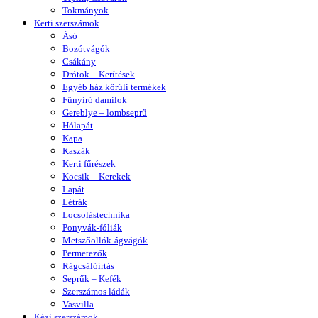
Tokmányok
Kerti szerszámok
Ásó
Bozótvágók
Csákány
Drótok – Kerítések
Egyéb ház körüli termékek
Fűnyíró damilok
Gereblye – lombseprű
Hólapát
Kapa
Kaszák
Kerti fűrészek
Kocsik – Kerekek
Lapát
Létrák
Locsolástechnika
Ponyvák-fóliák
Metszőollók-ágvágók
Permetezők
Rágcsálóírtás
Seprűk – Kefék
Szerszámos ládák
Vasvilla
Kézi szerszámok