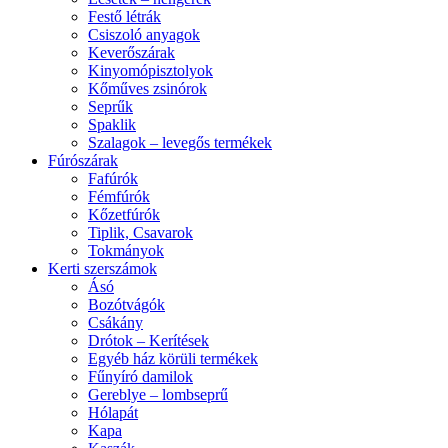
Festő létrák
Csiszoló anyagok
Keverőszárak
Kinyomópisztolyok
Kőműves zsinórok
Seprűk
Spaklik
Szalagok – levegős termékek
Fúrószárak
Fafúrók
Fémfúrók
Kőzetfúrók
Tiplik, Csavarok
Tokmányok
Kerti szerszámok
Ásó
Bozótvágók
Csákány
Drótok – Kerítések
Egyéb ház körüli termékek
Fűnyíró damilok
Gereblye – lombseprű
Hólapát
Kapa