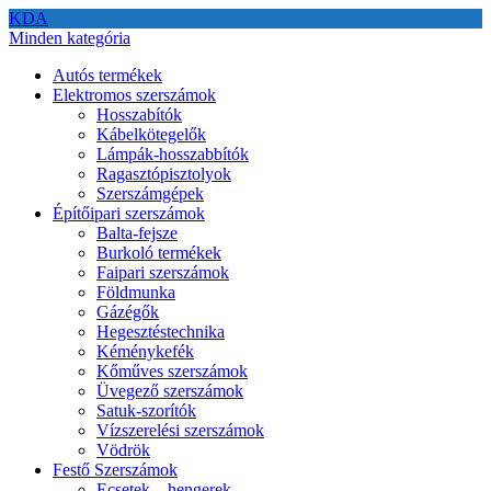
KDA
Minden kategória
Autós termékek
Elektromos szerszámok
Hosszabítók
Kábelkötegelők
Lámpák-hosszabbítók
Ragasztópisztolyok
Szerszámgépek
Építőipari szerszámok
Balta-fejsze
Burkoló termékek
Faipari szerszámok
Földmunka
Gázégők
Hegesztéstechnika
Kéménykefék
Kőműves szerszámok
Üvegező szerszámok
Satuk-szorítók
Vízszerelési szerszámok
Vödrök
Festő Szerszámok
Ecsetek – hengerek