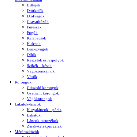
Bitfejek
Drótkefék
Drótvágók
Csavarhúzók
Fűrészek
Fogók
Kalapácsok
Kulcsok
Lemezvágók
Ollók
Reszelők és ráspolyok
Szikék – kések
Vágószerszámok
Vésők
Korongok
Csiszoló korongok
Gyémánt korongok
Vágókorongok
Lakatok-láncok
Kutyaláncok – póráz
Lakatok
Láncok-tartozékok
Zárak-kerékpár zárak
Mérőeszközök