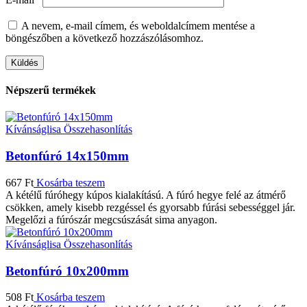
A nevem, e-mail címem, és weboldalcímem mentése a
böngészőben a következő hozzászólásomhoz.
Népszerű termékek
Kívánságlisa
Összehasonlítás
Betonfúró 14x150mm
667
Ft
Kosárba teszem
A kétélű fúróhegy kúpos kialakítású. A fúró hegye felé az átmérő
csökken, amely kisebb rezgéssel és gyorsabb fúrási sebességgel jár.
Megelőzi a fúrószár megcsúszását sima anyagon.
Kívánságlisa
Összehasonlítás
Betonfúró 10x200mm
508
Ft
Kosárba teszem