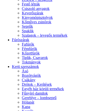
Festő létrák
Csiszoló anyagok
Keverőszárak
Kinyomópisztolyok
Kőműves zsinórok
Seprűk
Spaklik
Szalagok – levegős termékek
Fúrószárak
Fafúrók
Fémfúrók
Kőzetfúrók
Tiplik, Csavarok
Tokmányok
Kerti szerszámok
Ásó
Bozótvágók
Csákány
Drótok – Kerítések
Egyéb ház körüli termékek
Fűnyíró damilok
Gereblye – lombseprű
Hólapát
Kapa