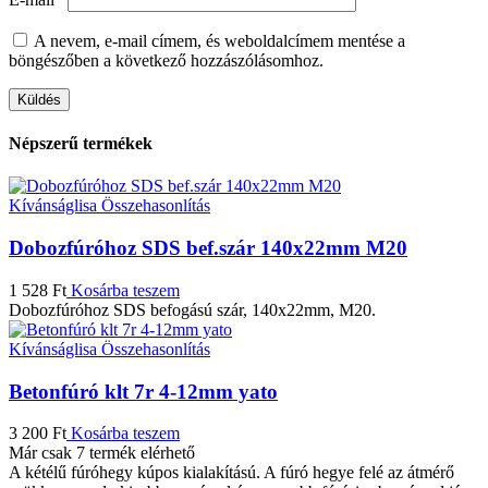
A nevem, e-mail címem, és weboldalcímem mentése a
böngészőben a következő hozzászólásomhoz.
Népszerű termékek
Kívánságlisa
Összehasonlítás
Dobozfúróhoz SDS bef.szár 140x22mm M20
1 528
Ft
Kosárba teszem
Dobozfúróhoz SDS befogású szár, 140x22mm, M20.
Kívánságlisa
Összehasonlítás
Betonfúró klt 7r 4-12mm yato
3 200
Ft
Kosárba teszem
Már csak 7 termék elérhető
A kétélű fúróhegy kúpos kialakítású. A fúró hegye felé az átmérő