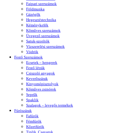
Faipari szerszámok
Földmunka
Gázégők
Hegesztéstechnika
Kéménykefék
Kőműves szerszámok
Üvegező szerszámok
Satuk-szorítók
Vízszerelési szerszámok
Vödrök
Festő Szerszámok
Ecsetek – hengerek
Festő létrák
Csiszoló anyagok
Keverőszárak
Kinyomópisztolyok
Kőműves zsinórok
Seprűk
Spaklik
Szalagok – levegős termékek
Fúrószárak
Fafúrók
Fémfúrók
Kőzetfúrók
Tiplik, Csavarok