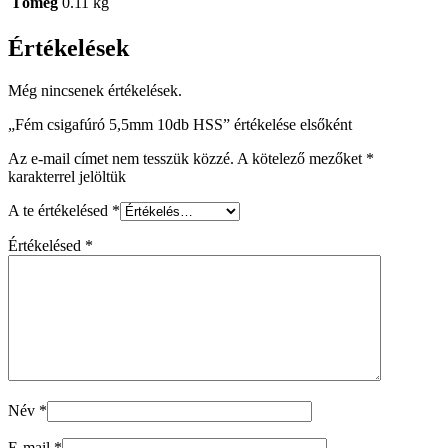
Tömeg
0.11 kg
Értékelések
Még nincsenek értékelések.
„Fém csigafúró 5,5mm 10db HSS” értékelése elsőként
Az e-mail címet nem tesszük közzé.
A kötelező mezőket
*
karakterrel jelöltük
A te értékelésed
*
Értékelésed
*
Név
*
E-mail
*