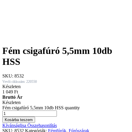
Fém csigafúró 5,5mm 10db
HSS
SKU:
8532
Vevői cikkszám: 220550
Készleten
1 049
Ft
Bruttó Ár
Készleten
Fém csigafúró 5,5mm 10db HSS quantity
Kosárba teszem
Kívánságlisa
Összehasonlítás
SKU:
8532
Kategóriák:
Fémfúrók
,
Fúrószárak