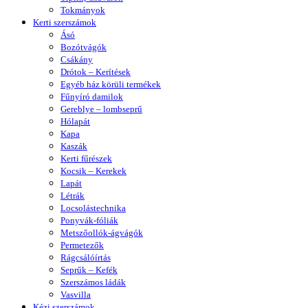
Tokmányok
Kerti szerszámok
Ásó
Bozótvágók
Csákány
Drótok – Kerítések
Egyéb ház körüli termékek
Fűnyíró damilok
Gereblye – lombseprű
Hólapát
Kapa
Kaszák
Kerti fűrészek
Kocsik – Kerekek
Lapát
Létrák
Locsolástechnika
Ponyvák-fóliák
Metszőollók-ágvágók
Permetezők
Rágcsálóírtás
Seprűk – Kefék
Szerszámos ládák
Vasvilla
Kézi szerszámok