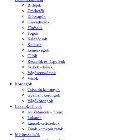
Bitfejek
Drótkefék
Drótvágók
Csavarhúzók
Fűrészek
Fogók
Kalapácsok
Kulcsok
Lemezvágók
Ollók
Reszelők és ráspolyok
Szikék – kések
Vágószerszámok
Vésők
Korongok
Csiszoló korongok
Gyémánt korongok
Vágókorongok
Lakatok-láncok
Kutyaláncok – póráz
Lakatok
Láncok-tartozékok
Zárak-kerékpár zárak
Mérőeszközök