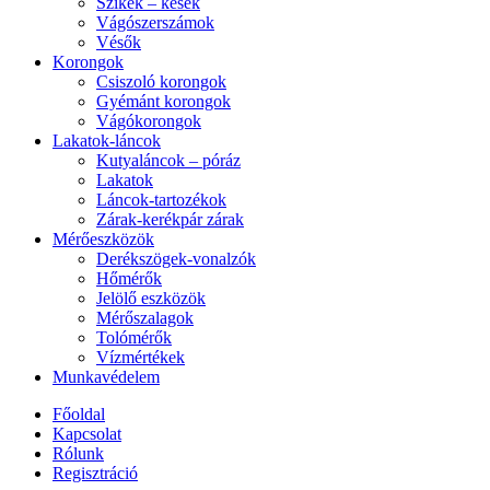
Szikék – kések
Vágószerszámok
Vésők
Korongok
Csiszoló korongok
Gyémánt korongok
Vágókorongok
Lakatok-láncok
Kutyaláncok – póráz
Lakatok
Láncok-tartozékok
Zárak-kerékpár zárak
Mérőeszközök
Derékszögek-vonalzók
Hőmérők
Jelölő eszközök
Mérőszalagok
Tolómérők
Vízmértékek
Munkavédelem
Főoldal
Kapcsolat
Rólunk
Regisztráció