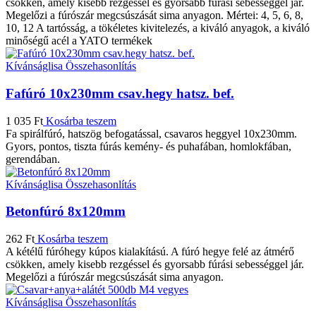
csökken, amely kisebb rezgéssel és gyorsabb fúrási sebességgel jár.
Megelőzi a fúrószár megcsúszását sima anyagon. Mértei: 4, 5, 6, 8,
10, 12 A tartósság, a tökéletes kivitelezés, a kiváló anyagok, a kiváló
minőségű acél a YATO termékek
Kívánságlisa
Összehasonlítás
Fafúró 10x230mm csav.hegy hatsz. bef.
1 035
Ft
Kosárba teszem
Fa spirálfúró, hatszög befogatással, csavaros heggyel 10x230mm.
Gyors, pontos, tiszta fúrás kemény- és puhafában, homlokfában,
gerendában.
Kívánságlisa
Összehasonlítás
Betonfúró 8x120mm
262
Ft
Kosárba teszem
A kétélű fúróhegy kúpos kialakítású. A fúró hegye felé az átmérő
csökken, amely kisebb rezgéssel és gyorsabb fúrási sebességgel jár.
Megelőzi a fúrószár megcsúszását sima anyagon.
Kívánságlisa
Összehasonlítás