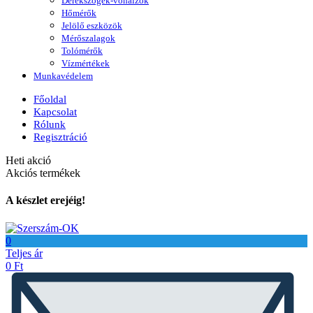
Derékszögek-vonalzók
Hőmérők
Jelölő eszközök
Mérőszalagok
Tolómérők
Vízmértékek
Munkavédelem
Főoldal
Kapcsolat
Rólunk
Regisztráció
Heti akció
Akciós termékek
A készlet erejéig!
0
Teljes ár
0
Ft