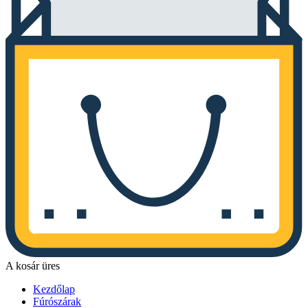
A kosár üres
Kezdőlap
Fúrószárak