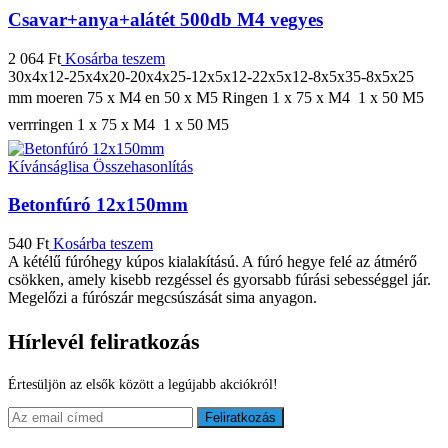
Csavar+anya+alátét 500db M4 vegyes
2 064
Ft
Kosárba teszem
30x4x12-25x4x20-20x4x25-12x5x12-22x5x12-8x5x35-8x5x25
mm moeren 75 x M4 en 50 x M5 Ringen 1 x 75 x M4  1 x 50 M5
verrringen 1 x 75 x M4  1 x 50 M5
Kívánságlisa
Összehasonlítás
Betonfúró 12x150mm
540
Ft
Kosárba teszem
A kétélű fúróhegy kúpos kialakítású. A fúró hegye felé az átmérő
csökken, amely kisebb rezgéssel és gyorsabb fúrási sebességgel jár.
Megelőzi a fúrószár megcsúszását sima anyagon.
Hírlevél feliratkozás
Értesüljön az elsők között a legújabb akciókról!
Feliratkozás