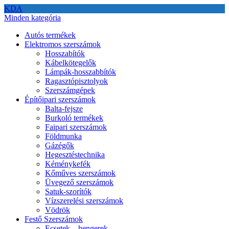
KDA
Minden kategória
Autós termékek
Elektromos szerszámok
Hosszabítók
Kábelkötegelők
Lámpák-hosszabbítók
Ragasztópisztolyok
Szerszámgépek
Építőipari szerszámok
Balta-fejsze
Burkoló termékek
Faipari szerszámok
Földmunka
Gázégők
Hegesztéstechnika
Kéménykefék
Kőműves szerszámok
Üvegező szerszámok
Satuk-szorítók
Vízszerelési szerszámok
Vödrök
Festő Szerszámok
Ecsetek – hengerek