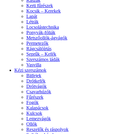
Kaszák
Kerti fűrészek
Kocsik – Kerekek
Lapát
Létrák
Locsolástechnika
Ponyvák-fóliák
Metszőollók-ágvágók
Permetezők
Rágcsálóírtás
Seprűk – Kefék
Szerszámos ládák
Vasvilla
Kézi szerszámok
Bitfejek
Drótkefék
Drótvágók
Csavarhúzók
Fűrészek
Fogók
Kalapácsok
Kulcsok
Lemezvágók
Ollók
Reszelők és ráspolyok