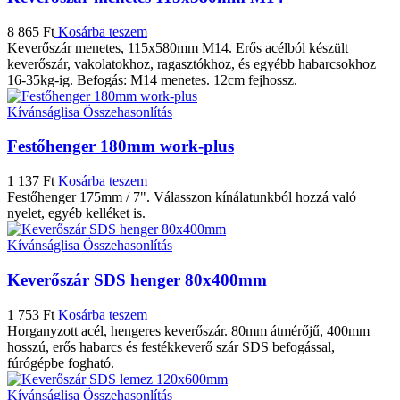
8 865
Ft
Kosárba teszem
Keverőszár menetes, 115x580mm M14. Erős acélból készült
keverőszár, vakolatokhoz, ragasztókhoz, és egyébb habarcsokhoz
16-35kg-ig. Befogás: M14 menetes. 12cm fejhossz.
Kívánságlisa
Összehasonlítás
Festőhenger 180mm work-plus
1 137
Ft
Kosárba teszem
Festőhenger 175mm / 7". Válasszon kínálatunkból hozzá való
nyelet, egyéb kelléket is.
Kívánságlisa
Összehasonlítás
Keverőszár SDS henger 80x400mm
1 753
Ft
Kosárba teszem
Horganyzott acél, hengeres keverőszár. 80mm átmérőjű, 400mm
hosszú, erős habarcs és festékkeverő szár SDS befogással,
fúrógépbe fogható.
Kívánságlisa
Összehasonlítás