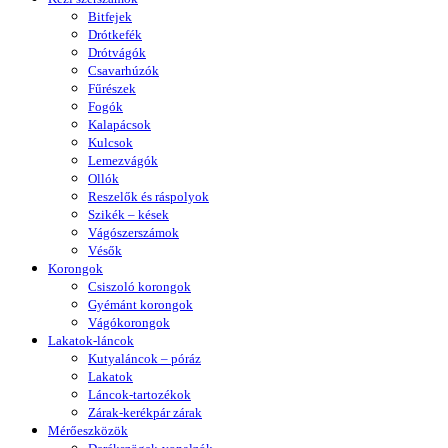
Bitfejek
Drótkefék
Drótvágók
Csavarhúzók
Fűrészek
Fogók
Kalapácsok
Kulcsok
Lemezvágók
Ollók
Reszelők és ráspolyok
Szikék – kések
Vágószerszámok
Vésők
Korongok
Csiszoló korongok
Gyémánt korongok
Vágókorongok
Lakatok-láncok
Kutyaláncok – póráz
Lakatok
Láncok-tartozékok
Zárak-kerékpár zárak
Mérőeszközök