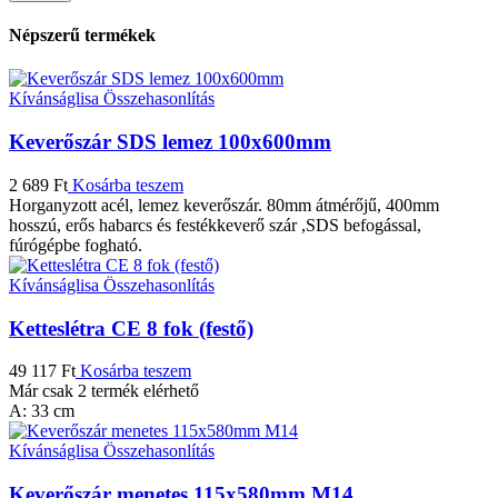
Népszerű termékek
Kívánságlisa
Összehasonlítás
Keverőszár SDS lemez 100x600mm
2 689
Ft
Kosárba teszem
Horganyzott acél, lemez keverőszár. 80mm átmérőjű, 400mm
hosszú, erős habarcs és festékkeverő szár ,SDS befogással,
fúrógépbe fogható.
Kívánságlisa
Összehasonlítás
Ketteslétra CE 8 fok (festő)
49 117
Ft
Kosárba teszem
Már csak 2 termék elérhető
A: 33 cm
Kívánságlisa
Összehasonlítás
Keverőszár menetes 115x580mm M14