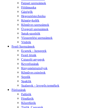
Faipari szerszámok
Földmunka
Gázégők
Hegesztéstechnika
Kéménykefék
Kőműves szerszámok
Üvegező szerszámok
Satuk-szorítók
Vízszerelési szerszámok
Vödrök
Festő Szerszámok
Ecsetek – hengerek
Festő létrák
Csiszoló anyagok
Keverőszárak
Kinyomópisztolyok
Kőműves zsinórok
Seprűk
Spaklik
Szalagok – levegős termékek
Fúrószárak
Fafúrók
Fémfúrók
Kőzetfúrók
Tiplik, Csavarok