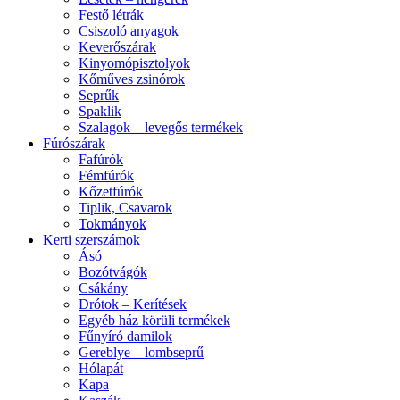
Festő létrák
Csiszoló anyagok
Keverőszárak
Kinyomópisztolyok
Kőműves zsinórok
Seprűk
Spaklik
Szalagok – levegős termékek
Fúrószárak
Fafúrók
Fémfúrók
Kőzetfúrók
Tiplik, Csavarok
Tokmányok
Kerti szerszámok
Ásó
Bozótvágók
Csákány
Drótok – Kerítések
Egyéb ház körüli termékek
Fűnyíró damilok
Gereblye – lombseprű
Hólapát
Kapa