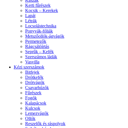
Kaszák
Kerti fűrészek
Kocsik – Kerekek
Lapát
Létrák
Locsolástechnika
Ponyvák-fóliák
Metszőollók-ágvágók
Permetezők
Rágcsálóírtás
Seprűk – Kefék
Szerszámos ládák
Vasvilla
Kézi szerszámok
Bitfejek
Drótkefék
Drótvágók
Csavarhúzók
Fűrészek
Fogók
Kalapácsok
Kulcsok
Lemezvágók
Ollók
Reszelők és ráspolyok