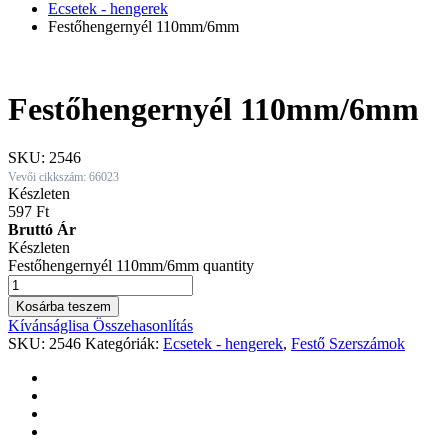
Ecsetek - hengerek
Festőhengernyél 110mm/6mm
Festőhengernyél 110mm/6mm
SKU:
2546
Vevői cikkszám: 66023
Készleten
597
Ft
Bruttó Ár
Készleten
Festőhengernyél 110mm/6mm quantity
Kosárba teszem
Kívánságlisa
Összehasonlítás
SKU:
2546
Kategóriák:
Ecsetek - hengerek
,
Festő Szerszámok