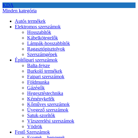
KDA
Minden kategória
Autós termékek
Elektromos szerszámok
Hosszabítók
Kábelkötegelők
Lámpák-hosszabbítók
Ragasztópisztolyok
Szerszámgépek
Építőipari szerszámok
Balta-fejsze
Burkoló termékek
Faipari szerszámok
Földmunka
Gázégők
Hegesztéstechnika
Kéménykefék
Kőműves szerszámok
Üvegező szerszámok
Satuk-szorítók
Vízszerelési szerszámok
Vödrök
Festő Szerszámok
Ecsetek – hengerek