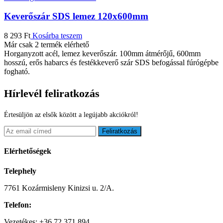
Keverőszár SDS lemez 120x600mm
8 293
Ft
Kosárba teszem
Már csak 2 termék elérhető
Horganyzott acél, lemez keverőszár. 100mm átmérőjű, 600mm
hosszú, erős habarcs és festékkeverő szár SDS befogással fúrógépbe
fogható.
Hírlevél feliratkozás
Értesüljön az elsők között a legújabb akciókról!
Feliratkozás
Elérhetőségek
Telephely
7761 Kozármisleny Kinizsi u. 2/A.
Telefon:
Vezetékes: +36 72 371 894