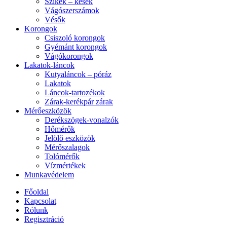
Szikék – kések
Vágószerszámok
Vésők
Korongok
Csiszoló korongok
Gyémánt korongok
Vágókorongok
Lakatok-láncok
Kutyaláncok – póráz
Lakatok
Láncok-tartozékok
Zárak-kerékpár zárak
Mérőeszközök
Derékszögek-vonalzók
Hőmérők
Jelölő eszközök
Mérőszalagok
Tolómérők
Vízmértékek
Munkavédelem
Főoldal
Kapcsolat
Rólunk
Regisztráció