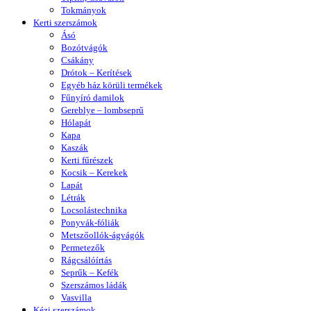
Tokmányok
Kerti szerszámok
Ásó
Bozótvágók
Csákány
Drótok – Kerítések
Egyéb ház körüli termékek
Fűnyíró damilok
Gereblye – lombseprű
Hólapát
Kapa
Kaszák
Kerti fűrészek
Kocsik – Kerekek
Lapát
Létrák
Locsolástechnika
Ponyvák-fóliák
Metszőollók-ágvágók
Permetezők
Rágcsálóírtás
Seprűk – Kefék
Szerszámos ládák
Vasvilla
Kézi szerszámok