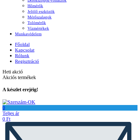
Derékszögek-vonalzók
Hőmérők
Jelölő eszközök
Mérőszalagok
Tolómérők
Vízmértékek
Munkavédelem
Főoldal
Kapcsolat
Rólunk
Regisztráció
Heti akció
Akciós termékek
A készlet erejéig!
0
Teljes ár
0
Ft