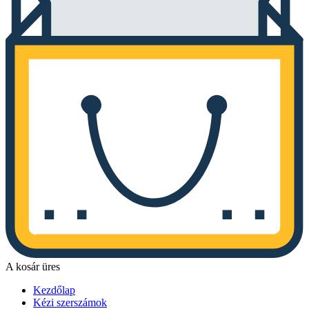
A kosár üres
Kezdőlap
Kézi szerszámok