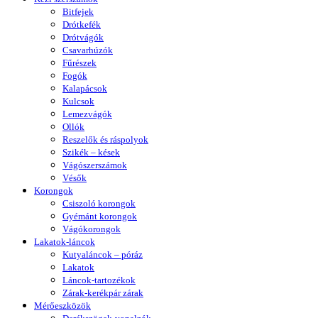
Bitfejek
Drótkefék
Drótvágók
Csavarhúzók
Fűrészek
Fogók
Kalapácsok
Kulcsok
Lemezvágók
Ollók
Reszelők és ráspolyok
Szikék – kések
Vágószerszámok
Vésők
Korongok
Csiszoló korongok
Gyémánt korongok
Vágókorongok
Lakatok-láncok
Kutyaláncok – póráz
Lakatok
Láncok-tartozékok
Zárak-kerékpár zárak
Mérőeszközök