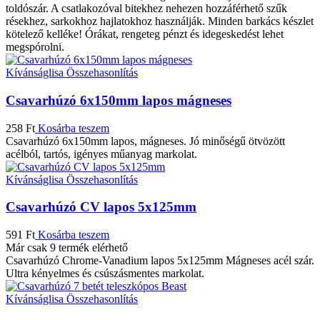
toldószár. A csatlakozóval bitekhez nehezen hozzáférhető szűk
résekhez, sarkokhoz hajlatokhoz használják. Minden barkács készlet
kötelező kelléke! Órákat, rengeteg pénzt és idegeskedést lehet
megspórolni.
Kívánságlisa
Összehasonlítás
Csavarhúzó 6x150mm lapos mágneses
258
Ft
Kosárba teszem
Csavarhúzó 6x150mm lapos, mágneses. Jó minőségű ötvözött
acélból, tartós, igényes műanyag markolat.
Kívánságlisa
Összehasonlítás
Csavarhúzó CV lapos 5x125mm
591
Ft
Kosárba teszem
Már csak 9 termék elérhető
Csavarhúzó Chrome-Vanadium lapos 5x125mm Mágneses acél szár.
Ultra kényelmes és csúszásmentes markolat.
Kívánságlisa
Összehasonlítás