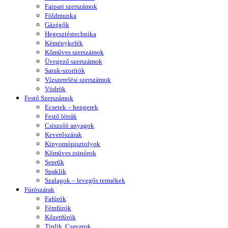
Faipari szerszámok
Földmunka
Gázégők
Hegesztéstechnika
Kéménykefék
Kőműves szerszámok
Üvegező szerszámok
Satuk-szorítók
Vízszerelési szerszámok
Vödrök
Festő Szerszámok
Ecsetek – hengerek
Festő létrák
Csiszoló anyagok
Keverőszárak
Kinyomópisztolyok
Kőműves zsinórok
Seprűk
Spaklik
Szalagok – levegős termékek
Fúrószárak
Fafúrók
Fémfúrók
Kőzetfúrók
Tiplik, Csavarok