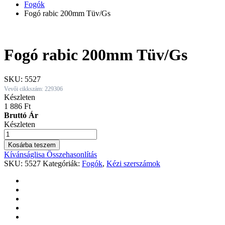
Fogók
Fogó rabic 200mm Tüv/Gs
Fogó rabic 200mm Tüv/Gs
SKU:
5527
Vevői cikkszám: 229306
Készleten
1 886
Ft
Bruttó Ár
Készleten
Fogó
rabic
Kosárba teszem
200mm
Kívánságlisa
Összehasonlítás
Tüv/Gs
SKU:
5527
Kategóriák:
Fogók
,
Kézi szerszámok
quantity