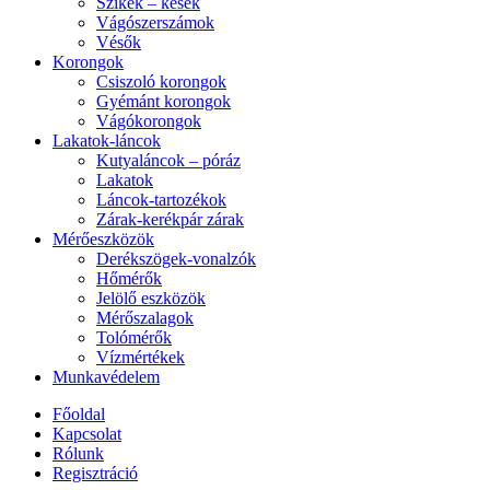
Szikék – kések
Vágószerszámok
Vésők
Korongok
Csiszoló korongok
Gyémánt korongok
Vágókorongok
Lakatok-láncok
Kutyaláncok – póráz
Lakatok
Láncok-tartozékok
Zárak-kerékpár zárak
Mérőeszközök
Derékszögek-vonalzók
Hőmérők
Jelölő eszközök
Mérőszalagok
Tolómérők
Vízmértékek
Munkavédelem
Főoldal
Kapcsolat
Rólunk
Regisztráció