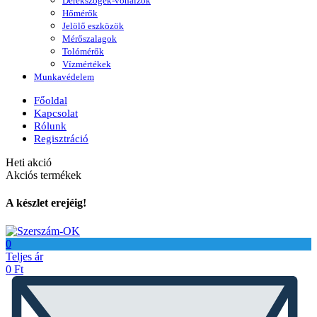
Derékszögek-vonalzók
Hőmérők
Jelölő eszközök
Mérőszalagok
Tolómérők
Vízmértékek
Munkavédelem
Főoldal
Kapcsolat
Rólunk
Regisztráció
Heti akció
Akciós termékek
A készlet erejéig!
0
Teljes ár
0
Ft