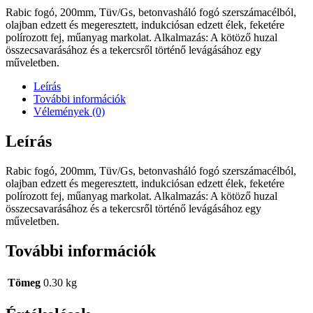
Rabic fogó, 200mm, Tüv/Gs, betonvasháló fogó szerszámacélból,
olajban edzett és megeresztett, indukciósan edzett élek, feketére
polírozott fej, műanyag markolat. Alkalmazás: A kötöző huzal
összecsavarásához és a tekercsről történő levágásához egy
műveletben.
Leírás
További információk
Vélemények (0)
Leírás
Rabic fogó, 200mm, Tüv/Gs, betonvasháló fogó szerszámacélból,
olajban edzett és megeresztett, indukciósan edzett élek, feketére
polírozott fej, műanyag markolat. Alkalmazás: A kötöző huzal
összecsavarásához és a tekercsről történő levágásához egy
műveletben.
További információk
Tömeg
0.30 kg