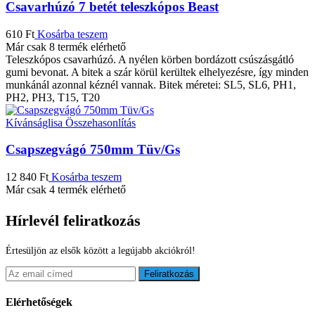
Csavarhúzó 7 betét teleszkópos Beast
610
Ft
Kosárba teszem
Már csak 8 termék elérhető
Teleszkópos csavarhúzó. A nyélen körben bordázott csúszásgátló
gumi bevonat. A bitek a szár körül kerültek elhelyezésre, így minden
munkánál azonnal kéznél vannak. Bitek méretei: SL5, SL6, PH1,
PH2, PH3, T15, T20
Kívánságlisa
Összehasonlítás
Csapszegvágó 750mm Tüv/Gs
12 840
Ft
Kosárba teszem
Már csak 4 termék elérhető
Hírlevél feliratkozás
Értesüljön az elsők között a legújabb akciókról!
Feliratkozás
Elérhetőségek