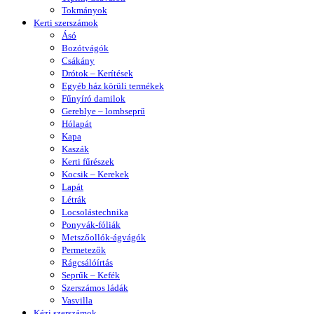
Tokmányok
Kerti szerszámok
Ásó
Bozótvágók
Csákány
Drótok – Kerítések
Egyéb ház körüli termékek
Fűnyíró damilok
Gereblye – lombseprű
Hólapát
Kapa
Kaszák
Kerti fűrészek
Kocsik – Kerekek
Lapát
Létrák
Locsolástechnika
Ponyvák-fóliák
Metszőollók-ágvágók
Permetezők
Rágcsálóírtás
Seprűk – Kefék
Szerszámos ládák
Vasvilla
Kézi szerszámok