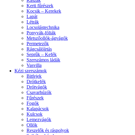
Kaszák
Kerti fűrészek
Kocsik – Kerekek
Lapát
Létrák
Locsolástechnika
Ponyvák-fóliák
Metszőollók-ágvágók
Permetezők
Rágcsálóírtás
Seprűk – Kefék
Szerszámos ládák
Vasvilla
Kézi szerszámok
Bitfejek
Drótkefék
Drótvágók
Csavarhúzók
Fűrészek
Fogók
Kalapácsok
Kulcsok
Lemezvágók
Ollók
Reszelők és ráspolyok