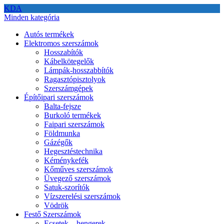
KDA
Minden kategória
Autós termékek
Elektromos szerszámok
Hosszabítók
Kábelkötegelők
Lámpák-hosszabbítók
Ragasztópisztolyok
Szerszámgépek
Építőipari szerszámok
Balta-fejsze
Burkoló termékek
Faipari szerszámok
Földmunka
Gázégők
Hegesztéstechnika
Kéménykefék
Kőműves szerszámok
Üvegező szerszámok
Satuk-szorítók
Vízszerelési szerszámok
Vödrök
Festő Szerszámok
Ecsetek – hengerek