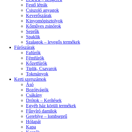
Festő létrák
Csiszoló anyagok
Keverőszárak
Kinyomópisztolyok
Kőműves zsinórok
Seprűk
Spaklik
Szalagok – levegős termékek
Fúrószárak
Fafúrók
Fémfúrók
Kőzetfúrók
Tiplik, Csavarok
Tokmányok
Kerti szerszámok
Ásó
Bozótvágók
Csákány
Drótok – Kerítések
Egyéb ház körüli termékek
Fűnyíró damilok
Gereblye – lombseprű
Hólapát
Kapa