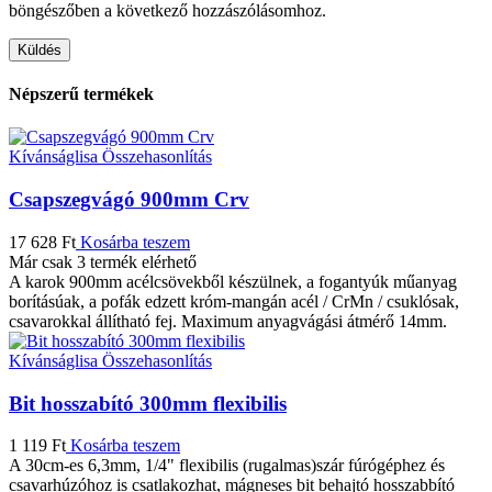
böngészőben a következő hozzászólásomhoz.
Népszerű termékek
Kívánságlisa
Összehasonlítás
Csapszegvágó 900mm Crv
17 628
Ft
Kosárba teszem
Már csak 3 termék elérhető
A karok 900mm acélcsövekből készülnek, a fogantyúk műanyag
borításúak, a pofák edzett króm-mangán acél / CrMn / csuklósak,
csavarokkal állítható fej. Maximum anyagvágási átmérő 14mm.
Kívánságlisa
Összehasonlítás
Bit hosszabító 300mm flexibilis
1 119
Ft
Kosárba teszem
A 30cm-es 6,3mm, 1/4" flexibilis (rugalmas)szár fúrógéphez és
csavarhúzóhoz is csatlakozhat, mágneses bit behajtó hosszabbító