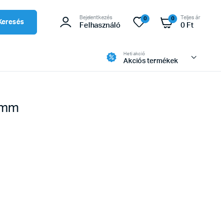
Bejelentkezés
Teljes ár
0
0
Keresés
Felhasználó
0
Ft
Heti akció
Akciós termékek
5mm