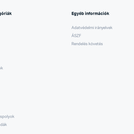
góriák
Egyéb információk
Adatvédelmi irányelvek
ÁSZF
Rendelés követés
ok
áspolyok
ádák
k