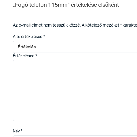
„Fogó telefon 115mm” értékelése elsőként
Az e-mail címet nem tesszük közzé.
A kötelező mezőket
*
karakter
A te értékelésed
*
Értékelésed
*
Név
*