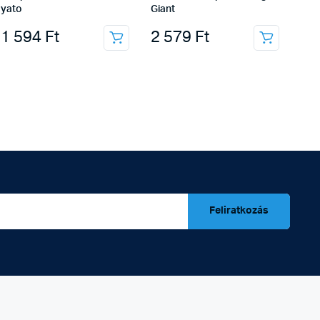
yato
Giant
1 594
Ft
2 579
Ft
Feliratkozás