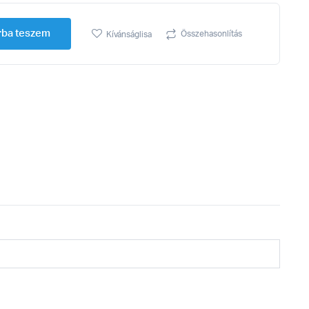
rba teszem
Összehasonlítás
Kívánságlisa