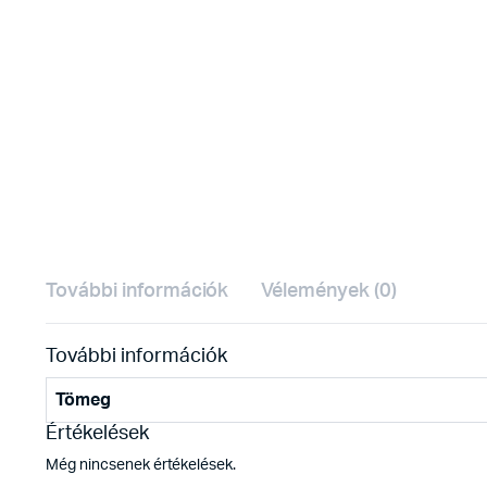
További információk
Vélemények (0)
További információk
Tömeg
Értékelések
Még nincsenek értékelések.