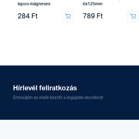
lapos mágneses
6x125mm
284
Ft
789
Ft
Hírlevél feliratkozás
Értesüljön az elsők között a legújabb akciókról!