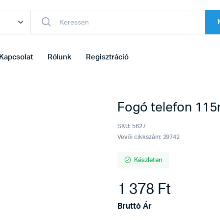
Kapcsolat
Rólunk
Regisztráció
Fogó telefon 11
SKU:
5627
Vevői cikkszám: 29742
Készleten
1 378
Ft
Bruttó Ár