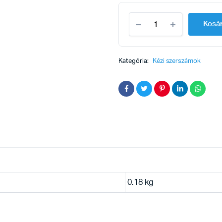
Fogó
Kosá
telefon
115mm
quantity
Kategória:
Kézi szerszámok
0.18 kg