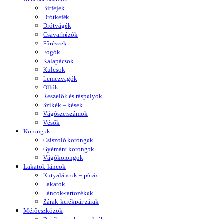
Bitfejek
Drótkefék
Drótvágók
Csavarhúzók
Fűrészek
Fogók
Kalapácsok
Kulcsok
Lemezvágók
Ollók
Reszelők és ráspolyok
Szikék – kések
Vágószerszámok
Vésők
Korongok
Csiszoló korongok
Gyémánt korongok
Vágókorongok
Lakatok-láncok
Kutyaláncok – póráz
Lakatok
Láncok-tartozékok
Zárak-kerékpár zárak
Mérőeszközök