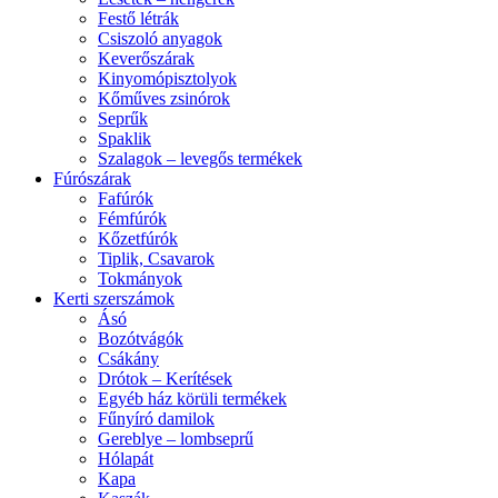
Festő létrák
Csiszoló anyagok
Keverőszárak
Kinyomópisztolyok
Kőműves zsinórok
Seprűk
Spaklik
Szalagok – levegős termékek
Fúrószárak
Fafúrók
Fémfúrók
Kőzetfúrók
Tiplik, Csavarok
Tokmányok
Kerti szerszámok
Ásó
Bozótvágók
Csákány
Drótok – Kerítések
Egyéb ház körüli termékek
Fűnyíró damilok
Gereblye – lombseprű
Hólapát
Kapa