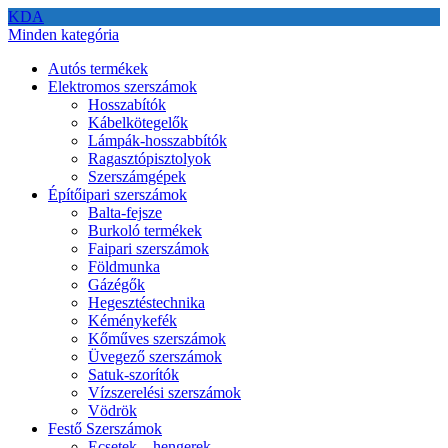
KDA
Minden kategória
Autós termékek
Elektromos szerszámok
Hosszabítók
Kábelkötegelők
Lámpák-hosszabbítók
Ragasztópisztolyok
Szerszámgépek
Építőipari szerszámok
Balta-fejsze
Burkoló termékek
Faipari szerszámok
Földmunka
Gázégők
Hegesztéstechnika
Kéménykefék
Kőműves szerszámok
Üvegező szerszámok
Satuk-szorítók
Vízszerelési szerszámok
Vödrök
Festő Szerszámok
Ecsetek – hengerek