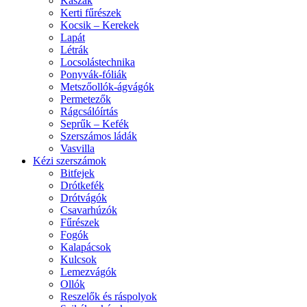
Kaszák
Kerti fűrészek
Kocsik – Kerekek
Lapát
Létrák
Locsolástechnika
Ponyvák-fóliák
Metszőollók-ágvágók
Permetezők
Rágcsálóírtás
Seprűk – Kefék
Szerszámos ládák
Vasvilla
Kézi szerszámok
Bitfejek
Drótkefék
Drótvágók
Csavarhúzók
Fűrészek
Fogók
Kalapácsok
Kulcsok
Lemezvágók
Ollók
Reszelők és ráspolyok