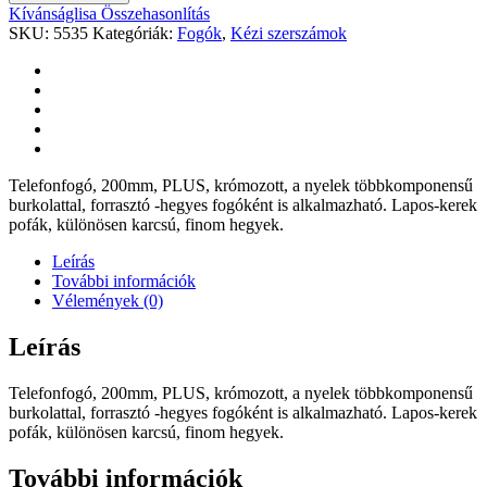
Kívánságlisa
Összehasonlítás
SKU:
5535
Kategóriák:
Fogók
,
Kézi szerszámok
Telefonfogó, 200mm, PLUS, krómozott, a nyelek többkomponensű
burkolattal, forrasztó -hegyes fogóként is alkalmazható. Lapos-kerek
pofák, különösen karcsú, finom hegyek.
Leírás
További információk
Vélemények (0)
Leírás
Telefonfogó, 200mm, PLUS, krómozott, a nyelek többkomponensű
burkolattal, forrasztó -hegyes fogóként is alkalmazható. Lapos-kerek
pofák, különösen karcsú, finom hegyek.
További információk