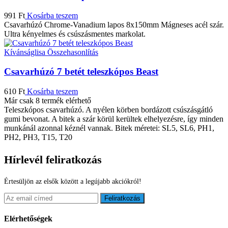
991
Ft
Kosárba teszem
Csavarhúzó Chrome-Vanadium lapos 8x150mm Mágneses acél szár.
Ultra kényelmes és csúszásmentes markolat.
Kívánságlisa
Összehasonlítás
Csavarhúzó 7 betét teleszkópos Beast
610
Ft
Kosárba teszem
Már csak 8 termék elérhető
Teleszkópos csavarhúzó. A nyélen körben bordázott csúszásgátló
gumi bevonat. A bitek a szár körül kerültek elhelyezésre, így minden
munkánál azonnal kéznél vannak. Bitek méretei: SL5, SL6, PH1,
PH2, PH3, T15, T20
Hírlevél feliratkozás
Értesüljön az elsők között a legújabb akciókról!
Feliratkozás
Elérhetőségek