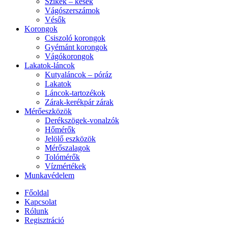
Szikék – kések
Vágószerszámok
Vésők
Korongok
Csiszoló korongok
Gyémánt korongok
Vágókorongok
Lakatok-láncok
Kutyaláncok – póráz
Lakatok
Láncok-tartozékok
Zárak-kerékpár zárak
Mérőeszközök
Derékszögek-vonalzók
Hőmérők
Jelölő eszközök
Mérőszalagok
Tolómérők
Vízmértékek
Munkavédelem
Főoldal
Kapcsolat
Rólunk
Regisztráció