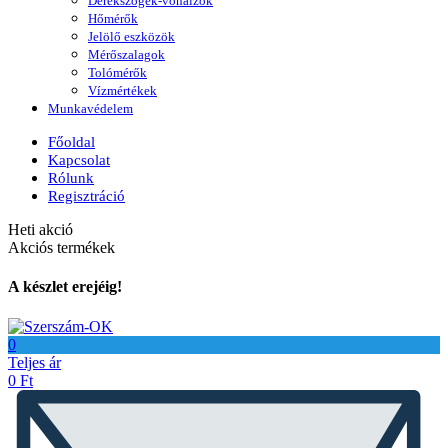
Derékszögek-vonalzók
Hőmérők
Jelölő eszközök
Mérőszalagok
Tolómérők
Vízmértékek
Munkavédelem
Főoldal
Kapcsolat
Rólunk
Regisztráció
Heti akció
Akciós termékek
A készlet erejéig!
0
Teljes ár
0
Ft