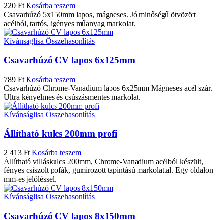
220
Ft
Kosárba teszem
Csavarhúzó 5x150mm lapos, mágneses. Jó minőségű ötvözött
acélból, tartós, igényes műanyag markolat.
Kívánságlisa
Összehasonlítás
Csavarhúzó CV lapos 6x125mm
789
Ft
Kosárba teszem
Csavarhúzó Chrome-Vanadium lapos 6x25mm Mágneses acél szár.
Ultra kényelmes és csúszásmentes markolat.
Kívánságlisa
Összehasonlítás
Állítható kulcs 200mm profi
2 413
Ft
Kosárba teszem
Állítható villáskulcs 200mm, Chrome-Vanadium acélból készült,
fényes csiszolt pofák, gumirozott tapintású markolattal. Egy oldalon
mm-es jelöléssel.
Kívánságlisa
Összehasonlítás
Csavarhúzó CV lapos 8x150mm