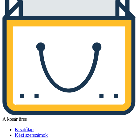
A kosár üres
Kezdőlap
Kézi szerszámok