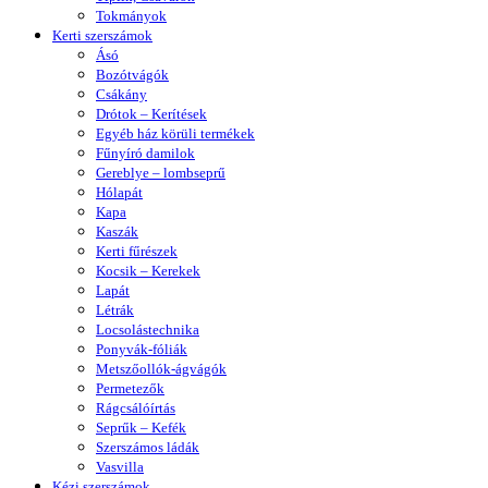
Tokmányok
Kerti szerszámok
Ásó
Bozótvágók
Csákány
Drótok – Kerítések
Egyéb ház körüli termékek
Fűnyíró damilok
Gereblye – lombseprű
Hólapát
Kapa
Kaszák
Kerti fűrészek
Kocsik – Kerekek
Lapát
Létrák
Locsolástechnika
Ponyvák-fóliák
Metszőollók-ágvágók
Permetezők
Rágcsálóírtás
Seprűk – Kefék
Szerszámos ládák
Vasvilla
Kézi szerszámok