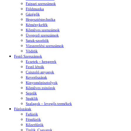
Faipari szerszámok
Földmunka
Gázégők
Hegesztéstechnika
Kéménykefék
Kőműves szerszámok
Üvegező szerszámok
Satuk-szorítók
Vízszerelési szerszámok
Vödrök
Festő Szerszámok
Ecsetek – hengerek
Festő létrák
Csiszoló anyagok
Keverőszárak
Kinyomópisztolyok
Kőműves zsinórok
Seprűk
Spaklik
Szalagok – levegős termékek
Fúrószárak
Fafúrók
Fémfúrók
Kőzetfúrók
Tiplik, Csavarok