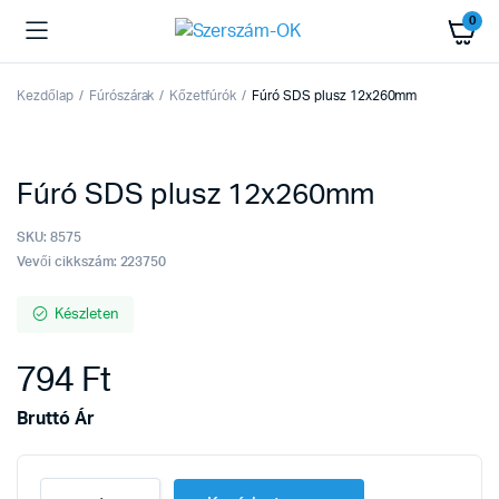
0
Kezdőlap
Fúrószárak
Kőzetfúrók
Fúró SDS plusz 12x260mm
Fúró SDS plusz 12x260mm
SKU:
8575
Vevői cikkszám: 223750
Készleten
794
Ft
Bruttó Ár
Fúró