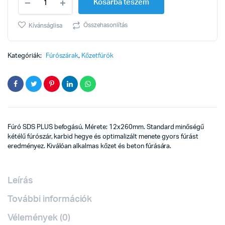
Kosárba teszem
SDS
plusz
12x260mm
Összehasonlítás
Kívánságlisa
quantity
Kategóriák:
Fúrószárak
,
Kőzetfúrók
Fúró SDS PLUS befogású. Mérete: 12x260mm. Standard minőségű
kétélű fúrószár, karbid hegye és optimalizált menete gyors fúrást
eredményez. Kiválóan alkalmas kőzet és beton fúrására.
Leírás
További információk
Vélemények (0)