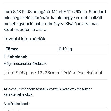
Fúró SDS PLUS befogású. Mérete: 12x260mm. Standard
minőségű kétélű fúrószár, karbid hegye és optimalizált
menete gyors fúrást eredményez. Kiválóan alkalmas
kőzet és beton fúrására.
További információk
Tömeg
0.19 kg
Értékelések
Még nincsenek értékelések.
„Fúró SDS plusz 12x260mm” értékelése elsőként
Az e-mail címet nem tesszük közzé.
A kötelező mezőket
*
karakterrel jelöltük
A te értékelésed
*