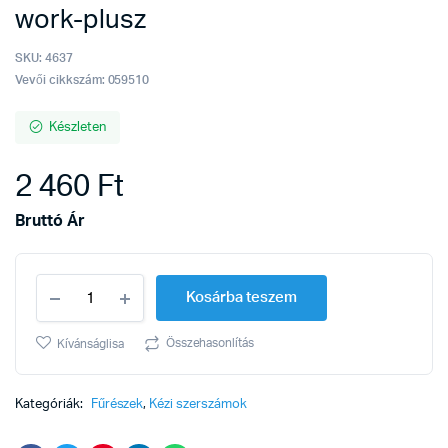
work-plusz
SKU:
4637
Vevői cikkszám: 059510
Készleten
2 460
Ft
Bruttó Ár
Gérláda
Kosárba teszem
alu+
gérfűrész
150mm
Összehasonlítás
Kívánságlisa
work-
plusz
quantity
Kategóriák:
Fűrészek
,
Kézi szerszámok