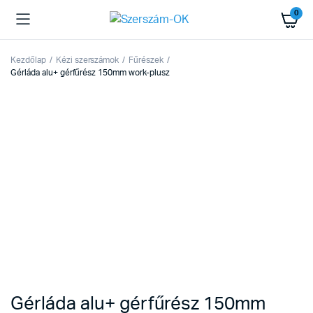
0
Kezdőlap
Kézi szerszámok
Fűrészek
Gérláda alu+ gérfűrész 150mm work-plusz
Gérláda alu+ gérfűrész 150mm