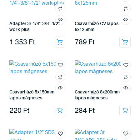
Adapter 3r 1/4″-3/8″-1/2″
Csavarhúzó CV lapos
work-plus
6x125mm
1 353
Ft
789
Ft
Csavarhúzó 5x150mm
Csavarhúzó 8x200mm
lapos mágneses
lapos mágneses
220
Ft
284
Ft