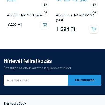
Adapter 1/2″ SDS plusz
Adapter 3r 1/4″-3/8″-1/2″
yato
743
Ft
1 594
Ft
Hírlevél feliratkozás
Értesüljön az elsők között a legújabb akciókról!
Feliratkozás
Elérhetőségek