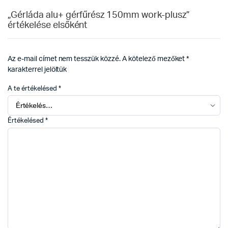
„Gérláda alu+ gérfűrész 150mm work-plusz”
értékelése elsőként
Az e-mail címet nem tesszük közzé.
A kötelező mezőket
*
karakterrel jelöltük
A te értékelésed
*
Értékelésed
*