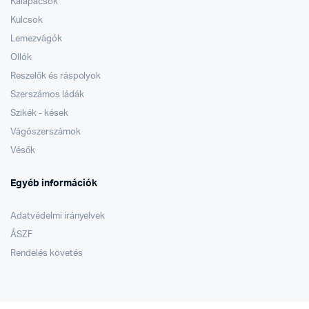
Kalapácsok
Kulcsok
Lemezvágók
Ollók
Reszelők és ráspolyok
Szerszámos ládák
Szikék - kések
Vágószerszámok
Vésők
Egyéb információk
Adatvédelmi irányelvek
ÁSZF
Rendelés követés