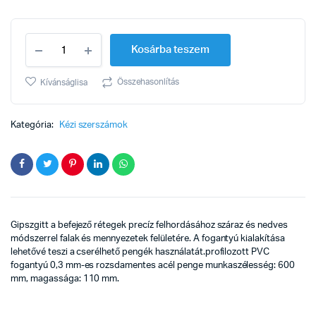
Glett
Kosárba teszem
lehúzó
600mm
quantity
Összehasonlítás
Kívánságlisa
Kategória:
Kézi szerszámok
Gipszgitt a befejező rétegek precíz felhordásához száraz és nedves
módszerrel falak és mennyezetek felületére. A fogantyú kialakítása
lehetővé teszi a cserélhető pengék használatát.profilozott PVC
fogantyú 0,3 mm-es rozsdamentes acél penge munkaszélesség: 600
mm, magassága: 110 mm.