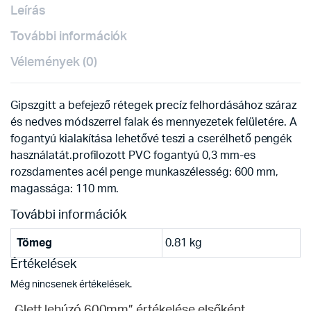
Leírás
További információk
Vélemények (0)
Gipszgitt a befejező rétegek precíz felhordásához száraz
és nedves módszerrel falak és mennyezetek felületére. A
fogantyú kialakítása lehetővé teszi a cserélhető pengék
használatát.profilozott PVC fogantyú 0,3 mm-es
rozsdamentes acél penge munkaszélesség: 600 mm,
magassága: 110 mm.
További információk
Tömeg
0.81 kg
Értékelések
Még nincsenek értékelések.
„Glett lehúzó 600mm” értékelése elsőként