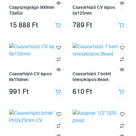
Csapszegvágó 900mm
Csavarhúzó CV lapos
Tüv/Gs
6x125mm
15 888
Ft
789
Ft
Csavarhúzó CV lapos
Csavarhúzó 7 betét
8x150mm
teleszkópos Beast
991
Ft
610
Ft