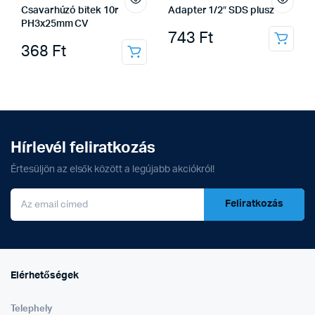
Csavarhúzó bitek 10r
Adapter 1/2″ SDS plusz
PH3x25mm CV
743
Ft
368
Ft
Hírlevél feliratkozás
Értesüljön az elsők között a legújabb akciókról!
Feliratkozás
Elérhetőségek
Telephely