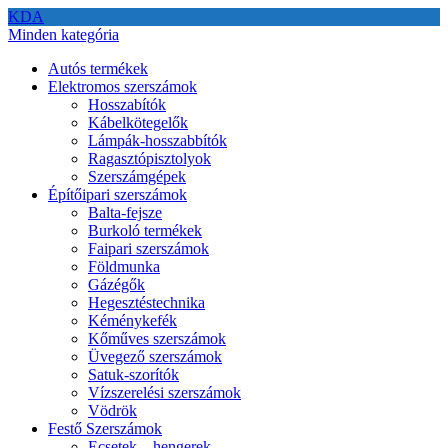
KDA
Minden kategória
Autós termékek
Elektromos szerszámok
Hosszabítók
Kábelkötegelők
Lámpák-hosszabbítók
Ragasztópisztolyok
Szerszámgépek
Építőipari szerszámok
Balta-fejsze
Burkoló termékek
Faipari szerszámok
Földmunka
Gázégők
Hegesztéstechnika
Kéménykefék
Kőműves szerszámok
Üvegező szerszámok
Satuk-szorítók
Vízszerelési szerszámok
Vödrök
Festő Szerszámok
Ecsetek – hengerek