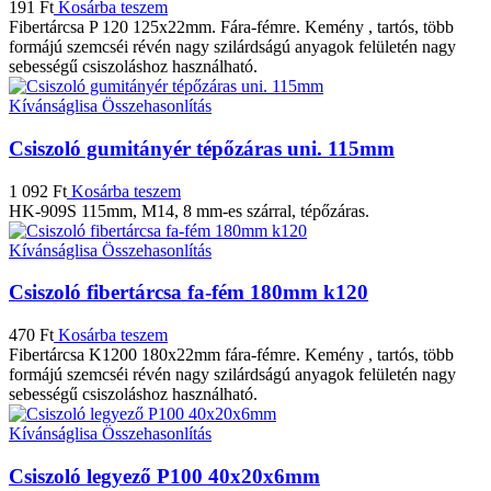
191
Ft
Kosárba teszem
Fibertárcsa P 120 125x22mm. Fára-fémre. Kemény , tartós, több
formájú szemcséi révén nagy szilárdságú anyagok felületén nagy
sebességű csiszoláshoz használható.
Kívánságlisa
Összehasonlítás
Csiszoló gumitányér tépőzáras uni. 115mm
1 092
Ft
Kosárba teszem
HK-909S 115mm, M14, 8 mm-es szárral, tépőzáras.
Kívánságlisa
Összehasonlítás
Csiszoló fibertárcsa fa-fém 180mm k120
470
Ft
Kosárba teszem
Fibertárcsa K1200 180x22mm fára-fémre. Kemény , tartós, több
formájú szemcséi révén nagy szilárdságú anyagok felületén nagy
sebességű csiszoláshoz használható.
Kívánságlisa
Összehasonlítás
Csiszoló legyező P100 40x20x6mm