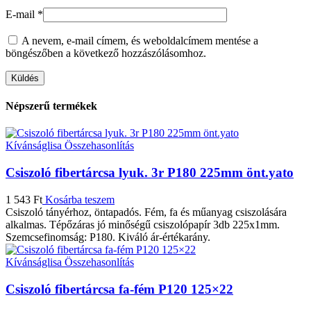
E-mail
*
A nevem, e-mail címem, és weboldalcímem mentése a
böngészőben a következő hozzászólásomhoz.
Népszerű termékek
Kívánságlisa
Összehasonlítás
Csiszoló fibertárcsa lyuk. 3r P180 225mm önt.yato
1 543
Ft
Kosárba teszem
Csiszoló tányérhoz, öntapadós. Fém, fa és műanyag csiszolására
alkalmas. Tépőzáras jó minőségű csiszolópapír 3db 225x1mm.
Szemcsefinomság: P180. Kiváló ár-értékarány.
Kívánságlisa
Összehasonlítás
Csiszoló fibertárcsa fa-fém P120 125×22