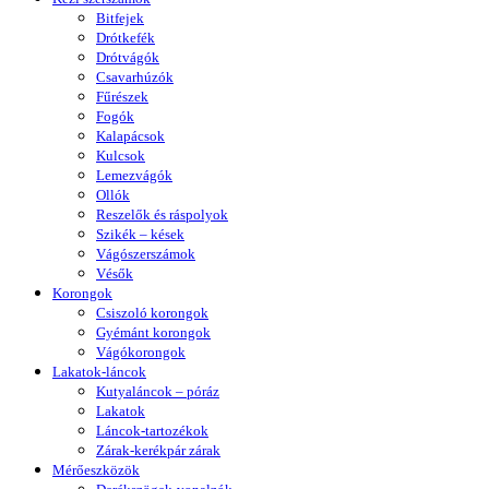
Bitfejek
Drótkefék
Drótvágók
Csavarhúzók
Fűrészek
Fogók
Kalapácsok
Kulcsok
Lemezvágók
Ollók
Reszelők és ráspolyok
Szikék – kések
Vágószerszámok
Vésők
Korongok
Csiszoló korongok
Gyémánt korongok
Vágókorongok
Lakatok-láncok
Kutyaláncok – póráz
Lakatok
Láncok-tartozékok
Zárak-kerékpár zárak
Mérőeszközök