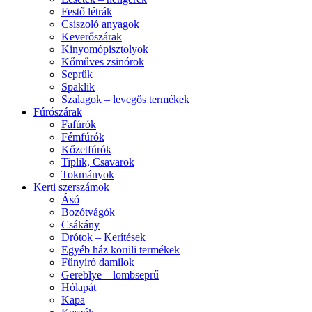
Festő létrák
Csiszoló anyagok
Keverőszárak
Kinyomópisztolyok
Kőműves zsinórok
Seprűk
Spaklik
Szalagok – levegős termékek
Fúrószárak
Fafúrók
Fémfúrók
Kőzetfúrók
Tiplik, Csavarok
Tokmányok
Kerti szerszámok
Ásó
Bozótvágók
Csákány
Drótok – Kerítések
Egyéb ház körüli termékek
Fűnyíró damilok
Gereblye – lombseprű
Hólapát
Kapa