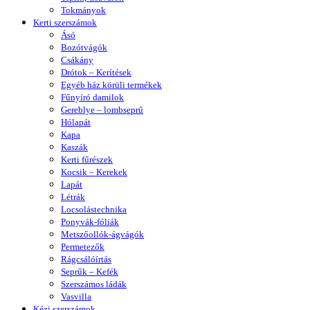
Tokmányok
Kerti szerszámok
Ásó
Bozótvágók
Csákány
Drótok – Kerítések
Egyéb ház körüli termékek
Fűnyíró damilok
Gereblye – lombseprű
Hólapát
Kapa
Kaszák
Kerti fűrészek
Kocsik – Kerekek
Lapát
Létrák
Locsolástechnika
Ponyvák-fóliák
Metszőollók-ágvágók
Permetezők
Rágcsálóírtás
Seprűk – Kefék
Szerszámos ládák
Vasvilla
Kézi szerszámok