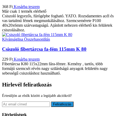
368
Ft
Kosárba teszem
Már csak 1 termék elérhető
Csiszoló legyezős, fúrógépbe fogható. YATO. Rozsdamentes acél és
vas tartalmú fémek megmunkálásához. Szemcsemérete P100
40x20x6mm szárvastagságú. Ajánlott nehezen elérhető kis felületek
csiszolásához.
Kívánságlisa
Összehasonlítás
Csiszoló fibertárcsa fa-fém 115mm K 80
229
Ft
Kosárba teszem
Fibertárcsa K80 115x22mm fára-fémre. Kemény , tartós, több
formájú szemcséi révén nagy szilárdságú anyagok felületén nagy
sebességű csiszoláshoz használható.
Hírlevél feliratkozás
Értesüljön az elsők között a legújabb akciókról!
Feliratkozás
Elérhetőségek