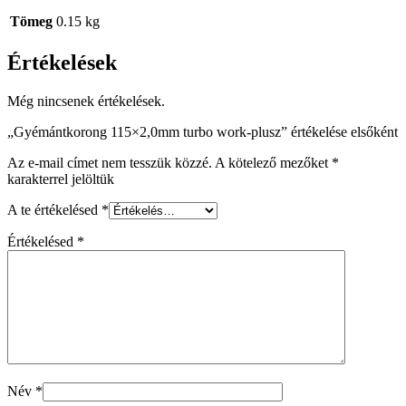
Tömeg
0.15 kg
Értékelések
Még nincsenek értékelések.
„Gyémántkorong 115×2,0mm turbo work-plusz” értékelése elsőként
Az e-mail címet nem tesszük közzé.
A kötelező mezőket
*
karakterrel jelöltük
A te értékelésed
*
Értékelésed
*
Név
*