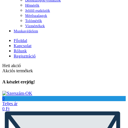
Derékszögek-vonalzók
Hőmérők
Jelölő eszközök
Mérőszalagok
Tolómérők
Vízmértékek
Munkavédelem
Főoldal
Kapcsolat
Rólunk
Regisztráció
Heti akció
Akciós termékek
A készlet erejéig!
0
Teljes ár
0
Ft