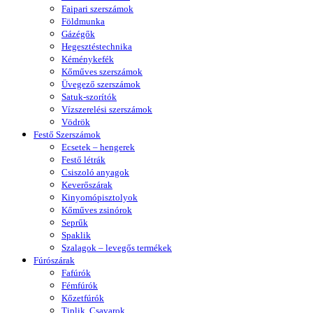
Faipari szerszámok
Földmunka
Gázégők
Hegesztéstechnika
Kéménykefék
Kőműves szerszámok
Üvegező szerszámok
Satuk-szorítók
Vízszerelési szerszámok
Vödrök
Festő Szerszámok
Ecsetek – hengerek
Festő létrák
Csiszoló anyagok
Keverőszárak
Kinyomópisztolyok
Kőműves zsinórok
Seprűk
Spaklik
Szalagok – levegős termékek
Fúrószárak
Fafúrók
Fémfúrók
Kőzetfúrók
Tiplik, Csavarok