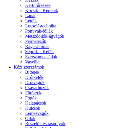
Kaszák
Kerti fűrészek
Kocsik – Kerekek
Lapát
Létrák
Locsolástechnika
Ponyvák-fóliák
Metszőollók-ágvágók
Permetezők
Rágcsálóírtás
Seprűk – Kefék
Szerszámos ládák
Vasvilla
Kézi szerszámok
Bitfejek
Drótkefék
Drótvágók
Csavarhúzók
Fűrészek
Fogók
Kalapácsok
Kulcsok
Lemezvágók
Ollók
Reszelők és ráspolyok