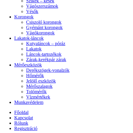
Szikék – kések
Vágószerszámok
Vésők
Korongok
Csiszoló korongok
Gyémánt korongok
Vágókorongok
Lakatok-láncok
Kutyaláncok – póráz
Lakatok
Láncok-tartozékok
Zárak-kerékpár zárak
Mérőeszközök
Derékszögek-vonalzók
Hőmérők
Jelölő eszközök
Mérőszalagok
Tolómérők
Vízmértékek
Munkavédelem
Főoldal
Kapcsolat
Rólunk
Regisztráció