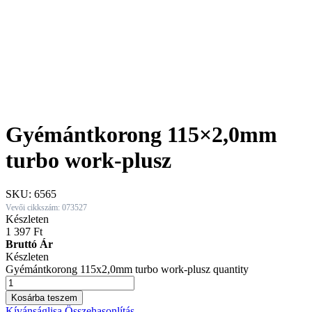
Gyémántkorong 115×2,0mm
turbo work-plusz
SKU:
6565
Vevői cikkszám: 073527
Készleten
1 397
Ft
Bruttó Ár
Készleten
Gyémántkorong 115x2,0mm turbo work-plusz quantity
Kosárba teszem
Kívánságlisa
Összehasonlítás