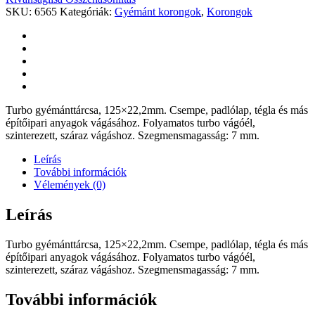
SKU:
6565
Kategóriák:
Gyémánt korongok
,
Korongok
Turbo gyémánttárcsa, 125×22,2mm. Csempe, padlólap, tégla és más
építőipari anyagok vágásához. Folyamatos turbo vágóél,
szinterezett, száraz vágáshoz. Szegmensmagasság: 7 mm.
Leírás
További információk
Vélemények (0)
Leírás
Turbo gyémánttárcsa, 125×22,2mm. Csempe, padlólap, tégla és más
építőipari anyagok vágásához. Folyamatos turbo vágóél,
szinterezett, száraz vágáshoz. Szegmensmagasság: 7 mm.
További információk