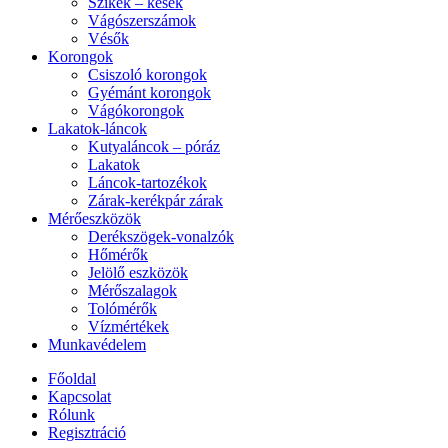
Szikék – kések
Vágószerszámok
Vésők
Korongok
Csiszoló korongok
Gyémánt korongok
Vágókorongok
Lakatok-láncok
Kutyaláncok – póráz
Lakatok
Láncok-tartozékok
Zárak-kerékpár zárak
Mérőeszközök
Derékszögek-vonalzók
Hőmérők
Jelölő eszközök
Mérőszalagok
Tolómérők
Vízmértékek
Munkavédelem
Főoldal
Kapcsolat
Rólunk
Regisztráció