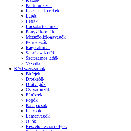
Kaszák
Kerti fűrészek
Kocsik – Kerekek
Lapát
Létrák
Locsolástechnika
Ponyvák-fóliák
Metszőollók-ágvágók
Permetezők
Rágcsálóírtás
Seprűk – Kefék
Szerszámos ládák
Vasvilla
Kézi szerszámok
Bitfejek
Drótkefék
Drótvágók
Csavarhúzók
Fűrészek
Fogók
Kalapácsok
Kulcsok
Lemezvágók
Ollók
Reszelők és ráspolyok