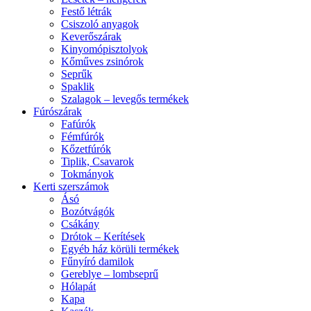
Festő létrák
Csiszoló anyagok
Keverőszárak
Kinyomópisztolyok
Kőműves zsinórok
Seprűk
Spaklik
Szalagok – levegős termékek
Fúrószárak
Fafúrók
Fémfúrók
Kőzetfúrók
Tiplik, Csavarok
Tokmányok
Kerti szerszámok
Ásó
Bozótvágók
Csákány
Drótok – Kerítések
Egyéb ház körüli termékek
Fűnyíró damilok
Gereblye – lombseprű
Hólapát
Kapa