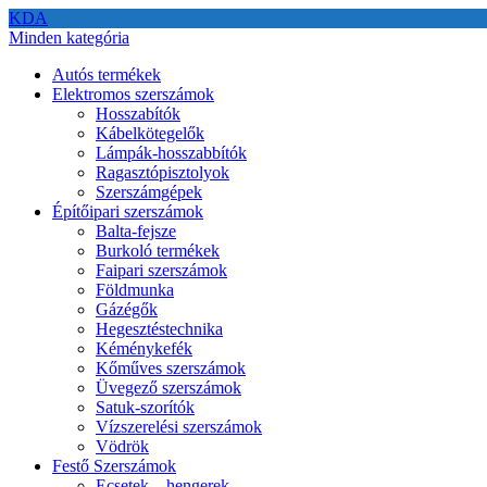
KDA
Minden kategória
Autós termékek
Elektromos szerszámok
Hosszabítók
Kábelkötegelők
Lámpák-hosszabbítók
Ragasztópisztolyok
Szerszámgépek
Építőipari szerszámok
Balta-fejsze
Burkoló termékek
Faipari szerszámok
Földmunka
Gázégők
Hegesztéstechnika
Kéménykefék
Kőműves szerszámok
Üvegező szerszámok
Satuk-szorítók
Vízszerelési szerszámok
Vödrök
Festő Szerszámok
Ecsetek – hengerek