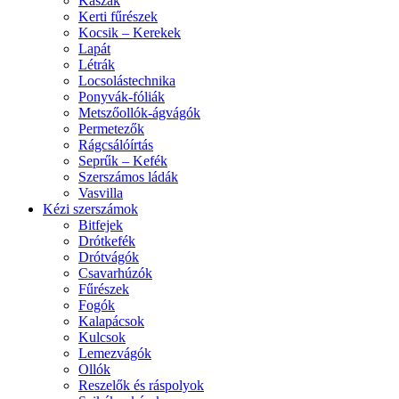
Kaszák
Kerti fűrészek
Kocsik – Kerekek
Lapát
Létrák
Locsolástechnika
Ponyvák-fóliák
Metszőollók-ágvágók
Permetezők
Rágcsálóírtás
Seprűk – Kefék
Szerszámos ládák
Vasvilla
Kézi szerszámok
Bitfejek
Drótkefék
Drótvágók
Csavarhúzók
Fűrészek
Fogók
Kalapácsok
Kulcsok
Lemezvágók
Ollók
Reszelők és ráspolyok