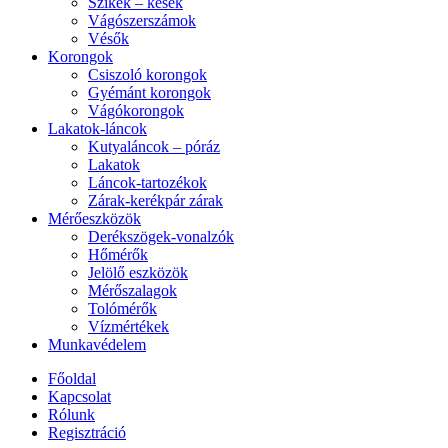
Szikék – kések
Vágószerszámok
Vésők
Korongok
Csiszoló korongok
Gyémánt korongok
Vágókorongok
Lakatok-láncok
Kutyaláncok – póráz
Lakatok
Láncok-tartozékok
Zárak-kerékpár zárak
Mérőeszközök
Derékszögek-vonalzók
Hőmérők
Jelölő eszközök
Mérőszalagok
Tolómérők
Vízmértékek
Munkavédelem
Főoldal
Kapcsolat
Rólunk
Regisztráció