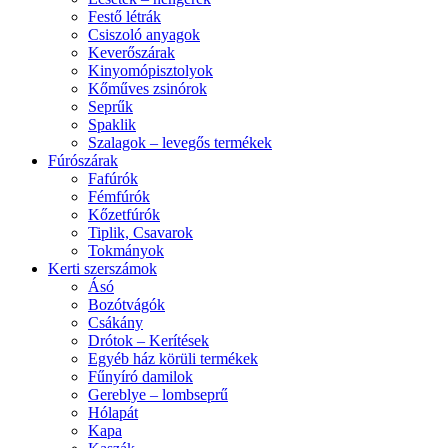
Festő létrák
Csiszoló anyagok
Keverőszárak
Kinyomópisztolyok
Kőműves zsinórok
Seprűk
Spaklik
Szalagok – levegős termékek
Fúrószárak
Fafúrók
Fémfúrók
Kőzetfúrók
Tiplik, Csavarok
Tokmányok
Kerti szerszámok
Ásó
Bozótvágók
Csákány
Drótok – Kerítések
Egyéb ház körüli termékek
Fűnyíró damilok
Gereblye – lombseprű
Hólapát
Kapa