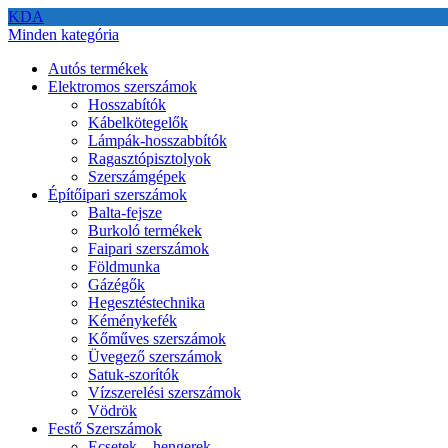
KDA
Minden kategória
Autós termékek
Elektromos szerszámok
Hosszabítók
Kábelkötegelők
Lámpák-hosszabbítók
Ragasztópisztolyok
Szerszámgépek
Építőipari szerszámok
Balta-fejsze
Burkoló termékek
Faipari szerszámok
Földmunka
Gázégők
Hegesztéstechnika
Kéménykefék
Kőműves szerszámok
Üvegező szerszámok
Satuk-szorítók
Vízszerelési szerszámok
Vödrök
Festő Szerszámok
Ecsetek – hengerek