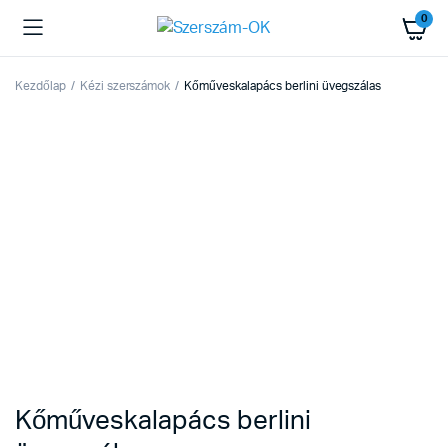
0
Kezdőlap
Kézi szerszámok
Kőműveskalapács berlini üvegszálas
Kőműveskalapács berlini