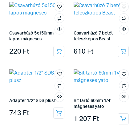
Csavarhúzó 5x150mm
Csavarhúzó 7 betét
lapos mágneses
teleszkópos Beast
220
Ft
610
Ft
Adapter 1/2″ SDS plusz
Bit tartó 60mm 1/4′
mágneses yato
743
Ft
1 207
Ft