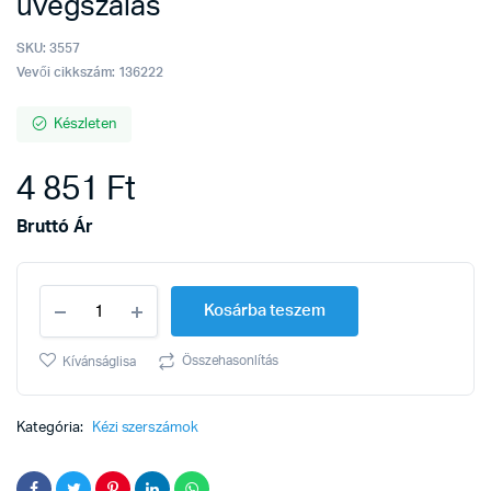
üvegszálas
SKU:
3557
Vevői cikkszám: 136222
Készleten
4 851
Ft
Bruttó Ár
Kőműveskalapács
Kosárba teszem
berlini
üvegszálas
quantity
Összehasonlítás
Kívánságlisa
Kategória:
Kézi szerszámok