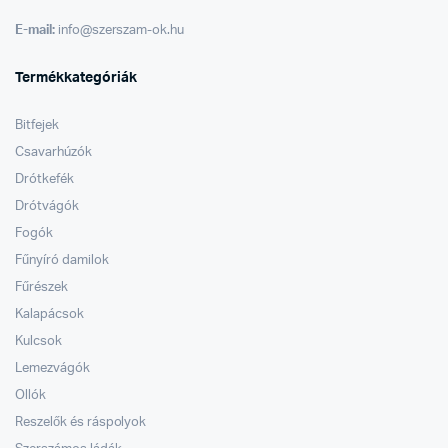
E-mail:
info@szerszam-ok.hu
Termékkategóriák
Bitfejek
Csavarhúzók
Drótkefék
Drótvágók
Fogók
Fűnyíró damilok
Fűrészek
Kalapácsok
Kulcsok
Lemezvágók
Ollók
Reszelők és ráspolyok