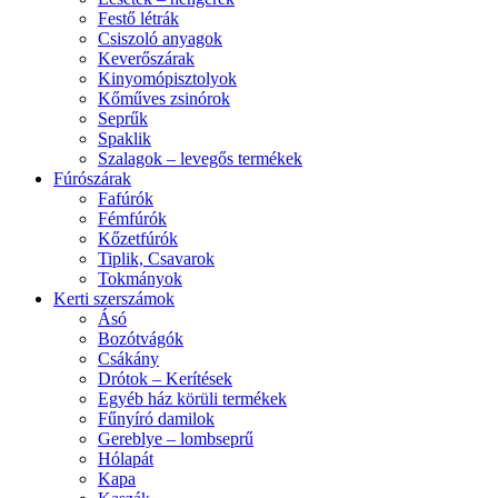
Festő létrák
Csiszoló anyagok
Keverőszárak
Kinyomópisztolyok
Kőműves zsinórok
Seprűk
Spaklik
Szalagok – levegős termékek
Fúrószárak
Fafúrók
Fémfúrók
Kőzetfúrók
Tiplik, Csavarok
Tokmányok
Kerti szerszámok
Ásó
Bozótvágók
Csákány
Drótok – Kerítések
Egyéb ház körüli termékek
Fűnyíró damilok
Gereblye – lombseprű
Hólapát
Kapa