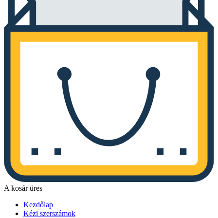
A kosár üres
Kezdőlap
Kézi szerszámok