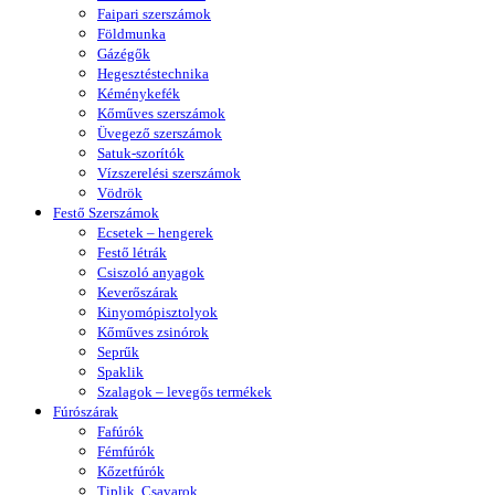
Faipari szerszámok
Földmunka
Gázégők
Hegesztéstechnika
Kéménykefék
Kőműves szerszámok
Üvegező szerszámok
Satuk-szorítók
Vízszerelési szerszámok
Vödrök
Festő Szerszámok
Ecsetek – hengerek
Festő létrák
Csiszoló anyagok
Keverőszárak
Kinyomópisztolyok
Kőműves zsinórok
Seprűk
Spaklik
Szalagok – levegős termékek
Fúrószárak
Fafúrók
Fémfúrók
Kőzetfúrók
Tiplik, Csavarok