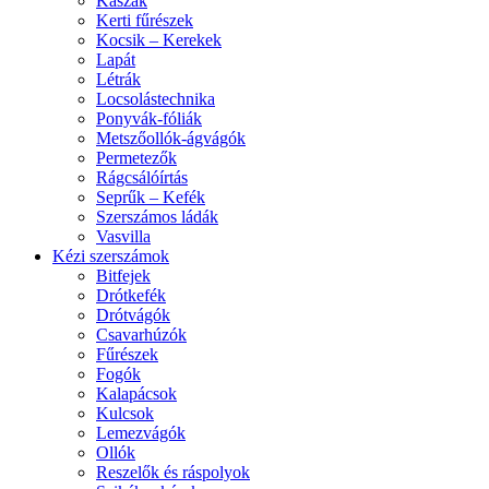
Kaszák
Kerti fűrészek
Kocsik – Kerekek
Lapát
Létrák
Locsolástechnika
Ponyvák-fóliák
Metszőollók-ágvágók
Permetezők
Rágcsálóírtás
Seprűk – Kefék
Szerszámos ládák
Vasvilla
Kézi szerszámok
Bitfejek
Drótkefék
Drótvágók
Csavarhúzók
Fűrészek
Fogók
Kalapácsok
Kulcsok
Lemezvágók
Ollók
Reszelők és ráspolyok