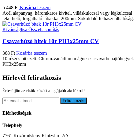
5 448
Ft
Kosárba teszem
Acél alapanyag, háromkaros kivitel, villáskulccsal vagy légkulccsal
tekerhető, forgatható lábakkal 200mm. Sokoldalú felhasználhatóság.
Kívánságlisa
Összehasonlítás
Csavarhúzó bitek 10r PH3x25mm CV
368
Ft
Kosárba teszem
10 részes bit szett. Chrom-vanádium mágneses csavarbehajtóhegyek
PH3x25mm
Hírlevél feliratkozás
Értesüljön az elsők között a legújabb akciókról!
Feliratkozás
Elérhetőségek
Telephely
7761 Kozármisleny Kinizsi u. 2/A.