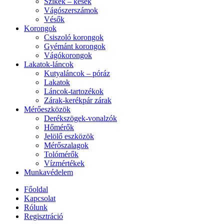
Szikék – kések
Vágószerszámok
Vésők
Korongok
Csiszoló korongok
Gyémánt korongok
Vágókorongok
Lakatok-láncok
Kutyaláncok – póráz
Lakatok
Láncok-tartozékok
Zárak-kerékpár zárak
Mérőeszközök
Derékszögek-vonalzók
Hőmérők
Jelölő eszközök
Mérőszalagok
Tolómérők
Vízmértékek
Munkavédelem
Főoldal
Kapcsolat
Rólunk
Regisztráció