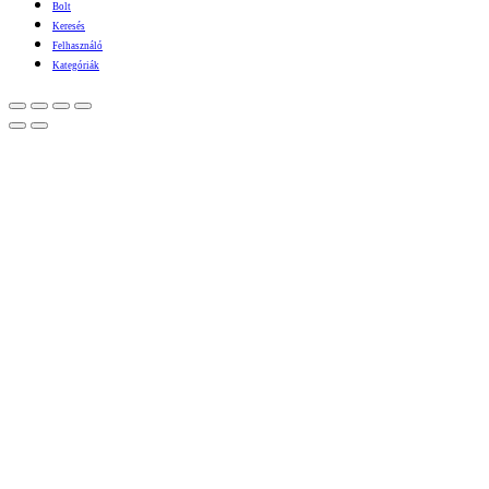
Bolt
Keresés
Felhasználó
Kategóriák