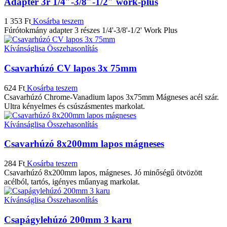
Adapter 3r 1/4″-3/8″-1/2″ work-plus
1 353
Ft
Kosárba teszem
Fúrótokmány adapter 3 részes 1/4'-3/8'-1/2' Work Plus
Kívánságlisa
Összehasonlítás
Csavarhúzó CV lapos 3x 75mm
624
Ft
Kosárba teszem
Csavarhúzó Chrome-Vanadium lapos 3x75mm Mágneses acél szár.
Ultra kényelmes és csúszásmentes markolat.
Kívánságlisa
Összehasonlítás
Csavarhúzó 8x200mm lapos mágneses
284
Ft
Kosárba teszem
Csavarhúzó 8x200mm lapos, mágneses. Jó minőségű ötvözött
acélból, tartós, igényes műanyag markolat.
Kívánságlisa
Összehasonlítás
Csapágylehúzó 200mm 3 karu