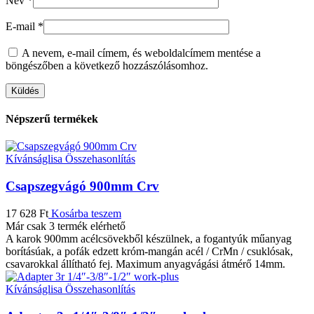
Név
*
E-mail
*
A nevem, e-mail címem, és weboldalcímem mentése a
böngészőben a következő hozzászólásomhoz.
Népszerű termékek
Kívánságlisa
Összehasonlítás
Csapszegvágó 900mm Crv
17 628
Ft
Kosárba teszem
Már csak 3 termék elérhető
A karok 900mm acélcsövekből készülnek, a fogantyúk műanyag
borításúak, a pofák edzett króm-mangán acél / CrMn / csuklósak,
csavarokkal állítható fej. Maximum anyagvágási átmérő 14mm.
Kívánságlisa
Összehasonlítás