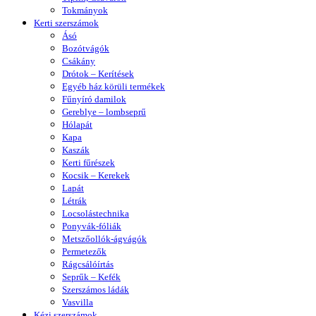
Tokmányok
Kerti szerszámok
Ásó
Bozótvágók
Csákány
Drótok – Kerítések
Egyéb ház körüli termékek
Fűnyíró damilok
Gereblye – lombseprű
Hólapát
Kapa
Kaszák
Kerti fűrészek
Kocsik – Kerekek
Lapát
Létrák
Locsolástechnika
Ponyvák-fóliák
Metszőollók-ágvágók
Permetezők
Rágcsálóírtás
Seprűk – Kefék
Szerszámos ládák
Vasvilla
Kézi szerszámok