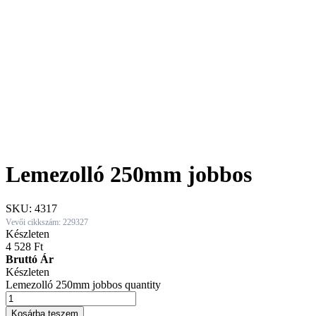
Lemezolló 250mm jobbos
SKU:
4317
Vevői cikkszám: 229327
Készleten
4 528
Ft
Bruttó Ár
Készleten
Lemezolló 250mm jobbos quantity
Kosárba teszem