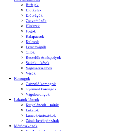
Bitfejek
Drótkefék
Drótvágók
Csavarhúzók
Fűrészek
Fogók
Kalapácsok
Kulcsok
Lemezvágók
Ollók
Reszelők és ráspolyok
Szikék – kések
Vágószerszámok
Vésők
Korongok
Csiszoló korongok
Gyémánt korongok
Vágókorongok
Lakatok-láncok
Kutyaláncok – póráz
Lakatok
Láncok-tartozékok
Zárak-kerékpár zárak
Mérőeszközök