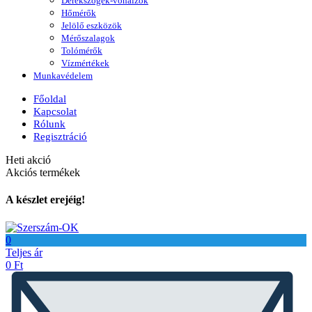
Derékszögek-vonalzók
Hőmérők
Jelölő eszközök
Mérőszalagok
Tolómérők
Vízmértékek
Munkavédelem
Főoldal
Kapcsolat
Rólunk
Regisztráció
Heti akció
Akciós termékek
A készlet erejéig!
0
Teljes ár
0
Ft