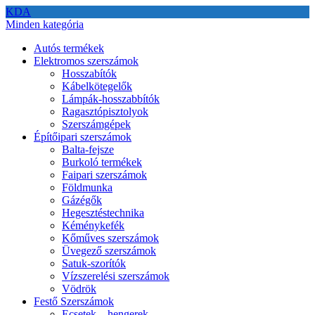
KDA
Minden kategória
Autós termékek
Elektromos szerszámok
Hosszabítók
Kábelkötegelők
Lámpák-hosszabbítók
Ragasztópisztolyok
Szerszámgépek
Építőipari szerszámok
Balta-fejsze
Burkoló termékek
Faipari szerszámok
Földmunka
Gázégők
Hegesztéstechnika
Kéménykefék
Kőműves szerszámok
Üvegező szerszámok
Satuk-szorítók
Vízszerelési szerszámok
Vödrök
Festő Szerszámok
Ecsetek – hengerek