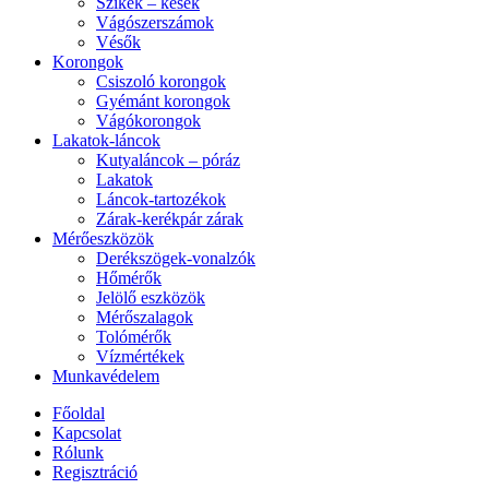
Szikék – kések
Vágószerszámok
Vésők
Korongok
Csiszoló korongok
Gyémánt korongok
Vágókorongok
Lakatok-láncok
Kutyaláncok – póráz
Lakatok
Láncok-tartozékok
Zárak-kerékpár zárak
Mérőeszközök
Derékszögek-vonalzók
Hőmérők
Jelölő eszközök
Mérőszalagok
Tolómérők
Vízmértékek
Munkavédelem
Főoldal
Kapcsolat
Rólunk
Regisztráció