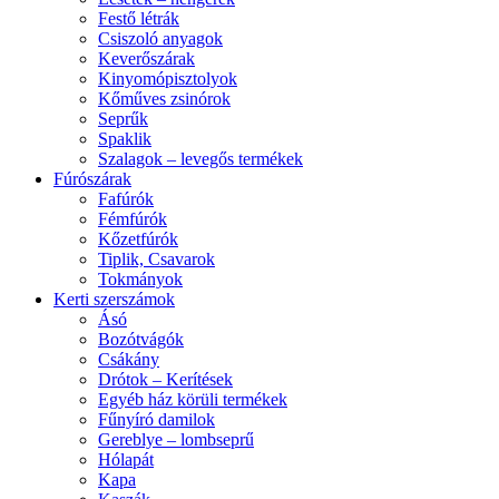
Festő létrák
Csiszoló anyagok
Keverőszárak
Kinyomópisztolyok
Kőműves zsinórok
Seprűk
Spaklik
Szalagok – levegős termékek
Fúrószárak
Fafúrók
Fémfúrók
Kőzetfúrók
Tiplik, Csavarok
Tokmányok
Kerti szerszámok
Ásó
Bozótvágók
Csákány
Drótok – Kerítések
Egyéb ház körüli termékek
Fűnyíró damilok
Gereblye – lombseprű
Hólapát
Kapa