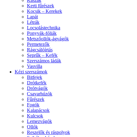
Kaszák
Kerti fűrészek
Kocsik – Kerekek
Lapát
Létrák
Locsolástechnika
Ponyvák-fóliák
Metszőollók-ágvágók
Permetezők
Rágcsálóírtás
Seprűk – Kefék
Szerszámos ládák
Vasvilla
Kézi szerszámok
Bitfejek
Drótkefék
Drótvágók
Csavarhúzók
Fűrészek
Fogók
Kalapácsok
Kulcsok
Lemezvágók
Ollók
Reszelők és ráspolyok