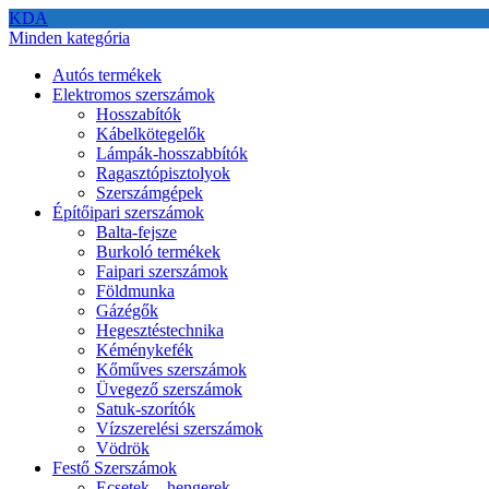
KDA
Minden kategória
Autós termékek
Elektromos szerszámok
Hosszabítók
Kábelkötegelők
Lámpák-hosszabbítók
Ragasztópisztolyok
Szerszámgépek
Építőipari szerszámok
Balta-fejsze
Burkoló termékek
Faipari szerszámok
Földmunka
Gázégők
Hegesztéstechnika
Kéménykefék
Kőműves szerszámok
Üvegező szerszámok
Satuk-szorítók
Vízszerelési szerszámok
Vödrök
Festő Szerszámok
Ecsetek – hengerek