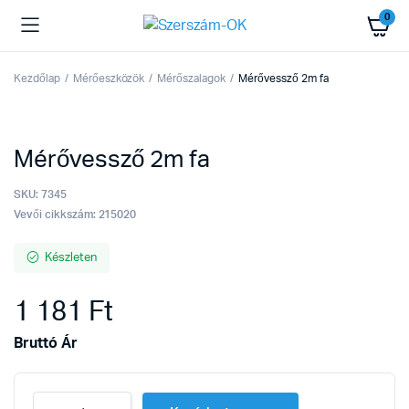
0
Kezdőlap
Mérőeszközök
Mérőszalagok
Mérővessző 2m fa
Mérővessző 2m fa
SKU:
7345
Vevői cikkszám: 215020
Készleten
1 181
Ft
Bruttó Ár
Mérővessző