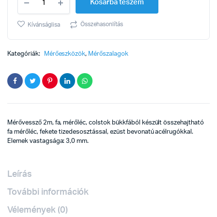
Kosárba teszem
2m
fa
quantity
Összehasonlítás
Kívánságlisa
Kategóriák:
Mérőeszközök
,
Mérőszalagok
Mérővessző 2m, fa, mérőléc, colstok bükkfából készült összehajtható
fa mérőléc, fekete tizedesosztással, ezüst bevonatú acélrugókkal.
Elemek vastagsága: 3,0 mm.
Leírás
További információk
Vélemények (0)