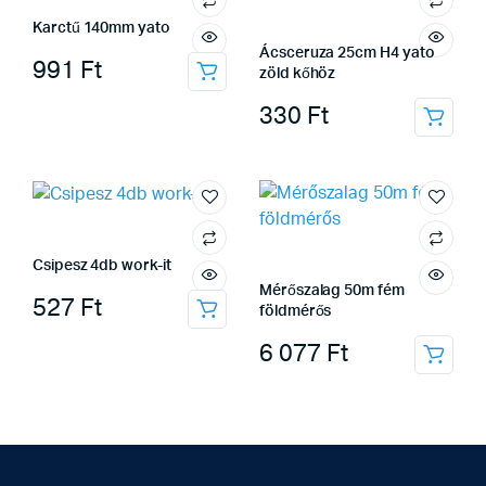
Karctű 140mm yato
Ácsceruza 25cm H4 yato
991
Ft
zöld kőhöz
330
Ft
Csipesz 4db work-it
Mérőszalag 50m fém
527
Ft
földmérős
6 077
Ft