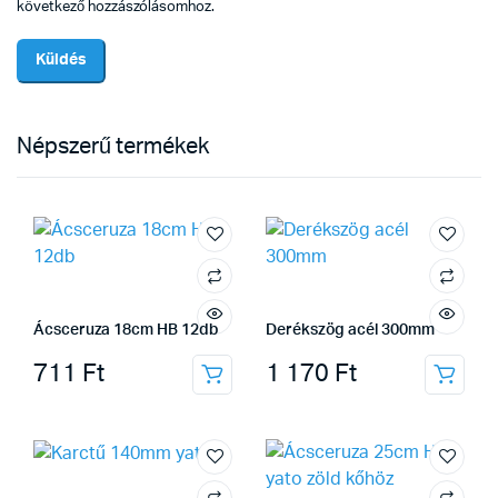
következő hozzászólásomhoz.
Népszerű termékek
Ácsceruza 18cm HB 12db
Derékszög acél 300mm
711
Ft
1 170
Ft