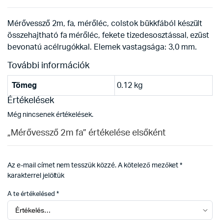
Mérővessző 2m, fa, mérőléc, colstok bükkfából készült
összehajtható fa mérőléc, fekete tizedesosztással, ezüst
bevonatú acélrugókkal. Elemek vastagsága: 3,0 mm.
További információk
Tömeg
0.12 kg
Értékelések
Még nincsenek értékelések.
„Mérővessző 2m fa” értékelése elsőként
Az e-mail címet nem tesszük közzé.
A kötelező mezőket
*
karakterrel jelöltük
A te értékelésed
*